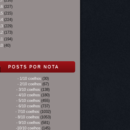
17
(216)
16
(227)
15
(215)
14
(224)
13
(229)
12
(173)
11
(194)
10
(40)
POSTS POR NOTA
- 1/10 coelhos
(30)
- 2/10 coelhos
(67)
- 3/10 coelhos
(138)
- 4/10 coelhos
(180)
- 5/10 coelhos
(455)
- 6/10 coelhos
(737)
- 7/10 coelhos
(1032)
- 8/10 coelhos
(1053)
- 9/10 coelhos
(581)
-10/10 coelhos
(145)