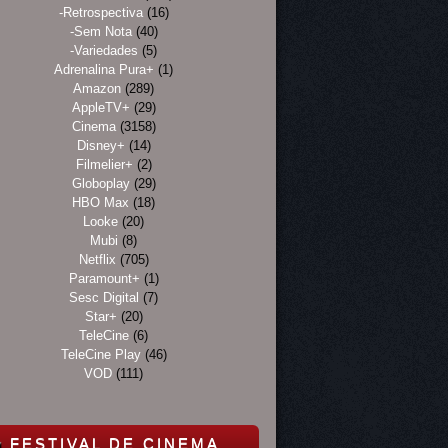
-Retrospectiva
(16)
-Sem Nota
(40)
-Variedades
(5)
Adrenalina Pura+
(1)
Amazon
(289)
AppleTV+
(29)
Cinema
(3158)
Disney+
(14)
Filmelier+
(2)
Globoplay
(29)
HBO Max
(18)
Looke
(20)
Mubi
(8)
Netflix
(705)
Paramount+
(1)
Sesc Digital
(7)
Star+
(20)
TeleCine
(6)
TeleCine Play
(46)
VOD
(111)
FESTIVAL DE CINEMA