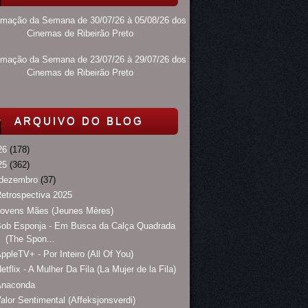
amação da Semana de 30/07/26 à 05/08/26 dos
Cinemas de Ribeirão Preto
amação da Semana de 23/07/26 à 29/07/26 dos
Cinemas de Ribeirão Preto
ARQUIVO DO BLOG
26
(178)
25
(362)
dezembro
(37)
etrospectiva 2025
Jovens Mães (Jeunes Mères)
Bob Esponja - Em Busca da Calça Quadrada
(The Spon...
ppleTV+ - Por Inteiro (All Of You)
etflix - A Mulher Da Fila (La Mujer de la Fila)
Anaconda
alor Sentimental (Affeksjonsverdi)