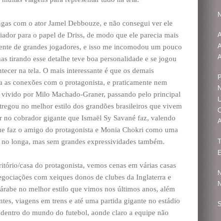
N
ongas com o ator Jamel Debbouze, e não consegui ver ele
or para o papel de Driss, de modo que ele parecia mais
A
ente de grandes jogadores, e isso me incomodou um pouco
A
as tirando esse detalhe teve boa personalidade e se jogou
tecer na tela. O mais interessante é que os demais
P
a as conexões com o protagonista, e praticamente nem
N
o vivido por Milo Machado-Graner, passando pelo principal
U
regou no melhor estilo dos grandões brasileiros que vivem
O
r no cobrador gigante que Ismaël Sy Savané faz, valendo
A
que faz o amigo do protagonista e Monia Chokri como uma
 no longa, mas sem grandes expressividades também.
T
E
tório/casa do protagonista, vemos cenas em várias casas
N
negociações com xeiques donos de clubes da Inglaterra e
N
árabe no melhor estilo que vimos nos últimos anos, além
ntes, viagens em trens e até uma partida gigante no estádio
S
 dentro do mundo do futebol, aonde claro a equipe não