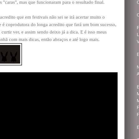
s "caras", mas que funcionaram para o resultado final.
O
O
credito que em festivais não sei se irá acertar muito o
e é coprodutora do longa acredito que fará um bom sucesso,
curtir ver, e assim sendo deixo já a dica. E é isso meus
anhã com mais dicas, então abraços e até logo mais.
V
E
N
E
M
M
F
F
E