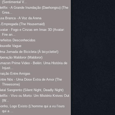
(Sentimental V...
etflix - A Grande Inundação (Daehongsu) (The
Grea...
sa Branca - A Voz da Arena
A Empregada (The Housemaid)
vatar - Fogo e Cinzas em Imax 3D (Avatar:
Fire an...
erfeitos Desconhecidos
ouvelle Vague
ma Jornada de Bicicleta (À bicyclette!)
peração Maldoror (Maldoror)
mazon Prime Video - Belén: Uma História de
Injust...
raição Entre Amigas
ntre Nós - Uma Dose Extra de Amor (The
Threesome)
atal Sangrento (Silent Night, Deadly Night)
etflix - Vivo ou Morto: Um Mistério Knives Out
(W...
onho, Logo Existo (L’homme qui a vu l’ours
qui a ...