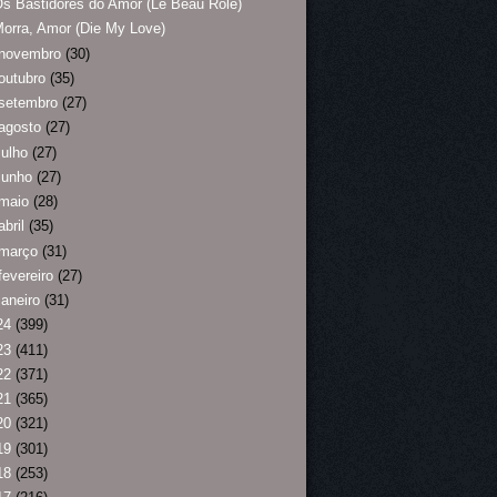
s Bastidores do Amor (Le Beau Rôle)
orra, Amor (Die My Love)
novembro
(30)
outubro
(35)
setembro
(27)
agosto
(27)
julho
(27)
junho
(27)
maio
(28)
abril
(35)
março
(31)
fevereiro
(27)
janeiro
(31)
24
(399)
23
(411)
22
(371)
21
(365)
20
(321)
19
(301)
18
(253)