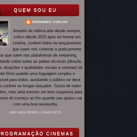
QUEM SOU EU
FERNANDO COELHO
Amante da sétima arte desde sempre,
crítico desde 2010 após se formar em
cinema, confere todos os lançamentos
que saem nos cinemas e praticamente
os que saem nas plataformas de streaming,
ando sobre todas as partes técnicas (direção,
ia, atuações e qualidades visuais e sonoras) de
da filme usando uma linguagem simples e
ível para todos, auxiliando o público se deve
o conferir os longas lançados. Gosta de todos
tilos, mas ama mesmo um bom suspense para
 tenso do começo ao fim quando seu queixo cai
com uma boa reviravolta.
VER MEU PERFIL COMPLETO
PROGRAMAÇÃO CINEMAS