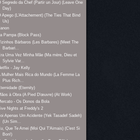
 Segredo da Chef (Partir un Jour) (Leave One
Day)
 Apego (L'Attachement) (The Ties That Bind
Us)
Fanon
La Pampa (Block Pass)
izinhos Bárbaros (Les Barbares) (Meet The
Barbari...
ra Uma Vez Minha Mãe (Ma mère, Dieu et
Sylvie Var...
etflix - Jay Kelly
A Mulher Mais Rica do Mundo (La Femme La
Plus Rich...
ternidade (Eternity)
ãos à Obra (A Pied D'œuvre) (At Work)
ercato - Os Donos da Bola
ive Nights at Freddy's 2
oi Apenas Um Acidente (Yek Tasadef Sadeh)
(Un Sim...
u, Que Te Amei (Moi Qui T'Aimais) (C'est Si
Bon!)