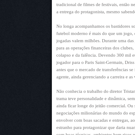
tradicional de filmes de festivais, então 
a entrega do protagonista, mesmo sabend
No longa acompanhamos os bastidores so
futebol moderno é mais do que um jogo, é 
jogadas valem milhões. Durante uma das j
para as operações financeiras dos clubes
colapso e da falência. Devendo 300 mil e
jogador para o Paris Saint-Germain, Driss
antes que o mercado de transferências se
agente, ainda gerenciando a carreira e as 
Não conhecia o trabalho do diretor Trista
trama teve personalidade e dinâmica, sem 
ainda ficar longe do jeitão comercial. Ou
negociações milionárias do mundo do esp
envolver com boas sacadas e entregas, a
estranho para protagonizar que daria nu
com boas técnicas, ambientes bem ricos e 