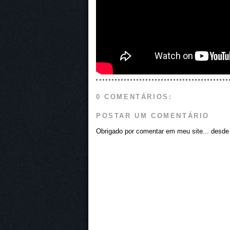
0 COMENTÁRIOS:
POSTAR UM COMENTÁRIO
Obrigado por comentar em meu site... desde j