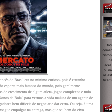
tod
coment
histór
ca
acess
ou nã
os es
ancês do Brasil era no mínimo curioso, pois é estranho
ficar
do esporte mais famoso do mundo, pois geralmente
as de crescimento de algum atleta, jogos complexos e tudo
Donos da Bola" para vermos a vida maluca de um agente de
adores bem difíceis de negociar e dar certo. Ou seja, é uma
onsegue empolgar na entrega, mas que sai bem do eixo