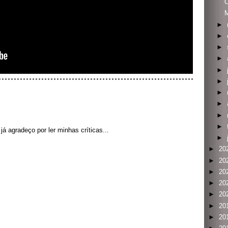
O
M
►
►
►
►
►
►
►
►
►
►
á agradeço por ler minhas críticas...
►
►
20
►
20
►
20
►
20
►
20
►
20
►
20