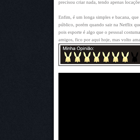
precisou criar nada, tendo apenas locaçõe
Enfim, é um longa simples e bacana, que a
público, porém quando sair na Netflix qu
pois esporte é algo que o pessoal costuma 
amigos, fico por aqui hoje, mas volto am