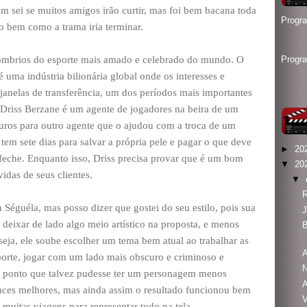
nem sei se muitos amigos irão curtir, mas foi bem bacana toda
Progr
o bem como a trama iria terminar.
mbrios do esporte mais amado e celebrado do mundo. O
Progr
uma indústria bilionária global onde os interesses e
anelas de transferência, um dos períodos mais importantes
, Driss Berzane é um agente de jogadores na beira de um
uros para outro agente que o ajudou com a troca de um
 tem sete dias para salvar a própria pele e pagar o que deve
►
20
 feche. Enquanto isso, Driss precisa provar que é um bom
▼
20
vidas de seus clientes.
▼
R
n Séguéla, mas posso dizer que gostei do seu estilo, pois sua
deixar de lado algo meio artístico na proposta, e menos
 seja, ele soube escolher um tema bem atual ao trabalhar as
A
orte, jogar com um lado mais obscuro e criminoso e
N
o ponto que talvez pudesse ter um personagem menos
ances melhores, mas ainda assim o resultado funcionou bem
V
muitas viagens para representar tudo na tela.