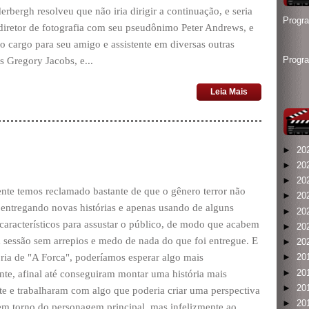
erbergh resolveu que não iria dirigir a continuação, e seria
Progr
diretor de fotografia com seu pseudônimo Peter Andrews, e
o cargo para seu amigo e assistente em diversas outras
Progr
 Gregory Jacobs, e...
Leia Mais
)
►
20
►
20
►
20
nte temos reclamado bastante de que o gênero terror não
►
20
entregando novas histórias e apenas usando de alguns
►
20
s característicos para assustar o público, de modo que acabem
►
20
 sessão sem arrepios e medo de nada do que foi entregue. E
►
20
ória de "A Forca", poderíamos esperar algo mais
►
20
►
20
te, afinal até conseguiram montar uma história mais
►
20
e e trabalharam com algo que poderia criar uma perspectiva
►
20
em torno do personagem principal, mas infelizmente ao