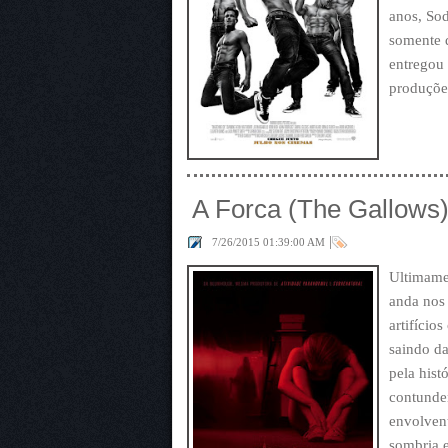
anos, Sod
somente 
entregou 
produções
A Forca (The Gallows
|
7/26/2015 01:39:00 AM
Ultimame
anda nos 
artifício
saindo da
pela hist
contunden
envolvent
sombria 