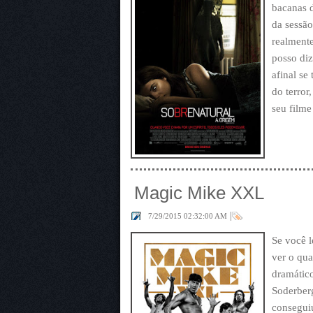
bacanas d
da sessão
realmente
posso diz
afinal se
do terror
seu filme
Magic Mike XXL
|
7/29/2015 02:32:00 AM
Se você l
ver o qua
dramático
Soderber
consegui