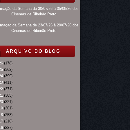
amação da Semana de 30/07/26 à 05/08/26 dos
Cinemas de Ribeirão Preto
amação da Semana de 23/07/26 à 29/07/26 dos
Cinemas de Ribeirão Preto
ARQUIVO DO BLOG
26
(178)
25
(362)
24
(399)
23
(411)
22
(371)
21
(365)
20
(321)
19
(301)
18
(253)
17
(216)
16
(227)