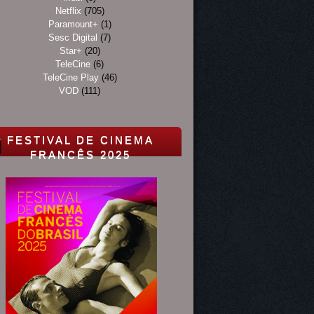
Netflix
(705)
Paramount+
(1)
Sesc Digital
(7)
Star+
(20)
TeleCine
(6)
TeleCine Play
(46)
VOD
(111)
FESTIVAL DE CINEMA
FRANCÊS 2025