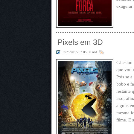
exagerar 
Pixels em 3D
|
7/25/2015 03:05:00 AM
Cá estou 
que vou 
Pois se a
bobo e f
restante 
isso, afi
alguns em
mesma for
filme. E 