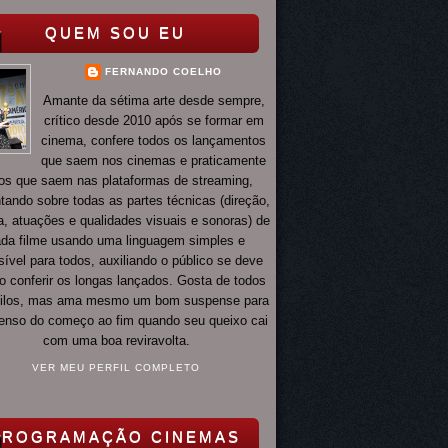
QUEM SOU EU
FERNANDO COELHO
Amante da sétima arte desde sempre,
crítico desde 2010 após se formar em
cinema, confere todos os lançamentos
que saem nos cinemas e praticamente
os que saem nas plataformas de streaming,
ando sobre todas as partes técnicas (direção,
ia, atuações e qualidades visuais e sonoras) de
da filme usando uma linguagem simples e
ível para todos, auxiliando o público se deve
o conferir os longas lançados. Gosta de todos
tilos, mas ama mesmo um bom suspense para
 tenso do começo ao fim quando seu queixo cai
com uma boa reviravolta.
VER MEU PERFIL COMPLETO
PROGRAMAÇÃO CINEMAS