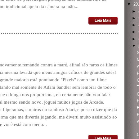
▼
20
no tradicional apelo da câmera na mão...
►
►
Leia Mais
►
►
►
▼
S
novamente remando contra a maré, afinal são raros os filmes
A
na mesma levada que meus amigos críticos de grandes sites!
P
 grande maioria está pontuando "Pixels" como um filme
G
alando mal somente de Adam Sandler sem lembrar de todo o
T
C
que o longa nos proporciona, eu certamente não vou falar
nal mesmo sendo novo, joguei muitos jogos de Arcade,
E
 fliperamas, e outros no saudoso Atari, e posso dizer que da
ma que me divertia jogando, me diverti muito assistindo ao
A
se você está com medo...
C
Leia Mais