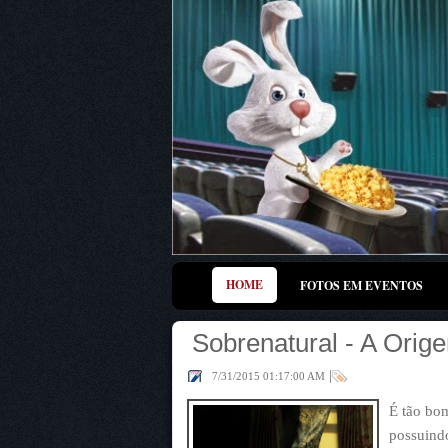
HOME
FOTOS EM EVENTOS
Sobrenatural - A Orige
|
7/31/2015 01:17:00 AM
É tão bo
possuind