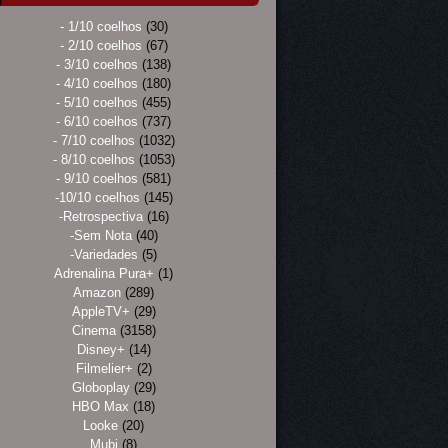
- 1/10 coelhos
(30)
- 2/10 coelhos
(67)
- 3/10 coelhos
(138)
- 4/10 coelhos
(180)
- 5/10 coelhos
(455)
- 6/10 coelhos
(737)
- 7/10 coelhos
(1032)
- 8/10 coelhos
(1053)
- 9/10 coelhos
(581)
-10/10 coelhos
(145)
-Retrospectiva
(16)
-Sem Nota
(40)
-Variedades
(5)
Adrenalina Pura+
(1)
Amazon
(289)
AppleTV+
(29)
Cinema
(3158)
Disney+
(14)
Filmelier+
(2)
Globoplay
(29)
HBO Max
(18)
Looke
(20)
Mubi
(8)