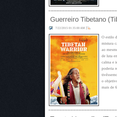
Guerreiro Tibetano (Ti
|
7/22/2015 01:35:00 AM
O estilo
mistura c
ao mesmo
de luta e
calma e i
poderia r
tivéssem
o objetiv
mais de 6