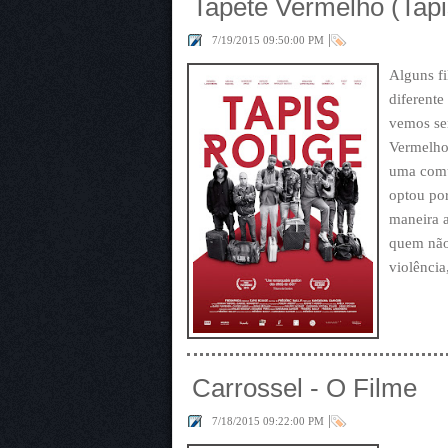
Tapete Vermelho (Tap
|
7/19/2015 09:50:00 PM
Alguns f
diferente
vemos se
Vermelho
uma comu
optou por
maneira 
quem não
violência
Carrossel - O Filme
|
7/18/2015 09:22:00 PM