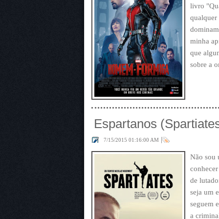
livro "Q
qualquer 
dominam 
minha apr
que algu
sobre a o
Espartanos (Spartiate
|
7/15/2015 01:16:00 AM
Não sou 
conhecer 
de lutado
seja um e
seguem e
a crimina