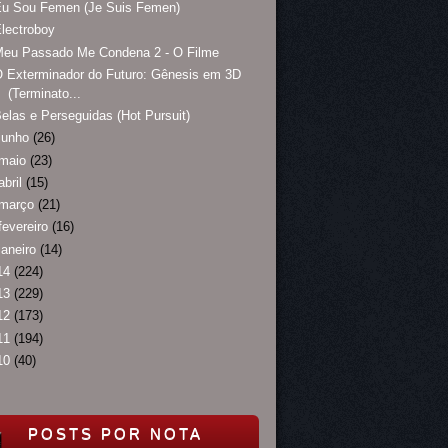
Eu Sou Femen (Je Suis Femen)
lectroboy
Meu Passado Me Condena 2 - O Filme
 Exterminador do Futuro: Gênesis em 3D
(Terminato...
elas e Perseguidas (Hot Pursuit)
junho
(26)
maio
(23)
abril
(15)
março
(21)
fevereiro
(16)
janeiro
(14)
14
(224)
13
(229)
12
(173)
11
(194)
10
(40)
POSTS POR NOTA