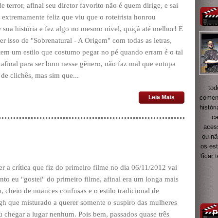
e terror, afinal seu diretor favorito não é quem dirige, e sai
 extremamente feliz que viu que o roteirista honrou
 sua história e fez algo no mesmo nível, quiçá até melhor! E
er isso de "Sobrenatural - A Origem" com todas as letras,
 tem um estilo que costumo pegar no pé quando erram é o tal
, afinal para ser bom nesse gênero, não faz mal que entupa
 de clichês, mas sim que...
tod
coment
Leia Mais
histór
ca
acess
ou nã
os es
ficar
er a crítica que fiz do primeiro filme no dia 06/11/2012 vai
nto eu "gostei" do primeiro filme, afinal era um longa mais
, cheio de nuances confusas e o estilo tradicional de
gh que misturado a querer somente o suspiro das mulheres
u chegar a lugar nenhum. Pois bem, passados quase três