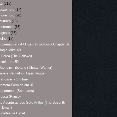
15
(215)
dezembro
(17)
novembro
(20)
outubro
(15)
setembro
(15)
agosto
(16)
julho
(17)
obrenatural - A Origem (Insidious - Chapter 3)
Magic Mike XXL
 Forca (The Gallows)
ixels em 3D
uerreiro Tibetano (Tibetan Warrior)
apete Vermelho (Tapis Rouge)
arrossel - O Filme
Homem-Formiga em 3D
spartanos (Spartiates)
Pausa (Pause)
s Aventuras dos Sete Anões (The Seventh
Dwarf)
idades de Papel