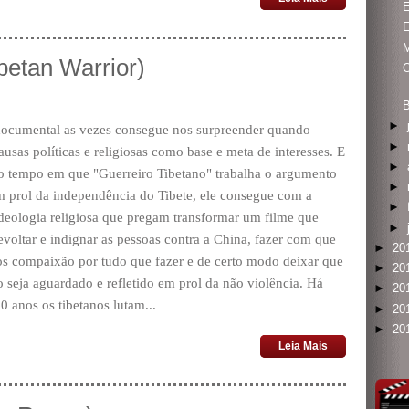
E
betan Warrior)
O
B
►
 documental as vezes consegue nos surpreender quando
►
ausas políticas e religiosas como base e meta de interesses. E
►
 tempo em que "Guerreiro Tibetano" trabalha o argumento
►
m prol da independência do Tibete, ele consegue com a
►
deologia religiosa que pregam transformar um filme que
►
evoltar e indignar as pessoas contra a China, fazer com que
►
20
os compaixão por tudo que fazer e de certo modo deixar que
►
20
o seja aguardado e refletido em prol da não violência. Há
►
20
0 anos os tibetanos lutam...
►
20
►
20
Leia Mais