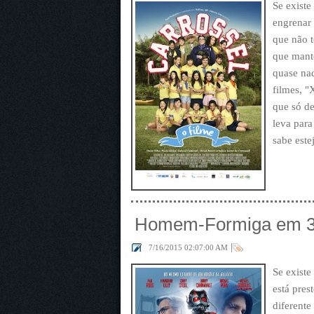
Se existe
engrenar 
que não t
que mant
quase nad
filmes, "
que só de
leva para
sabe este
Homem-Formiga em 
|
7/16/2015 02:07:00 AM
Se existe
está pres
diferente