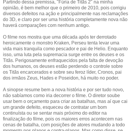
Partindo dessa premissa, "Fúria de Titãs 2" na minha
opinião, é bem melhor que o primeiro de 2010, pois corrigiu
diversos defeitos na ação e principalmente nas reclamações
do 3D, e claro por ser uma história completamente nova não
haverá comparações com nenhum antigo.
O filme nos mostra que uma década após ter derrotado
heroicamente o monstro Kraken, Perseu tenta levar uma
vida mais tranquila como pescador e pai de Helio. Enquanto
isso, uma luta pela supremacia surge entre os deuses e os
Titãs. Perigosamente enfraquecidos pela falta de devoção
dos humanos, os deuses estão perdendo o controle sobre
os Titãs encarcerados e sobre seu feroz líder, Cronos, pai
dos irmãos Zeus, Hades e Poseidon, há muito no poder.
A sinopse resume bem a nova história e por ser tudo novo,
não sabíamos como iria decorrer o filme. O diretor soube
usar bem o orçamento para criar as batalhas, mas aí que cai
um grande defeito, esqueceu de contratar um bom
continuísta ou se sentar mais próximo do editor na
finalização do filme, pois os maiores erros acontecem nas
cenas de batalha, com posições de atores mudando a todo
momento nos planos e contra-planos. Mas como disse, se