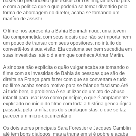
bases do preconceito que existe com os imigrantes no país
e com a política que o que poderia se tornar divertido pela
forma de abordagem do diretor, acaba se tornando um
martírio de assistir.
O filme nos apresenta a Bahia Benmahmoud, uma jovem
tão comprometida com seus ideais que não se importa nem
um pouco de transar com seus opositores, no intuito de
convertê-los à sua visão. Ela costuma ser bem sucedida em
suas investidas, até o dia em que conhece Arthur Martin.
A sinopse não explicita o quão vulgar acaba se tornando o
filme com as investidas de Bahia às pessoas que são de
direita na França para fazer com que se convertam e tudo
no filme acaba sendo motivo para se falar de fascismo.Até
aí tudo bem, o problema é se utilizar de um ato de abuso
infantil para usar isso como princípio, o que é amplamente
explicado no início do filme com toda a história genealógica
passada pela família dos dois protagonistas, o que se faz
parecer um micro-documentário.
Os dois atores principais Sara Forestier e Jacques Gamblin
até têm bons diálogos, mas a trama em si é pobre e acaba