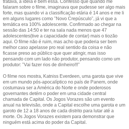
tratava, a idéia é bem essa. Confesso que quando me
falaram sobre o filme, imaginava que pudesse ser algo mais
forte, mas quando vi a classificação etária é 14 anos e me li
em alguns lugares como "Novo Crepúsculo", já vi que a
temática era 100% adolescente. Confirmado ao chegar na
sessão das 14:50 e ter na sala nada menos que 47
adolescentes(tive a capacidade de contar) mais o tiozão
aqui. O filme não é ruim, mas acho que poderia ser bem
melhor caso apelasse pro real sentido da coisa e não
ficasse preso ao público que quer atingir, mas isso
pensando com um lado não produtor, pensando como um
produtor: "Vai fazer rios de dinheiro!!!"
O filme nos mostra, Katniss Everdeen, uma garota que vive
em um mundo pós-apocalíptico no país de Panem, onde
costumava ser a América do Norte e onde poderosos
governantes detém o poder em uma cidade central
chamada de Capital. Os Jogos Vorazes são um evento
anual na televisão, onde a Capital escolhe uma garota e um
garoto de 12 a 18 anos de cada distrito para lutar até a
morte. Os Jogos Vorazes existem para demonstrar que
ninguém está acima do poder da Capital.