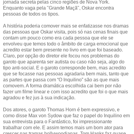
jornada secreta pelas cinco regiões de Nova York.
Enquanto vaga pela "Grande Maçã", Oskar encontra
pessoas de todos os tipos.
A história poderia comover mais se enfatizasse nos dramas
das pessoas que Oskar visita, pois só nas cenas finais que
contam um pouco como era cada pessoa que ele se
envolveu que temos todo o âmbito de carga emocional que
acredito estar bem presente no livro em que foi baseado.
Claro, por opção do diretor ele focou nos problemas do
garoto que aparenta ser autista ou caso não seja, algo do
tipo anti-social. E o garoto corresponde bem, mas acredito
que se focasse nas pessoas agradaria bem mais, tanto que
as partes que passa com “O Inquilino” são as que mais
comovem. A forma dramática escolhida cai bem por não
fazer um filme linear e com isso acredito que foi o que mais
agradou e fez jus à sua indicação.
Dos atores, o garoto Thomas Horn é bem expressivo, e
como disse Max von Sydow que faz o papel do Inquilino em
sua entrevista para o Fantástico, foi impressionante
trabalhar com ele. E assim temos mais um bom ator para
crescer nas tramas hollywoodianas. Tom Hanks faz quase