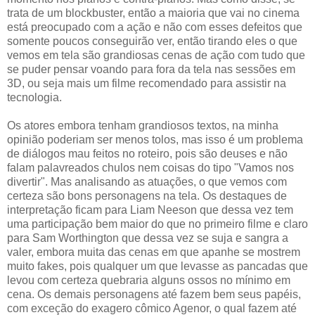
trata de um blockbuster, então a maioria que vai no cinema
está preocupado com a ação e não com esses defeitos que
somente poucos conseguirão ver, então tirando eles o que
vemos em tela são grandiosas cenas de ação com tudo que
se puder pensar voando para fora da tela nas sessões em
3D, ou seja mais um filme recomendado para assistir na
tecnologia.
Os atores embora tenham grandiosos textos, na minha
opinião poderiam ser menos tolos, mas isso é um problema
de diálogos mau feitos no roteiro, pois são deuses e não
falam palavreados chulos nem coisas do tipo "Vamos nos
divertir". Mas analisando as atuações, o que vemos com
certeza são bons personagens na tela. Os destaques de
interpretação ficam para Liam Neeson que dessa vez tem
uma participação bem maior do que no primeiro filme e claro
para Sam Worthington que dessa vez se suja e sangra a
valer, embora muita das cenas em que apanhe se mostrem
muito fakes, pois qualquer um que levasse as pancadas que
levou com certeza quebraria alguns ossos no mínimo em
cena. Os demais personagens até fazem bem seus papéis,
com exceção do exagero cômico Agenor, o qual fazem até