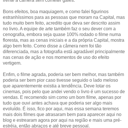
frente a câmera sem cometer gafes.
Bons efeitos, boa maquiagem, e como falei figurinos
estranhíssimos para as pessoas que moram na Capital, mas
tudo muito bem feito, acredito que deva ser descrito assim
no livro. A equipe de arte também faz o seu dever com a
cenografia, embora seja quase 100% rodado o filme numa
floresta, mas as cenas iniciais e a da própria Capital, mostra
algo bem feito. Como disse a câmera nem foi tão
diferenciada, mas a fotografia está agradável principalmente
nas cenas de ação e nos momentos de uso do efeito
vertigem.
Enfim, o filme agrada, poderia ser bem melhor, mas também
poderia ser bem pior caso tivesse seguido o lado meloso
que aparentemente existia a tendência. Deve lotar os
cinemas, pois pelo que andei vendo o livro é um sucesso de
vendas. E recomendo sim como um bom filme, apenas por
tudo que ouvi antes achava que poderia ser algo mais
evoluído. É isso, fico por aqui, mas essa semana teremos
mais dois filmes que atrasaram bem para aparecer aqui no
blog e estrearam agora por aqui na região e mais uma pré-
estréia, então abraços e até breve pessoal.