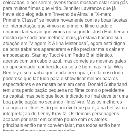
colocadas, e por serem jovens todos mostram estar com gás
para muitos filmes que virão. Jennifer Lawrence que já
havia sido elogiada em "Inverno da Alma" e "X-men:
Primeira Classe" se mostra novamente com as boas facetas
de interpretação que vimos no primeiro filme citado e
dinamicidade/ação que vimos no segundo. Josh Hutcherson
mostra que cada ano melhora mais, já estava bacana sua
atuação em "Viagem 2: A Ilha Misteriosa", agora está digna
de bons trabalhos aparecerem e não precisar mais cair em
emboscadas. Stanley Tucci é um Pedro Bial idêntico,
apenas com um cabelo azul, mas comete as mesmas gafes
do apresentador conhecido, ou seja é bom mas irrita. Wes
Bentley e sua barba que ainda irei copiar, é o famoso todo
poderoso que faz tudo para o show ficar melhor para os
espectadores e se mostra bem em cena. Donald Sutherland
tem uma participação pequena no filme como o presidente
da capital, mas pelo que ficou indicado no final deve ter uma
boa participação no segundo filme/livro. Mas os melhores
diálogos do filme estão por incrível que pareça na belíssima
interpretação de Lenny Kravitz. Os demais personagens
acabam por estar em contato pouco com os atores
principais então nem convém falar, mas todos estão bem