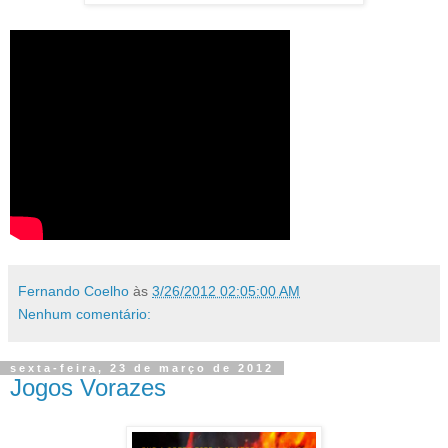
Fernando Coelho
às
3/26/2012 02:05:00 AM
Nenhum comentário:
sexta-feira, 23 de março de 2012
Jogos Vorazes