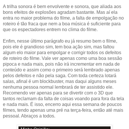
A trilha sonora é bem envolvente e sonora, que aliada aos
bons efeitos de explosões agradam bastante. Mas aí ela
entra no maior problema do filme, a falta de empolgação no
roteiro é tão fraca que nem a boa música é suficiente para
que os espectadores entrem no clima do filme.
Enfim, nesse último parágrafo eu já resumo bem o filme,
pois ele é grandioso sim, tem boa ação sim, mas faltou
algum elo maior para empolgar e corrigir todos os defeitos
de roteiro do filme. Vale ver apenas como uma boa sessão
pipoca e nada mais, pois não irá incrementar em nada de
conteúdo e assim como o primeiro será lembrado apenas
pelos defeitos e não pela saga. Com toda certeza lotará
salas, afinal é um blockbuster, mas daqui alguns meses
nenhuma pessoa normal lembrará de ter assistido ele.
Recomendo ver apenas para se divertir com o 3D que
tantos reclamam da falta de coisas voando para fora da tela
e nada mais. É isso, encerro aqui essa semana de poucos
filmes, tendo apenas uma pré na terça-feira, então até mais
pessoal. Abraços a todos.