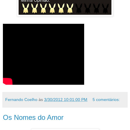
Fernando Coelho
às
3/30/2012 10:01:00 PM
5 comentários:
Os Nomes do Amor