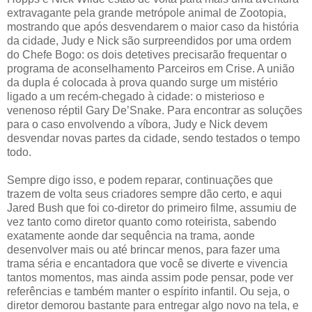
extravagante pela grande metrópole animal de Zootopia,
mostrando que após desvendarem o maior caso da história
da cidade, Judy e Nick são surpreendidos por uma ordem
do Chefe Bogo: os dois detetives precisarão frequentar o
programa de aconselhamento Parceiros em Crise. A união
da dupla é colocada à prova quando surge um mistério
ligado a um recém-chegado à cidade: o misterioso e
venenoso réptil Gary De’Snake. Para encontrar as soluções
para o caso envolvendo a víbora, Judy e Nick devem
desvendar novas partes da cidade, sendo testados o tempo
todo.
Sempre digo isso, e podem reparar, continuações que
trazem de volta seus criadores sempre dão certo, e aqui
Jared Bush que foi co-diretor do primeiro filme, assumiu de
vez tanto como diretor quanto como roteirista, sabendo
exatamente aonde dar sequência na trama, aonde
desenvolver mais ou até brincar menos, para fazer uma
trama séria e encantadora que você se diverte e vivencia
tantos momentos, mas ainda assim pode pensar, pode ver
referências e também manter o espírito infantil. Ou seja, o
diretor demorou bastante para entregar algo novo na tela, e