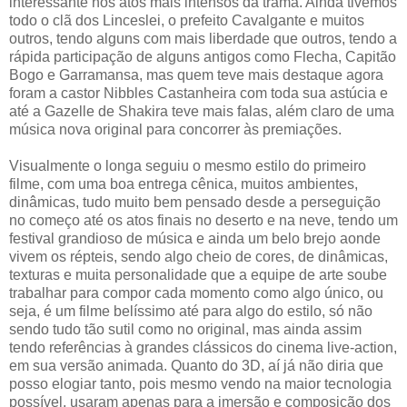
interessante nos atos mais intensos da trama. Ainda tivemos
todo o clã dos Linceslei, o prefeito Cavalgante e muitos
outros, tendo alguns com mais liberdade que outros, tendo a
rápida participação de alguns antigos como Flecha, Capitão
Bogo e Garramansa, mas quem teve mais destaque agora
foram a castor Nibbles Castanheira com toda sua astúcia e
até a Gazelle de Shakira teve mais falas, além claro de uma
música nova original para concorrer às premiações.
Visualmente o longa seguiu o mesmo estilo do primeiro
filme, com uma boa entrega cênica, muitos ambientes,
dinâmicas, tudo muito bem pensado desde a perseguição
no começo até os atos finais no deserto e na neve, tendo um
festival grandioso de música e ainda um belo brejo aonde
vivem os répteis, sendo algo cheio de cores, de dinâmicas,
texturas e muita personalidade que a equipe de arte soube
trabalhar para compor cada momento como algo único, ou
seja, é um filme belíssimo até para algo do estilo, só não
sendo tudo tão sutil como no original, mas ainda assim
tendo referências à grandes clássicos do cinema live-action,
em sua versão animada. Quanto do 3D, aí já não diria que
posso elogiar tanto, pois mesmo vendo na maior tecnologia
possível, usaram apenas para a imersão e composição dos