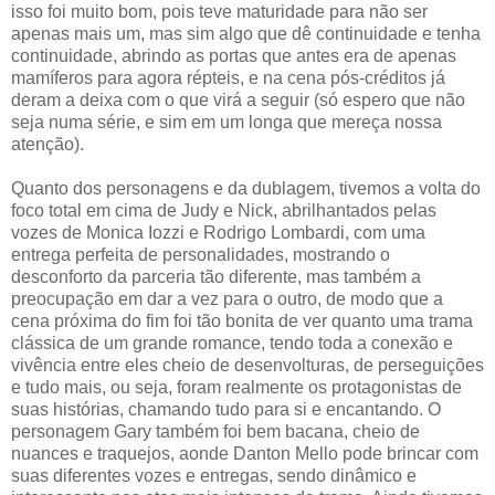
isso foi muito bom, pois teve maturidade para não ser
apenas mais um, mas sim algo que dê continuidade e tenha
continuidade, abrindo as portas que antes era de apenas
mamíferos para agora répteis, e na cena pós-créditos já
deram a deixa com o que virá a seguir (só espero que não
seja numa série, e sim em um longa que mereça nossa
atenção).
Quanto dos personagens e da dublagem, tivemos a volta do
foco total em cima de Judy e Nick, abrilhantados pelas
vozes de Monica Iozzi e Rodrigo Lombardi, com uma
entrega perfeita de personalidades, mostrando o
desconforto da parceria tão diferente, mas também a
preocupação em dar a vez para o outro, de modo que a
cena próxima do fim foi tão bonita de ver quanto uma trama
clássica de um grande romance, tendo toda a conexão e
vivência entre eles cheio de desenvolturas, de perseguições
e tudo mais, ou seja, foram realmente os protagonistas de
suas histórias, chamando tudo para si e encantando. O
personagem Gary também foi bem bacana, cheio de
nuances e traquejos, aonde Danton Mello pode brincar com
suas diferentes vozes e entregas, sendo dinâmico e