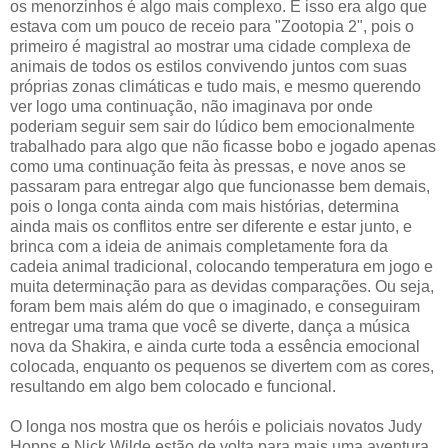
os menorzinhos é algo mais complexo. E isso era algo que
estava com um pouco de receio para "Zootopia 2", pois o
primeiro é magistral ao mostrar uma cidade complexa de
animais de todos os estilos convivendo juntos com suas
próprias zonas climáticas e tudo mais, e mesmo querendo
ver logo uma continuação, não imaginava por onde
poderiam seguir sem sair do lúdico bem emocionalmente
trabalhado para algo que não ficasse bobo e jogado apenas
como uma continuação feita às pressas, e nove anos se
passaram para entregar algo que funcionasse bem demais,
pois o longa conta ainda com mais histórias, determina
ainda mais os conflitos entre ser diferente e estar junto, e
brinca com a ideia de animais completamente fora da
cadeia animal tradicional, colocando temperatura em jogo e
muita determinação para as devidas comparações. Ou seja,
foram bem mais além do que o imaginado, e conseguiram
entregar uma trama que você se diverte, dança a música
nova da Shakira, e ainda curte toda a essência emocional
colocada, enquanto os pequenos se divertem com as cores,
resultando em algo bem colocado e funcional.
O longa nos mostra que os heróis e policiais novatos Judy
Hopps e Nick Wilde estão de volta para mais uma aventura