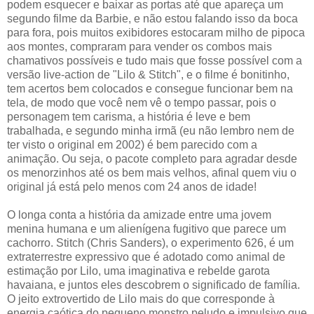
podem esquecer e baixar as portas até que apareça um
segundo filme da Barbie, e não estou falando isso da boca
para fora, pois muitos exibidores estocaram milho de pipoca
aos montes, compraram para vender os combos mais
chamativos possíveis e tudo mais que fosse possível com a
versão live-action de "Lilo & Stitch", e o filme é bonitinho,
tem acertos bem colocados e consegue funcionar bem na
tela, de modo que você nem vê o tempo passar, pois o
personagem tem carisma, a história é leve e bem
trabalhada, e segundo minha irmã (eu não lembro nem de
ter visto o original em 2002) é bem parecido com a
animação. Ou seja, o pacote completo para agradar desde
os menorzinhos até os bem mais velhos, afinal quem viu o
original já está pelo menos com 24 anos de idade!
O longa conta a história da amizade entre uma jovem
menina humana e um alienígena fugitivo que parece um
cachorro. Stitch (Chris Sanders), o experimento 626, é um
extraterrestre expressivo que é adotado como animal de
estimação por Lilo, uma imaginativa e rebelde garota
havaiana, e juntos eles descobrem o significado de família.
O jeito extrovertido de Lilo mais do que corresponde à
energia caótica do pequeno monstro peludo e impulsivo que