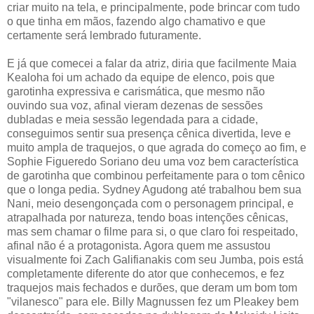
criar muito na tela, e principalmente, pode brincar com tudo
o que tinha em mãos, fazendo algo chamativo e que
certamente será lembrado futuramente.
E já que comecei a falar da atriz, diria que facilmente Maia
Kealoha foi um achado da equipe de elenco, pois que
garotinha expressiva e carismática, que mesmo não
ouvindo sua voz, afinal vieram dezenas de sessões
dubladas e meia sessão legendada para a cidade,
conseguimos sentir sua presença cênica divertida, leve e
muito ampla de traquejos, o que agrada do começo ao fim, e
Sophie Figueredo Soriano deu uma voz bem característica
de garotinha que combinou perfeitamente para o tom cênico
que o longa pedia. Sydney Agudong até trabalhou bem sua
Nani, meio desengonçada com o personagem principal, e
atrapalhada por natureza, tendo boas intenções cênicas,
mas sem chamar o filme para si, o que claro foi respeitado,
afinal não é a protagonista. Agora quem me assustou
visualmente foi Zach Galifianakis com seu Jumba, pois está
completamente diferente do ator que conhecemos, e fez
traquejos mais fechados e durões, que deram um bom tom
"vilanesco" para ele. Billy Magnussen fez um Pleakey bem