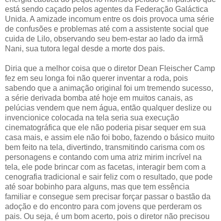
está sendo caçado pelos agentes da Federação Galáctica
Unida. A amizade incomum entre os dois provoca uma série
de confusões e problemas até com a assistente social que
cuida de Lilo, observando seu bem-estar ao lado da irmã
Nani, sua tutora legal desde a morte dos pais.
Diria que a melhor coisa que o diretor Dean Fleischer Camp
fez em seu longa foi não querer inventar a roda, pois
sabendo que a animação original foi um tremendo sucesso,
a série derivada bomba até hoje em muitos canais, as
pelúcias vendem que nem água, então qualquer deslize ou
invencionice colocada na tela seria sua execução
cinematográfica que ele não poderia pisar sequer em sua
casa mais, e assim ele não foi bobo, fazendo o básico muito
bem feito na tela, divertindo, transmitindo carisma com os
personagens e contando com uma atriz mirim incrível na
tela, ele pode brincar com as facetas, interagir bem com a
cenografia tradicional e sair feliz com o resultado, que pode
até soar bobinho para alguns, mas que tem essência
familiar e consegue sem precisar forçar passar o bastão da
adoção e do encontro para com jovens que perderam os
pais. Ou seja, é um bom acerto, pois o diretor não precisou