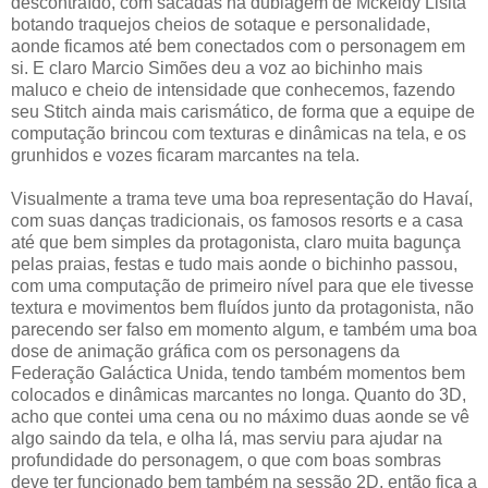
descontraído, com sacadas na dublagem de Mckeidy Lisita
botando traquejos cheios de sotaque e personalidade,
aonde ficamos até bem conectados com o personagem em
si. E claro Marcio Simões deu a voz ao bichinho mais
maluco e cheio de intensidade que conhecemos, fazendo
seu Stitch ainda mais carismático, de forma que a equipe de
computação brincou com texturas e dinâmicas na tela, e os
grunhidos e vozes ficaram marcantes na tela.
Visualmente a trama teve uma boa representação do Havaí,
com suas danças tradicionais, os famosos resorts e a casa
até que bem simples da protagonista, claro muita bagunça
pelas praias, festas e tudo mais aonde o bichinho passou,
com uma computação de primeiro nível para que ele tivesse
textura e movimentos bem fluídos junto da protagonista, não
parecendo ser falso em momento algum, e também uma boa
dose de animação gráfica com os personagens da
Federação Galáctica Unida, tendo também momentos bem
colocados e dinâmicas marcantes no longa. Quanto do 3D,
acho que contei uma cena ou no máximo duas aonde se vê
algo saindo da tela, e olha lá, mas serviu para ajudar na
profundidade do personagem, o que com boas sombras
deve ter funcionado bem também na sessão 2D, então fica a