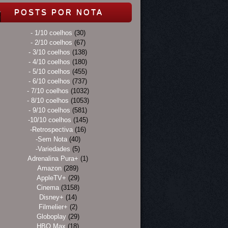
POSTS POR NOTA
- 1/10 coelhos
(30)
- 2/10 coelhos
(67)
- 3/10 coelhos
(138)
- 4/10 coelhos
(180)
- 5/10 coelhos
(455)
- 6/10 coelhos
(737)
- 7/10 coelhos
(1032)
- 8/10 coelhos
(1053)
- 9/10 coelhos
(581)
-10/10 coelhos
(145)
-Retrospectiva
(16)
-Sem Nota
(40)
-Variedades
(5)
Adrenalina Pura+
(1)
Amazon
(289)
AppleTV+
(29)
Cinema
(3158)
Disney+
(14)
Filmelier+
(2)
Globoplay
(29)
HBO Max
(18)