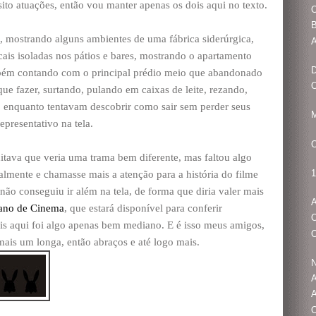
ito atuações, então vou manter apenas os dois aqui no texto.
O
B
 mostrando alguns ambientes de uma fábrica siderúrgica,
A
ais isoladas nos pátios e bares, mostrando o apartamento
D
mbém contando com o principal prédio meio que abandonado
O
ue fazer, surtando, pulando em caixas de leite, rezando,
, enquanto tentavam descobrir como sair sem perder seus
M
epresentativo na tela.
ditava que veria uma trama bem diferente, mas faltou algo
1
almente e chamasse mais a atenção para a história do filme
 não conseguiu ir além na tela, de forma que diria valer mais
A
liano de Cinema
, que estará disponível para conferir
O
ois aqui foi algo apenas bem mediano. E é isso meus amigos,
O
mais um longa, então abraços e até logo mais.
N
A
O