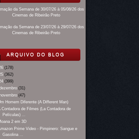
amação da Semana de 30/07/26 à 05/08/26 dos
Cinemas de Ribeirão Preto
amação da Semana de 23/07/26 à 29/07/26 dos
Cinemas de Ribeirão Preto
ARQUIVO DO BLOG
26
(178)
25
(362)
24
(399)
dezembro
(31)
novembro
(47)
m Homem Diferente (A Different Man)
 Contadora de Filmes (La Contadora de
Películas) ...
Moana 2 em 3D
mazon Prime Video - Pimpinero: Sangue e
Gasolina ...