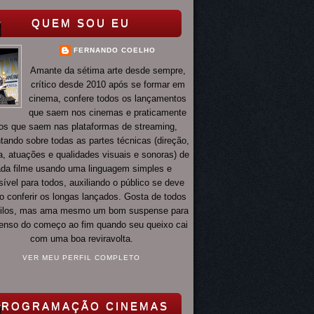
QUEM SOU EU
FERNANDO COELHO
Amante da sétima arte desde sempre,
crítico desde 2010 após se formar em
cinema, confere todos os lançamentos
que saem nos cinemas e praticamente
os que saem nas plataformas de streaming,
ando sobre todas as partes técnicas (direção,
ia, atuações e qualidades visuais e sonoras) de
da filme usando uma linguagem simples e
ível para todos, auxiliando o público se deve
o conferir os longas lançados. Gosta de todos
tilos, mas ama mesmo um bom suspense para
 tenso do começo ao fim quando seu queixo cai
com uma boa reviravolta.
VER MEU PERFIL COMPLETO
PROGRAMAÇÃO CINEMAS