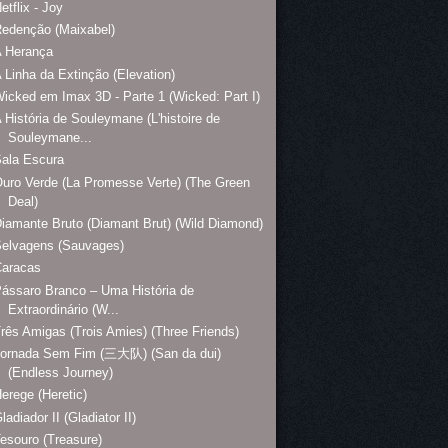
etflix - Joy
edenção (Maixabel)
A Herança
 Linha da Extinção (Elevation)
icked em Imax 3D - Parte 1 (Wicked: Part I)
 História de Souleymane (L'histoire de
Souleymane...
ala Escura
uro Verde (La Promesse Verte) (The Green
Deal)
iamante Bruto (Diamant Brut) (Wild Diamond)
Selvagens (Sauvages)
Caracas
ássaro Branco – Uma História de
Extraordinário (W...
rês Amigas (Trois Amies) (Three Friends)
Jornada Sem Fim (三大队) (San da dui)
(Endless Journey)
erege (Heretic)
ladiador II (Gladiator II)
esouro (Treasure)