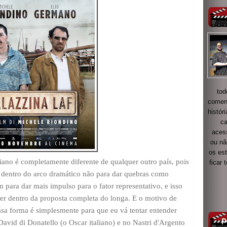
tod
coment
histór
ca
acess
ou nã
os es
iano é completamente diferente de qualquer outro país, pois
ficar
os dentro do arco dramático não para dar quebras como
 para dar mais impulso para o fator representativo, e isso
nder dentro da proposta completa do longa. E o motivo de
sa forma é simplesmente para que eu vá tentar entender
vid di Donatello (o Oscar italiano) e no Nastri d'Argento