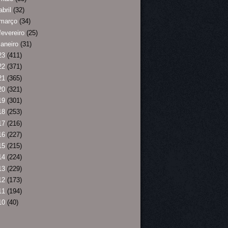
abril
(32)
março
(34)
fevereiro
(25)
janeiro
(31)
23
(411)
22
(371)
21
(365)
20
(321)
19
(301)
18
(253)
17
(216)
16
(227)
15
(215)
14
(224)
13
(229)
12
(173)
11
(194)
10
(40)