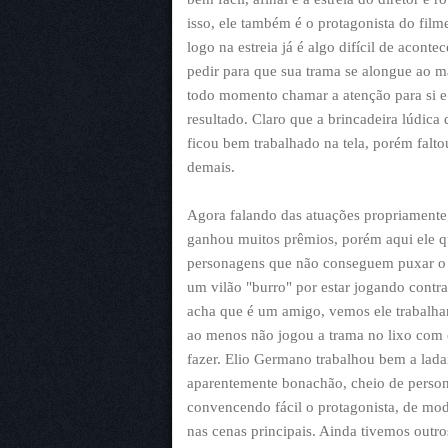
isso, ele também é o protagonista do fil
logo na estreia já é algo difícil de aconte
pedir para que sua trama se alongue ao m
todo momento chamar a atenção para si e 
resultado. Claro que a brincadeira lúdic
ficou bem trabalhado na tela, porém faltou
demais.
Agora falando das atuações propriamente,
ganhou muitos prêmios, porém aqui ele qu
personagens que não conseguem puxar o c
um vilão "burro" por estar jogando contra
acha que é um amigo, vemos ele trabalhar
ao menos não jogou a trama no lixo com 
fazer. Elio Germano trabalhou bem a lada
aparentemente bonachão, cheio de perso
convencendo fácil o protagonista, de mo
nas cenas principais. Ainda tivemos out