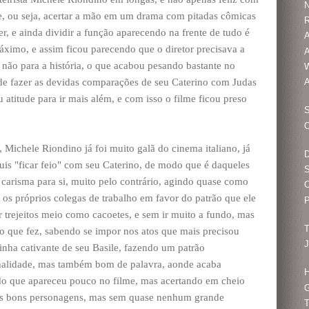
N
me, ou seja, acertar a mão em um drama com pitadas cômicas
R
cer, e ainda dividir a função aparecendo na frente de tudo é
áximo, e assim ficou parecendo que o diretor precisava a
A
não para a história, o que acabou pesando bastante no
W
a de fazer as devidas comparações de seu Caterino com Judas
A
 atitude para ir mais além, e com isso o filme ficou preso
S
O
 Michele Riondino já foi muito galã do cinema italiano, já
D
is "ficar feio" com seu Caterino, de modo que é daqueles
arisma para si, muito pelo contrário, agindo quase como
 os próprios colegas de trabalho em favor do patrão que ele
P
 trejeitos meio como cacoetes, e sem ir muito a fundo, mas
T
o que fez, sabendo se impor nos atos que mais precisou
inha cativante de seu Basile, fazendo um patrão
nalidade, mas também bom de palavra, aonde acaba
H
do que apareceu pouco no filme, mas acertando em cheio
G
ros bons personagens, mas sem quase nenhum grande
T