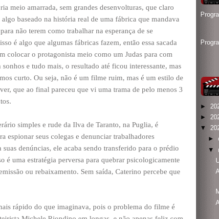
ória meio amarrada, sem grandes desenvolturas, que claro
Progr
 algo baseado na história real de uma fábrica que mandava
para não terem como trabalhar na esperança de se
isso é algo que algumas fábricas fazem, então essa sacada
Progr
em colocar o protagonista meio como um Judas para com
sonhos e tudo mais, o resultado até ficou interessante, mas
os curto. Ou seja, não é um filme ruim, mas é um estilo de
ver, que ao final pareceu que vi uma trama de pelo menos 3
tos.
►
20
►
20
ário simples e rude da Ilva de Taranto, na Puglia, é
▼
20
ra espionar seus colegas e denunciar trabalhadores
►
 suas denúncias, ele acaba sendo transferido para o prédio
▼
o é uma estratégia perversa para quebrar psicologicamente
U
demissão ou rebaixamento. Sem saída, Caterino percebe que
A
A
ais rápido do que imaginava, pois o problema do filme é
 roteirista Michele Riondino em longas, e não apenas feliz com