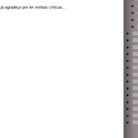
►
á agradeço por ler minhas críticas...
►
►
►
►
20
►
20
►
20
►
20
►
20
►
20
►
20
►
20
►
20
►
20
►
20
►
20
►
20
►
20