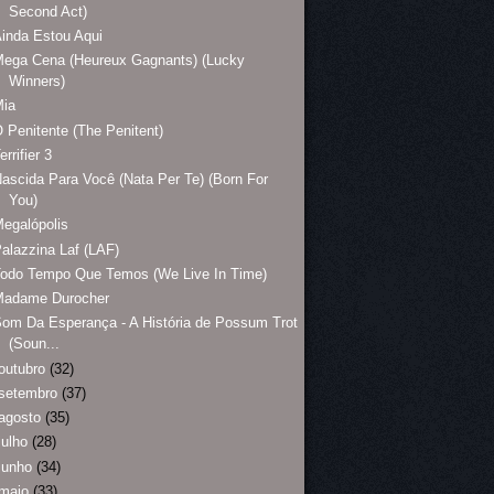
Second Act)
inda Estou Aqui
Mega Cena (Heureux Gagnants) (Lucky
Winners)
Mia
 Penitente (The Penitent)
errifier 3
ascida Para Você (Nata Per Te) (Born For
You)
egalópolis
alazzina Laf (LAF)
Todo Tempo Que Temos (We Live In Time)
Madame Durocher
om Da Esperança - A História de Possum Trot
(Soun...
outubro
(32)
setembro
(37)
agosto
(35)
julho
(28)
junho
(34)
maio
(33)