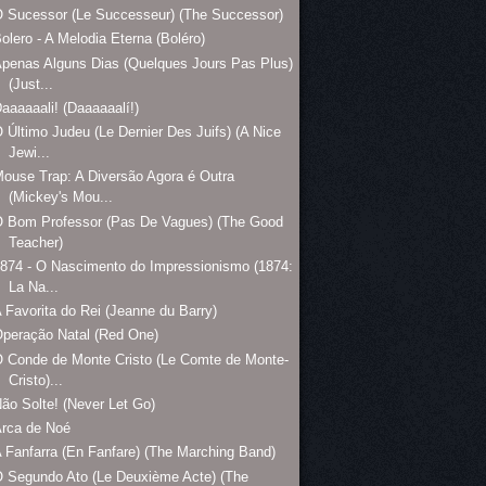
 Sucessor (Le Successeur) (The Successor)
olero - A Melodia Eterna (Boléro)
penas Alguns Dias (Quelques Jours Pas Plus)
(Just...
aaaaaali! (Daaaaaalí!)
 Último Judeu (Le Dernier Des Juifs) (A Nice
Jewi...
ouse Trap: A Diversão Agora é Outra
(Mickey's Mou...
O Bom Professor (Pas De Vagues) (The Good
Teacher)
874 - O Nascimento do Impressionismo (1874:
La Na...
 Favorita do Rei (Jeanne du Barry)
peração Natal (Red One)
 Conde de Monte Cristo (Le Comte de Monte-
Cristo)...
ão Solte! (Never Let Go)
Arca de Noé
 Fanfarra (En Fanfare) (The Marching Band)
 Segundo Ato (Le Deuxième Acte) (The