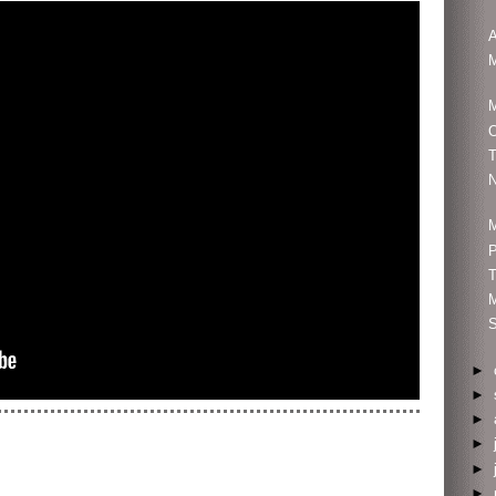
A
O
T
N
M
P
S
►
►
►
►
►
►