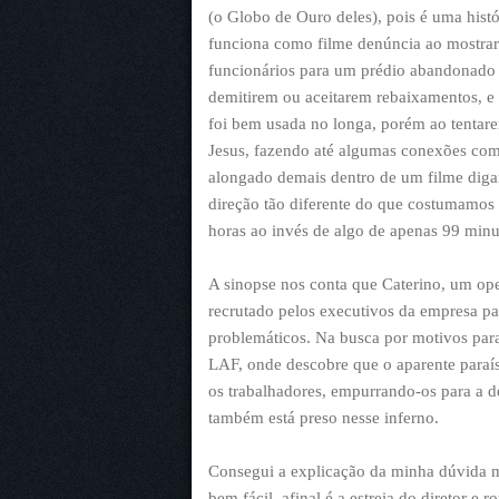
(o Globo de Ouro deles), pois é uma hist
funciona como filme denúncia ao mostrar
funcionários para um prédio abandonado 
demitirem ou aceitarem rebaixamentos, e 
foi bem usada no longa, porém ao tentar
Jesus, fazendo até algumas conexões com 
alongado demais dentro de um filme digam
direção tão diferente do que costumamos 
horas ao invés de algo de apenas 99 minu
A sinopse nos conta que Caterino, um oper
recrutado pelos executivos da empresa pa
problemáticos. Na busca por motivos para
LAF, onde descobre que o aparente paraís
os trabalhadores, empurrando-os para a 
também está preso nesse inferno.
Consegui a explicação da minha dúvida m
bem fácil, afinal é a estreia do diretor e