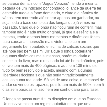
se parece demais com "Jogos Vorazes", tendo a mesma
pegada de um indicado por condado, o lance da guerra ter
destruído tudo e a fome dominado, e claro a dinâmica de
vários irem morrendo até sobrar apenas um ganhador, ou
seja, toda a base completa dos longas que já vimos no
passado. Claro que o longa não ficou ruim de conferir, mas
também não é nada muito original, já que a essência é a
mesma, tendo apenas bons momentos e dinâmicas fortes
para causar a impressão mais violenta, e com um
seguimento bem pautado em cima de críticas sociais que
até hoje são bem assim. Diria que o longa poderia ter
algumas dinâmicas mais intensas, porém mudaria o
conceito do livro, mas o resultado foi até bem dinâmico, pois
o livro tem mais de 400 páginas, e aqui em 108 minutos
tudo foi bem resolvido e aceito, mesmo com algumas
liberdades ficcionais que não seriam tradicionalmente
aceitas numa realidade. Só sei de uma coisa, que cansei de
andar só vendo os rapazes, pois foram mais de 500km em 5
dias sem paradas, e isso nem em sonho daria para fazer.
O longa se passa num futuro distópico em que os Estados
Unidos vivem sob um regime autoritário em que uma