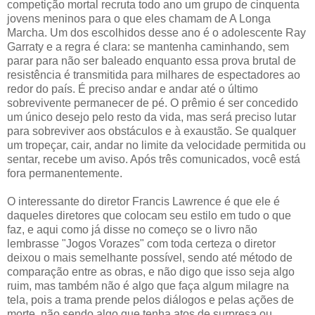
competição mortal recruta todo ano um grupo de cinquenta
jovens meninos para o que eles chamam de A Longa
Marcha. Um dos escolhidos desse ano é o adolescente Ray
Garraty e a regra é clara: se mantenha caminhando, sem
parar para não ser baleado enquanto essa prova brutal de
resistência é transmitida para milhares de espectadores ao
redor do país. É preciso andar e andar até o último
sobrevivente permanecer de pé. O prêmio é ser concedido
um único desejo pelo resto da vida, mas será preciso lutar
para sobreviver aos obstáculos e à exaustão. Se qualquer
um tropeçar, cair, andar no limite da velocidade permitida ou
sentar, recebe um aviso. Após três comunicados, você está
fora permanentemente.
O interessante do diretor Francis Lawrence é que ele é
daqueles diretores que colocam seu estilo em tudo o que
faz, e aqui como já disse no começo se o livro não
lembrasse "Jogos Vorazes" com toda certeza o diretor
deixou o mais semelhante possível, sendo até método de
comparação entre as obras, e não digo que isso seja algo
ruim, mas também não é algo que faça algum milagre na
tela, pois a trama prende pelos diálogos e pelas ações de
morte, não sendo algo que tenha atos de surpresa ou