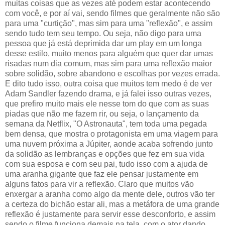
muitas coisas que as vezes até podem estar acontecendo
com você, e por aí vai, sendo filmes que geralmente não são
para uma "curtição", mas sim para uma "reflexão", e assim
sendo tudo tem seu tempo. Ou seja, não digo para uma
pessoa que já está deprimida dar um play em um longa
desse estilo, muito menos para alguém que quer dar umas
risadas num dia comum, mas sim para uma reflexão maior
sobre solidão, sobre abandono e escolhas por vezes errada.
E dito tudo isso, outra coisa que muitos tem medo é de ver
Adam Sandler fazendo drama, e já falei isso outras vezes,
que prefiro muito mais ele nesse tom do que com as suas
piadas que não me fazem rir, ou seja, o lançamento da
semana da Netflix, "O Astronauta", tem toda uma pegada
bem densa, que mostra o protagonista em uma viagem para
uma nuvem próxima a Júpiter, aonde acaba sofrendo junto
da solidão as lembranças e opções que fez em sua vida
com sua esposa e com seu pai, tudo isso com a ajuda de
uma aranha gigante que faz ele pensar justamente em
alguns fatos para vir a reflexão. Claro que muitos vão
enxergar a aranha como algo da mente dele, outros vão ter
a certeza do bichão estar ali, mas a metáfora de uma grande
reflexão é justamente para servir esse desconforto, e assim
sendo o filme funciona demais na tela, com o ator dando