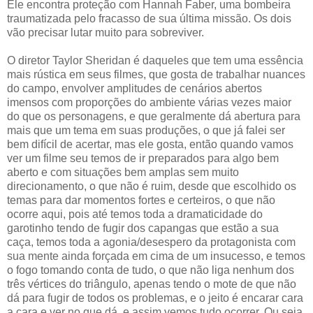
Ele encontra proteção com Hannah Faber, uma bombeira
traumatizada pelo fracasso de sua última missão. Os dois
vão precisar lutar muito para sobreviver.
O diretor Taylor Sheridan é daqueles que tem uma essência
mais rústica em seus filmes, que gosta de trabalhar nuances
do campo, envolver amplitudes de cenários abertos
imensos com proporções do ambiente várias vezes maior
do que os personagens, e que geralmente dá abertura para
mais que um tema em suas produções, o que já falei ser
bem difícil de acertar, mas ele gosta, então quando vamos
ver um filme seu temos de ir preparados para algo bem
aberto e com situações bem amplas sem muito
direcionamento, o que não é ruim, desde que escolhido os
temas para dar momentos fortes e certeiros, o que não
ocorre aqui, pois até temos toda a dramaticidade do
garotinho tendo de fugir dos capangas que estão a sua
caça, temos toda a agonia/desespero da protagonista com
sua mente ainda forçada em cima de um insucesso, e temos
o fogo tomando conta de tudo, o que não liga nenhum dos
três vértices do triângulo, apenas tendo o mote de que não
dá para fugir de todos os problemas, e o jeito é encarar cara
a cara e ver no que dá, e assim vemos tudo ocorrer. Ou seja,