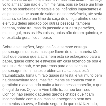
volto a frisar que não é um filme ruim, pois se fosse um filme
sobre os bombeiros florestais e os incêndios impactantes e
as pessoas que usam de saídas de sobrevivência, até seria
bacana, se fosse um filme de caça de um garotinho e como
ele fugiu deles ajudado por outras pessoas, também
bacana, sobre traumas do passado e suas superações,
muito legal, mas as três coisas juntas não deram química, e
o resultado geral ficou frouxo.
Sobre as atuações, Angelina Jolie sempre entrega
personagens densos, mas que fluem de uma maneira tão
fácil que parece que a atriz nem está se esforçando para o
papel, quase como se estivesse em casa fazendo de boa e
saiu sua Hannah, e se pararmos para analisar sua
personagem tem muitos problemas na cabeça, está
traumatizada, toma um raio quase na testa, e vai muito bem
na desenvoltura toda, mas facilmente se conecta com o
garotinho e acaba indo muito a fundo nessa conexão, o que
é legal de ver. O jovem Finn Little trabalhou bem seu
Connor, não sendo daqueles garotos chatos que ficam
incomodando com tudo, mas se entregando bem nos
momentos chaves, e fluindo seguro do que está fazendo,