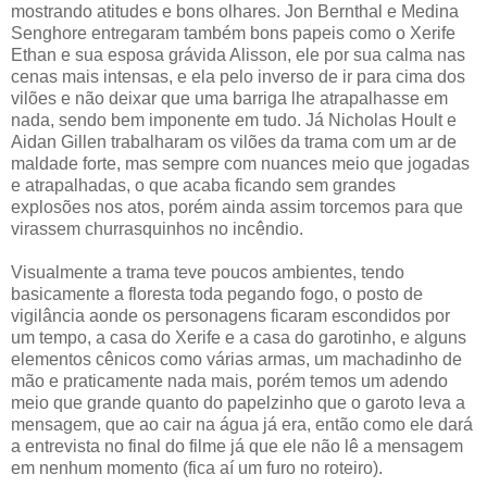
mostrando atitudes e bons olhares. Jon Bernthal e Medina
Senghore entregaram também bons papeis como o Xerife
Ethan e sua esposa grávida Alisson, ele por sua calma nas
cenas mais intensas, e ela pelo inverso de ir para cima dos
vilões e não deixar que uma barriga lhe atrapalhasse em
nada, sendo bem imponente em tudo. Já Nicholas Hoult e
Aidan Gillen trabalharam os vilões da trama com um ar de
maldade forte, mas sempre com nuances meio que jogadas
e atrapalhadas, o que acaba ficando sem grandes
explosões nos atos, porém ainda assim torcemos para que
virassem churrasquinhos no incêndio.
Visualmente a trama teve poucos ambientes, tendo
basicamente a floresta toda pegando fogo, o posto de
vigilância aonde os personagens ficaram escondidos por
um tempo, a casa do Xerife e a casa do garotinho, e alguns
elementos cênicos como várias armas, um machadinho de
mão e praticamente nada mais, porém temos um adendo
meio que grande quanto do papelzinho que o garoto leva a
mensagem, que ao cair na água já era, então como ele dará
a entrevista no final do filme já que ele não lê a mensagem
em nenhum momento (fica aí um furo no roteiro).