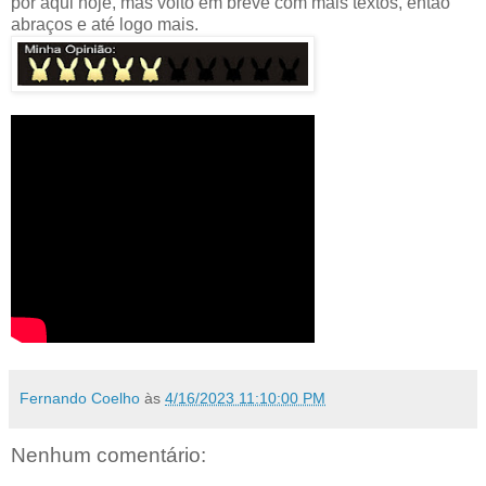
por aqui hoje, mas volto em breve com mais textos, então
abraços e até logo mais.
Fernando Coelho
às
4/16/2023 11:10:00 PM
Nenhum comentário: