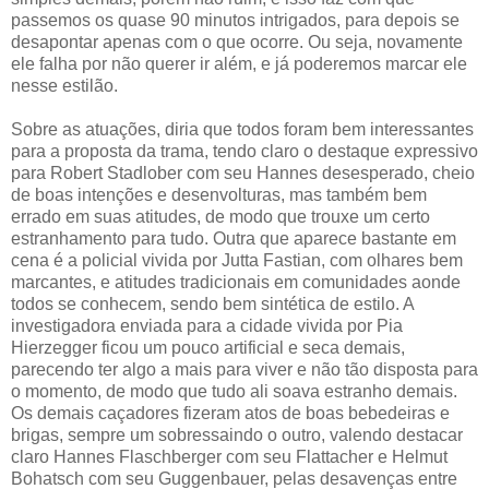
passemos os quase 90 minutos intrigados, para depois se
desapontar apenas com o que ocorre. Ou seja, novamente
ele falha por não querer ir além, e já poderemos marcar ele
nesse estilão.
Sobre as atuações, diria que todos foram bem interessantes
para a proposta da trama, tendo claro o destaque expressivo
para Robert Stadlober com seu Hannes desesperado, cheio
de boas intenções e desenvolturas, mas também bem
errado em suas atitudes, de modo que trouxe um certo
estranhamento para tudo. Outra que aparece bastante em
cena é a policial vivida por Jutta Fastian, com olhares bem
marcantes, e atitudes tradicionais em comunidades aonde
todos se conhecem, sendo bem sintética de estilo. A
investigadora enviada para a cidade vivida por Pia
Hierzegger ficou um pouco artificial e seca demais,
parecendo ter algo a mais para viver e não tão disposta para
o momento, de modo que tudo ali soava estranho demais.
Os demais caçadores fizeram atos de boas bebedeiras e
brigas, sempre um sobressaindo o outro, valendo destacar
claro Hannes Flaschberger com seu Flattacher e Helmut
Bohatsch com seu Guggenbauer, pelas desavenças entre