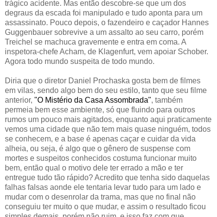
trágico acidente. Mas então descobre-se que um dos
degraus da escada foi manipulado e tudo aponta para um
assassinato. Pouco depois, o fazendeiro e caçador Hannes
Guggenbauer sobrevive a um assalto ao seu carro, porém
Treichel se machuca gravemente e entra em coma. A
inspetora-chefe Acham, de Klagenfurt, vem apoiar Schober.
Agora todo mundo suspeita de todo mundo.
Diria que o diretor Daniel Prochaska gosta bem de filmes
em vilas, sendo algo bem do seu estilo, tanto que seu filme
anterior,
"O Mistério da Casa Assombrada"
, também
permeia bem esse ambiente, só que fluindo para outros
rumos um pouco mais agitados, enquanto aqui praticamente
vemos uma cidade que não tem mais quase ninguém, todos
se conhecem, e a base é apenas caçar e cuidar da vida
alheia, ou seja, é algo que o gênero de suspense com
mortes e suspeitos conhecidos costuma funcionar muito
bem, então qual o motivo dele ter errado a mão e ter
entregue tudo tão rápido? Acredito que tenha sido daquelas
falhas falsas aonde ele tentaria levar tudo para um lado e
mudar com o desenrolar da trama, mas que no final não
conseguiu ter muito o que mudar, e assim o resultado ficou
simples demais, porém não ruim, e isso faz com que