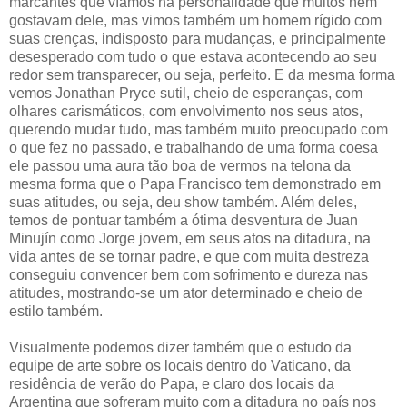
marcantes que víamos na personalidade que muitos nem
gostavam dele, mas vimos também um homem rígido com
suas crenças, indisposto para mudanças, e principalmente
desesperado com tudo o que estava acontecendo ao seu
redor sem transparecer, ou seja, perfeito. E da mesma forma
vemos Jonathan Pryce sutil, cheio de esperanças, com
olhares carismáticos, com envolvimento nos seus atos,
querendo mudar tudo, mas também muito preocupado com
o que fez no passado, e trabalhando de uma forma coesa
ele passou uma aura tão boa de vermos na telona da
mesma forma que o Papa Francisco tem demonstrado em
suas atitudes, ou seja, deu show também. Além deles,
temos de pontuar também a ótima desventura de Juan
Minujín como Jorge jovem, em seus atos na ditadura, na
vida antes de se tornar padre, e que com muita destreza
conseguiu convencer bem com sofrimento e dureza nas
atitudes, mostrando-se um ator determinado e cheio de
estilo também.
Visualmente podemos dizer também que o estudo da
equipe de arte sobre os locais dentro do Vaticano, da
residência de verão do Papa, e claro dos locais da
Argentina que sofreram muito com a ditadura no país nos