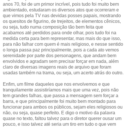
anos 70, foi de um primor incrível, pois tudo foi muito bem
ambientado, estudaram os diversos atos que ocorreram e
que vimos pela TV nas devidas posses papais, mostrando
os quesitos de figurino, de trejeitos, de elementos cênicos,
ou seja, tudo numa composição tão bem feita que
acabamos até perdidos para onde olhar, pois tudo foi na
medida certa para bem representar, mas mais do que isso,
para não falhar com quem é mais religioso, e nesse sentido
o longa passa paz principalmente, pois a cada ato vemos
serenidade por parte dos personagens, que andam bem
envolvidos e agradam sem precisar forçar em nada, além
claro de diversas imagens reais de arquivo que foram
usadas também na trama, ou seja, um acerto atrás do outro.
Enfim, um filme daqueles que nos envolvemos e que
tranquilamente assistiríamos mais que uma vez, pois não
tem grandes falhas, que passa a mensagem sem forçar a
barra, e que principalmente foi muito bem montado para
funcionar para ambos os públicos, sejam eles religiosos ou
não, ou seja, quase perfeito. E digo o motivo da palavra
quase no texto, faltou talvez para o diretor querer ousar um
pouco, e isso talvez até seria um tiro em tudo o que vem