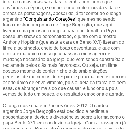
inteiro com as boas sacadas, relembrando tudo o que
ouvíamos na época, e conhecendo muito mais da vida de
ambos os personagens, apesar de já ter conferido o longa
argentino
"Conquistando Corações"
que mesmo sendo
fraco mostrou um pouco de Jorge Bergoglio, que aqui
tiveram uma precisão cirúrgica para que Jonathan Pryce
desse um show de personalidade, e junto com o mestre
Anthony Hopkins (que está a cara de Bento XVI) fizeram do
filme algo singelo, cheio de boas desventuras, e que com
um carisma único conseguiu passar a mensagem de
mudança necessária da Igreja, que vem sendo construída e
reclamada pelos clãs mais fervorosos. Ou seja, um filme
gostoso mesmo de conferir, cheio de ambientações
perfeitas, de momentos de respiro, e principalmente com um
acerto único de envolvimento, pois a ideia da trama era bem
essa, de abranger mais do que causar, e funcionou, pois
vemos de tudo um pouco, e o resultado emociona e agrada.
O longa nos situa em Buenos Aires, 2012. O cardeal
argentino Jorge Bergoglio está decidido a pedir sua
aposentadoria, devido a divergências sobre a forma como o
papa Bento XVI tem conduzido a Igreja. Com a passagem já
comprada para Roma, ele é surpreendido com o convite do