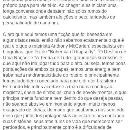
próprio papa para visitá-lo. Ao chegar, eles iniciam uma
longa conversa onde debatem não só os rumos do
catolicismo, mas também afeições e peculiaridades da
personalidade de cada um.
Claro que aqui temos uma ficção que foi baseada em
alguns fatos reais, então não sabemos exatamente o que é
real e o que o roteirista Anthony McCarten, especialista em
biografias, que fez de "Bohemian Rhapsody", "O Destino de
Uma Nação" e "A Teoria de Tudo" grandiosos sucessos, e
que aqui não iria jogar tudo para o alto, ou seja, temos boas
pontuações de ambos os papas, temos uma energia bem
trabalhada na dramaticidade do roteiro, e principalmente
temos tudo bem conectado para que o diretor brasileiro
Fernando Meirelles acertasse a mão numa condução
magistral, cheia de símbolos, cheia de envolvimentos, e que
principalmente funciona bem dentro do que deseja passar,
não soando abusivo em momento algum, muito menos
exagerado de ideias, de modo que acabamos nos sentindo
meio que junto dos protagonistas ao estarem nos contando
suas histórias, seus atos ruins de vida que mereceram ser
perdoados, e principalmente como é a dificuldade de