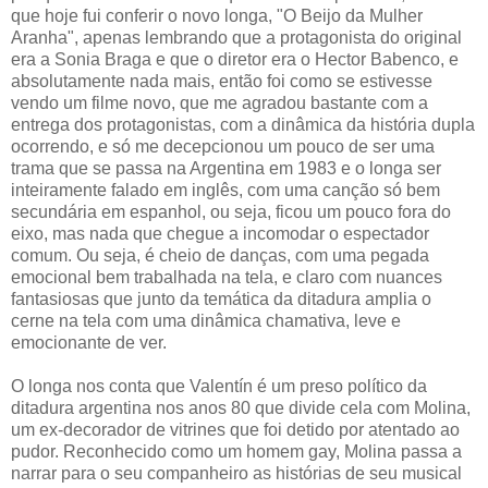
que hoje fui conferir o novo longa, "O Beijo da Mulher
Aranha", apenas lembrando que a protagonista do original
era a Sonia Braga e que o diretor era o Hector Babenco, e
absolutamente nada mais, então foi como se estivesse
vendo um filme novo, que me agradou bastante com a
entrega dos protagonistas, com a dinâmica da história dupla
ocorrendo, e só me decepcionou um pouco de ser uma
trama que se passa na Argentina em 1983 e o longa ser
inteiramente falado em inglês, com uma canção só bem
secundária em espanhol, ou seja, ficou um pouco fora do
eixo, mas nada que chegue a incomodar o espectador
comum. Ou seja, é cheio de danças, com uma pegada
emocional bem trabalhada na tela, e claro com nuances
fantasiosas que junto da temática da ditadura amplia o
cerne na tela com uma dinâmica chamativa, leve e
emocionante de ver.
O longa nos conta que Valentín é um preso político da
ditadura argentina nos anos 80 que divide cela com Molina,
um ex-decorador de vitrines que foi detido por atentado ao
pudor. Reconhecido como um homem gay, Molina passa a
narrar para o seu companheiro as histórias de seu musical