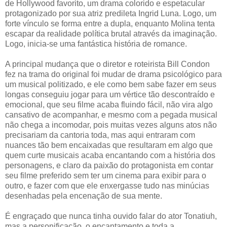
de Hollywood favorito, um drama colorido e espetacular
protagonizado por sua atriz predileta Ingrid Luna. Logo, um
forte vínculo se forma entre a dupla, enquanto Molina tenta
escapar da realidade política brutal através da imaginação.
Logo, inicia-se uma fantástica história de romance.
A principal mudança que o diretor e roteirista Bill Condon
fez na trama do original foi mudar de drama psicológico para
um musical politizado, e ele como bem sabe fazer em seus
longas conseguiu jogar para um vértice tão descontraído e
emocional, que seu filme acaba fluindo fácil, não vira algo
cansativo de acompanhar, e mesmo com a pegada musical
não chega a incomodar, pois muitas vezes alguns atos não
precisariam da cantoria toda, mas aqui entraram com
nuances tão bem encaixadas que resultaram em algo que
quem curte musicais acaba encantando com a história dos
personagens, e claro da paixão do protagonista em contar
seu filme preferido sem ter um cinema para exibir para o
outro, e fazer com que ele enxergasse tudo nas minúcias
desenhadas pela encenação de sua mente.
É engraçado que nunca tinha ouvido falar do ator Tonatiuh,
mas a personificação, o encantamento e toda a