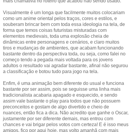
mais chamativa no roteiro que acabou não sendo usado.
Visualmente é um longa que facilmente muitos colocariam
como um anime oriental pelos traços, cores e estilos, e
souberam brincar bem com toda essa ideologia na tela, de
forma que temos coisas futuristas misturadas com
elementos medievais, toda uma explosão cheia de
dinâmicas entre personagens e cenários, e claro muitos
tiros e mudanças de ambientes, que acabam funcionando
bastante dentro da perspectiva toda, ou seja, como falei no
começo tendo a pegada mais voltada para os jovens
adultos o resultado vai agradar bastante, afinal não segurou
a classificação e botou tudo para jogo na tela.
Enfim, é uma animação bem diferente do usual e funciona
bastante por ser assim, pois se seguisse uma linha mais
tradicionalista acabaria apagado e esquecido, e sendo
assim vale bastante o play para todos que não possuem
preconceitos e gostam de algo divertido e cheio de
nuances, então fica a dica. Não acredito que ganhe o Oscar,
justamente por ser diferente demais, mas entrou com
chances e vai brigar pelos votos com certeza! E é isso meus
amigos, fico por aqui hoje, mas volto amanhã com mais