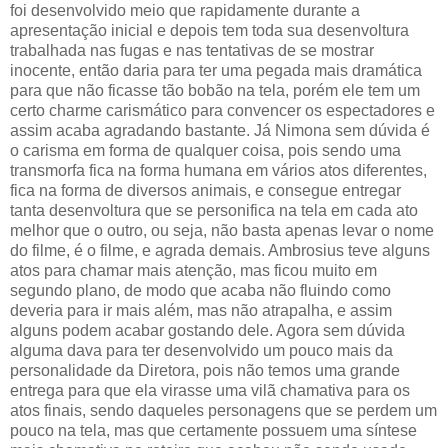
foi desenvolvido meio que rapidamente durante a
apresentação inicial e depois tem toda sua desenvoltura
trabalhada nas fugas e nas tentativas de se mostrar
inocente, então daria para ter uma pegada mais dramática
para que não ficasse tão bobão na tela, porém ele tem um
certo charme carismático para convencer os espectadores e
assim acaba agradando bastante. Já Nimona sem dúvida é
o carisma em forma de qualquer coisa, pois sendo uma
transmorfa fica na forma humana em vários atos diferentes,
fica na forma de diversos animais, e consegue entregar
tanta desenvoltura que se personifica na tela em cada ato
melhor que o outro, ou seja, não basta apenas levar o nome
do filme, é o filme, e agrada demais. Ambrosius teve alguns
atos para chamar mais atenção, mas ficou muito em
segundo plano, de modo que acaba não fluindo como
deveria para ir mais além, mas não atrapalha, e assim
alguns podem acabar gostando dele. Agora sem dúvida
alguma dava para ter desenvolvido um pouco mais da
personalidade da Diretora, pois não temos uma grande
entrega para que ela virasse uma vilã chamativa para os
atos finais, sendo daqueles personagens que se perdem um
pouco na tela, mas que certamente possuem uma síntese