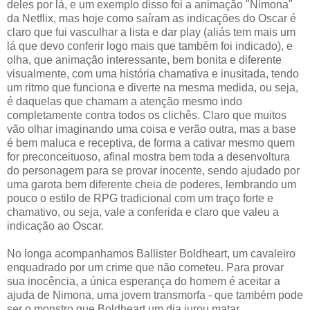
deles por lá, e um exemplo disso foi a animação "Nimona"
da Netflix, mas hoje como saíram as indicações do Oscar é
claro que fui vasculhar a lista e dar play (aliás tem mais um
lá que devo conferir logo mais que também foi indicado), e
olha, que animação interessante, bem bonita e diferente
visualmente, com uma história chamativa e inusitada, tendo
um ritmo que funciona e diverte na mesma medida, ou seja,
é daquelas que chamam a atenção mesmo indo
completamente contra todos os clichês. Claro que muitos
vão olhar imaginando uma coisa e verão outra, mas a base
é bem maluca e receptiva, de forma a cativar mesmo quem
for preconceituoso, afinal mostra bem toda a desenvoltura
do personagem para se provar inocente, sendo ajudado por
uma garota bem diferente cheia de poderes, lembrando um
pouco o estilo de RPG tradicional com um traço forte e
chamativo, ou seja, vale a conferida e claro que valeu a
indicação ao Oscar.
No longa acompanhamos Ballister Boldheart, um cavaleiro
enquadrado por um crime que não cometeu. Para provar
sua inocência, a única esperança do homem é aceitar a
ajuda de Nimona, uma jovem transmorfa - que também pode
ser o monstro que Boldheart um dia jurou matar.