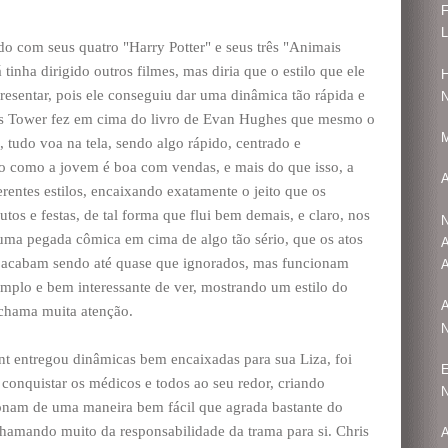
F
L
do com seus quatro "Harry Potter" e seus três "Animais
tinha dirigido outros filmes, mas diria que o estilo que ele
H
presentar, pois ele conseguiu dar uma dinâmica tão rápida e
N
lls Tower fez em cima do livro de Evan Hughes que mesmo o
M
 tudo voa na tela, sendo algo rápido, centrado e
 como a jovem é boa com vendas, e mais do que isso, a
A
rentes estilos, encaixando exatamente o jeito que os
os e festas, de tal forma que flui bem demais, e claro, nos
N
ma pegada cômica em cima de algo tão sério, que os atos
A
 acabam sendo até quase que ignorados, mas funcionam
A
amplo e bem interessante de ver, mostrando um estilo do
A
 chama muita atenção.
N
nt entregou dinâmicas bem encaixadas para sua Liza, foi
E
 conquistar os médicos e todos ao seu redor, criando
N
onam de uma maneira bem fácil que agrada bastante do
hamando muito da responsabilidade da trama para si. Chris
A