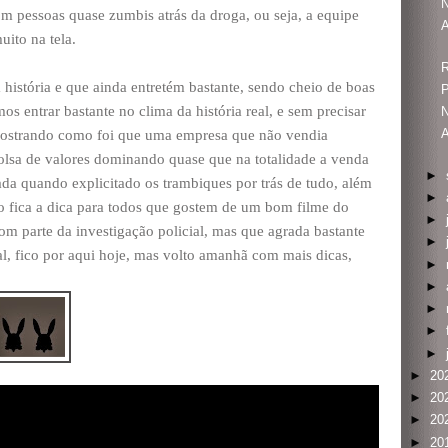
N
m pessoas quase zumbis atrás da droga, ou seja, a equipe
A
ito na tela.
R
 história e que ainda entretém bastante, sendo cheio de boas
P
s entrar bastante no clima da história real, e sem precisar
N
A
u mostrando como foi que uma empresa que não vendia
olsa de valores dominando quase que na totalidade a venda
►
da quando explicitado os trambiques por trás de tudo, além
►
ão fica a dica para todos que gostem de um bom filme do
►
com parte da investigação policial, mas que agrada bastante
►
al, fico por aqui hoje, mas volto amanhã com mais dicas,
►
►
►
►
►
►
20
►
20
►
20
►
20