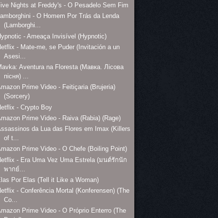
ive Nights at Freddy's - O Pesadelo Sem Fim
amborghini - O Homem Por Trás da Lenda
(Lamborghi...
ypnotic - Ameaça Invisível (Hypnotic)
etflix - Mate-me, se Puder (Invitación a un
Asesi...
avka: Aventura na Floresta (Мавка. Лісова
пісня) ...
mazon Prime Video - Feitiçaria (Brujeria)
(Sorcery)
etflix - Crypto Boy
mazon Prime Video - Raiva (Rabia) (Rage)
ssassinos da Lua das Flores em Imax (Killers
of t...
mazon Prime Video - O Chefe (Boiling Point)
etflix - Era Uma Vez Uma Estrela (มนต์รักนัก
พากย์...
las Por Elas (Tell it Like a Woman)
etflix - Conferência Mortal (Konferensen) (The
Co...
mazon Prime Video - O Próprio Enterro (The