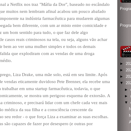
final a Netflix nos traz "Máfia da Dor", baseado no escândalo
Progr
e que muitos nem lembram afinal acabou um pouco abafado
 imponente na indústria farmacêutica para mudarem algumas
pegada bem diferente, com um ar misto entre comicidade e
Progr
z um bom sentido para tudo, o que faz dele algo
e casos reais criminosos na tela, ou seja, alguns vão achar
tir bem ao ver uma mulher simples e todos os demais
 falida que explodiram com as vendas de uma droga
emédio.
►
20
►
20
prego, Liza Drake, uma mãe solo, está em seu limite. Após
►
20
de vendas eticamente duvidoso Pete Brenner, ela recebe uma
▼
20
 trabalhar em uma startup farmacêutica, todavia, o que
►
onomicamente, se mostra um perigoso esquema de extorsão. A
►
 criminoso, e precisará lidar com um chefe cada vez mais
▼
N
o médica da sua filha e a consciência crescente da
N
o seu redor - o que força Liza a examinar as suas escolhas.
 são capazes de fazer por desespero (e outras por