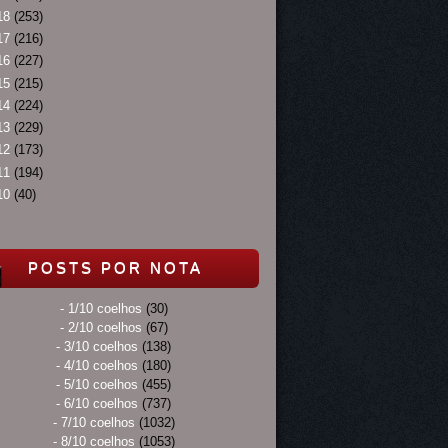
18
(253)
17
(216)
16
(227)
15
(215)
14
(224)
13
(229)
12
(173)
11
(194)
10
(40)
POSTS POR NOTA
- 1/10 coelhos
(30)
- 2/10 coelhos
(67)
- 3/10 coelhos
(138)
- 4/10 coelhos
(180)
- 5/10 coelhos
(455)
- 6/10 coelhos
(737)
- 7/10 coelhos
(1032)
- 8/10 coelhos
(1053)