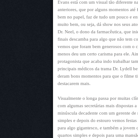
Evans está com um visual tão diferente n
anteriores, que por alguns momentos até f
bem no papel, faz de tudo um pouco e env
muito bem, ou seja, dá show nos seus at
Dr. Neel, o dono da farmacêutica, que ini
finais descamba para algo que não tem co
vemos que foram bem generosos com o car
menos deu um certo carisma para ele. Ai
protagonista que acaba indo trabalhar t
principais médicos da trama Dr. Lydell b
deram bons momentos para que o filme ti
destacarem mais.
Visualmente o longa passa por muitas clí
com algumas secretárias mais dispostas a
minúscula decadente com um gerente de 
simples e depois do estouro vemos festas 
para algo gigantesco, e também a jovem 
quartos simples e depois para uma mans