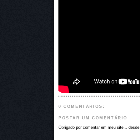
0 COMENTÁRIOS:
POSTAR UM COMENTÁRIO
Obrigado por comentar em meu site... desde j