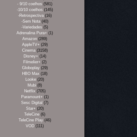
- 9/10 coelhos
(581)
-10/10 coelhos
(145)
-Retrospectiva
(16)
-Sem Nota
(40)
-Variedades
(5)
Adrenalina Pura+
(1)
Amazon
(289)
AppleTV+
(29)
Cinema
(3158)
Disney+
(14)
Filmelier+
(2)
Globoplay
(29)
HBO Max
(18)
Looke
(20)
Mubi
(8)
Netflix
(705)
Paramount+
(1)
Sesc Digital
(7)
Star+
(20)
TeleCine
(6)
TeleCine Play
(46)
VOD
(111)