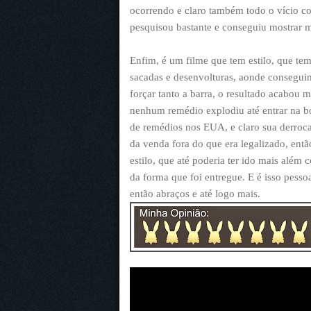
ocorrendo e claro também todo o vício co
pesquisou bastante e conseguiu mostrar mu
Enfim, é um filme que tem estilo, que tem
sacadas e desenvolturas, aonde conseguimo
forçar tanto a barra, o resultado acabo
nenhum remédio explodiu até entrar na b
de remédios nos EUA, e claro sua derroca
da venda fora do que era legalizado, ent
estilo, que até poderia ter ido mais além 
da forma que foi entregue. E é isso pesso
então abraços e até logo mais.