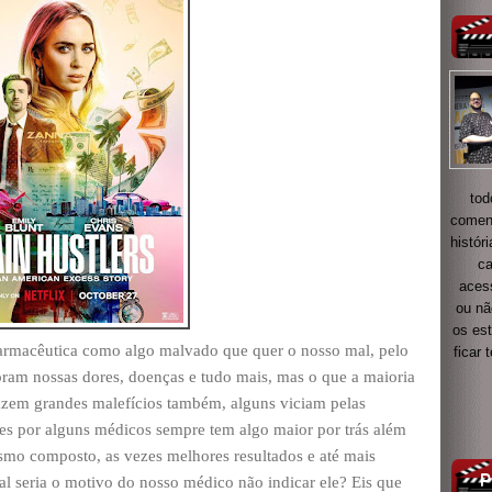
tod
coment
histór
ca
acess
ou nã
os es
farmacêutica como algo malvado que quer o nosso mal, pelo
ficar
ram nossas dores, doenças e tudo mais, mas o que a maioria
azem grandes malefícios também, alguns viciam pelas
les por alguns médicos sempre tem algo maior por trás além
smo composto, as vezes melhores resultados e até mais
l seria o motivo do nosso médico não indicar ele? Eis que