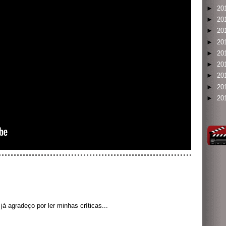
►
20
►
20
►
20
►
20
►
20
►
20
►
20
►
20
►
20
á agradeço por ler minhas críticas...