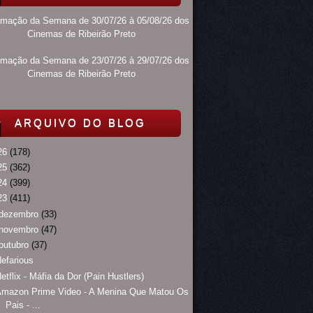
amação da Semana de 30/07/26 à 05/08/26 dos
Cinemas de Ribeirão Preto
amação da Semana de 23/07/26 à 29/07/26 dos
Cinemas de Ribeirão Preto
ARQUIVO DO BLOG
26
(178)
25
(362)
24
(399)
23
(411)
dezembro
(33)
novembro
(47)
outubro
(37)
efarious
etflix - Máfia da Dor (Pain Hustlers)
Amazon Prime Video - A Menina Que Matou Os
Pais - ...