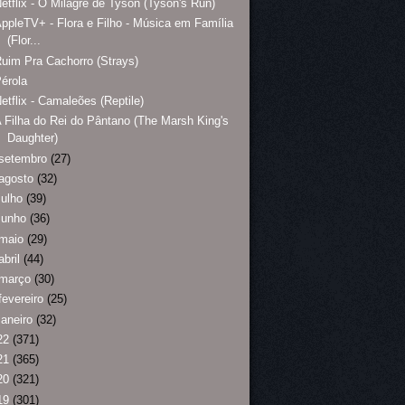
etflix - O Milagre de Tyson (Tyson's Run)
ppleTV+ - Flora e Filho - Música em Família
(Flor...
uim Pra Cachorro (Strays)
érola
etflix - Camaleões (Reptile)
 Filha do Rei do Pântano (The Marsh King's
Daughter)
setembro
(27)
agosto
(32)
julho
(39)
junho
(36)
maio
(29)
abril
(44)
março
(30)
fevereiro
(25)
janeiro
(32)
22
(371)
21
(365)
20
(321)
19
(301)