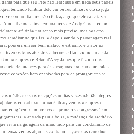
a trama para que seu Pete não lembrasse em nada seus papeis
iquei tentando lembrar dele em outros filmes, e ele se joga
U
olve com muita precisão cênica, algo que ele sabe fazer
A
os. Ainda tivemos atos bem malucos de Andy Garcia como
cialmente até tinha um senso mais preciso, mas nos atos
T
mo acreditar no que faz, e depois vendo o personagem real
a, pois era um ser bem maluco e estranho, e o ator ao
O
nda tivemos bons atos de Catherine O'Hara como a mãe da
ambém na empresa e Brian d'Arcy James que fez um dos
N
em cheio de nuances para destacar, mas praticamente todos
N
vesse conexões bem encaixadas para os protagonistas se
A
nicas médicas e suas recepções muitas vezes não tão alegres
N
 ajudar as consultoras farmacêuticas, vemos a empresa
O
marketing bem ruim, vemos os primeiros congressos bem
P
gigantescas, a entrada para a bolsa, a mudança do escritório
que vivia na garagem da irmã, indo para um condominio de
ão imensa, vemos algumas contraindicações dos remédios