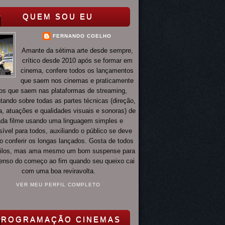
QUEM SOU EU
FERNANDO COELHO
Amante da sétima arte desde sempre,
crítico desde 2010 após se formar em
cinema, confere todos os lançamentos
que saem nos cinemas e praticamente
os que saem nas plataformas de streaming,
ando sobre todas as partes técnicas (direção,
ia, atuações e qualidades visuais e sonoras) de
da filme usando uma linguagem simples e
ível para todos, auxiliando o público se deve
o conferir os longas lançados. Gosta de todos
tilos, mas ama mesmo um bom suspense para
 tenso do começo ao fim quando seu queixo cai
com uma boa reviravolta.
VER MEU PERFIL COMPLETO
PROGRAMAÇÃO CINEMAS