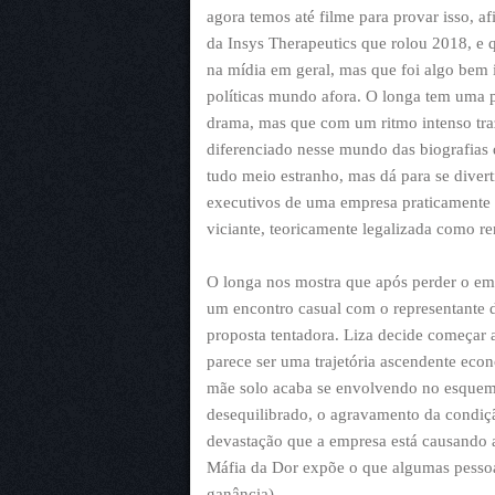
agora temos até filme para provar isso, a
da Insys Therapeutics que rolou 2018, 
na mídia em geral, mas que foi algo bem
políticas mundo afora. O longa tem uma 
drama, mas que com um ritmo intenso tra
diferenciado nesse mundo das biografias d
tudo meio estranho, mas dá para se diver
executivos de uma empresa praticamente
viciante, teoricamente legalizada como r
O longa nos mostra que após perder o em
um encontro casual com o representante 
proposta tentadora. Liza decide começar a
parece ser uma trajetória ascendente ec
mãe solo acaba se envolvendo no esquema
desequilibrado, o agravamento da condiçã
devastação que a empresa está causando a
Máfia da Dor expõe o que algumas pessoas
ganância).