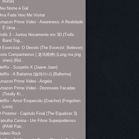
Burial)
Meu Nome é Gal
ma Fada Veio Me Visitar
mazon Prime Video - Awareness: A Realidade
É Uma ...
rolls 3 - Juntos Novamente em 3D (Trolls
Band Tog...
 Exorcista: O Devoto (The Exorcist: Believer)
Bons Companheiros ( 龙马精神) (Long ma jing
shen) (Rid...
etflix - Suspeito X (Jaane Jaan)
etflix - A Bailarina (발레리나) (Ballerina)
mazon Prime Video - Angela
Amazon Prime Video - Dezesseis Facadas
(Totally Ki...
etflix - Amor Esquecido (Znachor) (Forgotten
Love)
 Protetor - Capítulo Final (The Equalizer 3)
atrulha Canina - Um Filme Superpoderoso
(PAW Patr...
Rodeio Rock