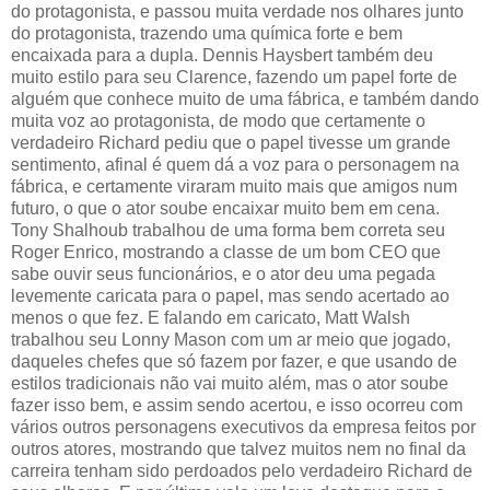
do protagonista, e passou muita verdade nos olhares junto
do protagonista, trazendo uma química forte e bem
encaixada para a dupla. Dennis Haysbert também deu
muito estilo para seu Clarence, fazendo um papel forte de
alguém que conhece muito de uma fábrica, e também dando
muita voz ao protagonista, de modo que certamente o
verdadeiro Richard pediu que o papel tivesse um grande
sentimento, afinal é quem dá a voz para o personagem na
fábrica, e certamente viraram muito mais que amigos num
futuro, o que o ator soube encaixar muito bem em cena.
Tony Shalhoub trabalhou de uma forma bem correta seu
Roger Enrico, mostrando a classe de um bom CEO que
sabe ouvir seus funcionários, e o ator deu uma pegada
levemente caricata para o papel, mas sendo acertado ao
menos o que fez. E falando em caricato, Matt Walsh
trabalhou seu Lonny Mason com um ar meio que jogado,
daqueles chefes que só fazem por fazer, e que usando de
estilos tradicionais não vai muito além, mas o ator soube
fazer isso bem, e assim sendo acertou, e isso ocorreu com
vários outros personagens executivos da empresa feitos por
outros atores, mostrando que talvez muitos nem no final da
carreira tenham sido perdoados pelo verdadeiro Richard de