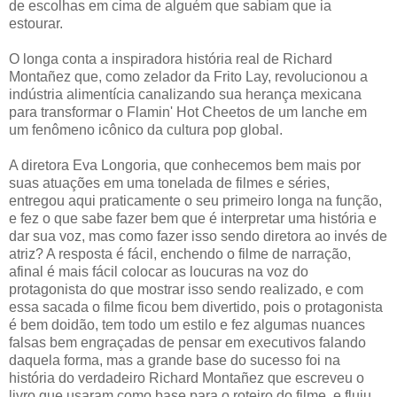
de escolhas em cima de alguém que sabiam que ia
estourar.
O longa conta a inspiradora história real de Richard
Montañez que, como zelador da Frito Lay, revolucionou a
indústria alimentícia canalizando sua herança mexicana
para transformar o Flamin' Hot Cheetos de um lanche em
um fenômeno icônico da cultura pop global.
A diretora Eva Longoria, que conhecemos bem mais por
suas atuações em uma tonelada de filmes e séries,
entregou aqui praticamente o seu primeiro longa na função,
e fez o que sabe fazer bem que é interpretar uma história e
dar sua voz, mas como fazer isso sendo diretora ao invés de
atriz? A resposta é fácil, enchendo o filme de narração,
afinal é mais fácil colocar as loucuras na voz do
protagonista do que mostrar isso sendo realizado, e com
essa sacada o filme ficou bem divertido, pois o protagonista
é bem doidão, tem todo um estilo e fez algumas nuances
falsas bem engraçadas de pensar em executivos falando
daquela forma, mas a grande base do sucesso foi na
história do verdadeiro Richard Montañez que escreveu o
livro que usaram como base para o roteiro do filme, e fluiu