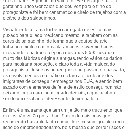
seus olhares. E por último vale um leve destaque para o
garotinho Brice Gonzalez que deu voz para o filho do
protagonista e foi bem carismático e cheio de trejeitos com a
picância dos salgadinhos.
Visualmente a trama foi bem carregada de estilo mais
puxado para o lado mexicano mesmo, e também com as
cores do salgadinho, de forma que a equipe de arte
trabalhou muito com tons alaranjados e avermelhados,
mostrando o padrão da época dos anos 80/90, usando
muito das fábricas originais antigas, tendo vários cuidados
para mostrar a produção, e claro toda a vida maluca do
protagonista, desde os perrengues que passou no passado,
os envolvimentos com tráfico e claro a dificuldade dos
imigrantes de conseguir empregos nos EUA, e sendo bem
sacado com elementos de fé, e de estilo conseguiram não
deixar o longa caro, nem jogado demais, o que acabou
sendo um resultado interessante de ver na tela.
Enfim, é uma trama que tem um jeitão meio truculento, que
muitos não verão por achar cômico demais, mas que
recomendo bastante tanto como filme mesmo, quanto como
lição de empreendedorismo, pois mostra que correr riscos e