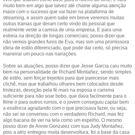
muito bem em algo que talvez até chame alguma atenção
maior com o sucesso que vai fazer na plataforma de
streaming, e assim quem sabe em breve veremos muitas
outras tramas que deram certo vindo do pessoal que
realmente veste a camisa de uma empresa. E para uma
estreia na direção de longas comerciais, posso dizer que
não vemos grandes furos de Eva, mas sim uma promissora
ideia de estilo diferenciado, que pode dar certo, só precisa
maneirar um pouco nas narrações.
Sobre as atuações, posso dizer que Jesse Garcia caiu muito
bem na personalidade de Richard Montañez, sendo simples
de estilo, sem forçar trejeitos para que parecesse mais
clichê, mas que trabalhou olhares bem colocados desde
tristezas, devoção pela fé mais na esposa e carisma
suficiente para não soar bobo, que dava facilmente para o
filme ir para outros rumos, e o jovem conseguiu captar bem
a essência agradando com o que precisava fazer, ou seja,
não sei se conversou com o verdadeiro Richard, mas fez
algo bacana de ver na tela como um espelho. O mesmo
posso dizer de Annie Gonzalez com sua Judy Montañez,
pois a atriz entregou muita desenvoltura, foi a base da casa