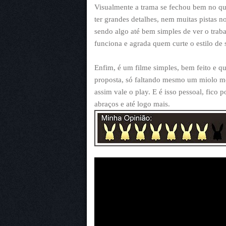
Visualmente a trama se fechou bem no qua
ter grandes detalhes, nem muitas pistas n
sendo algo até bem simples de ver o traba
funciona e agrada quem curte o estilo de 
Enfim, é um filme simples, bem feito e qu
proposta, só faltando mesmo um miolo m
assim vale o play. E é isso pessoal, fico
abraços e até logo mais.