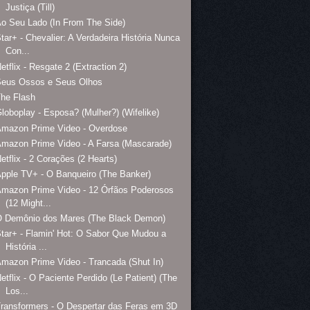
Justiça (Till)
o Seu Lado (In From The Side)
tar+ - Chevalier: A Verdadeira História Nunca
Con...
etflix - Resgate 2 (Extraction 2)
Seus Ossos e Seus Olhos
he Flash
loboplay - Esposa? (Mulher?) (Wifelike)
Amazon Prime Video - Overdose
mazon Prime Video - A Farsa (Mascarade)
etflix - 2 Corações (2 Hearts)
pple TV+ - O Banqueiro (The Banker)
mazon Prime Video - 12 Órfãos Poderosos
(12 Might...
O Demônio dos Mares (The Black Demon)
tar+ - Flamin' Hot: O Sabor Que Mudou a
História ...
mazon Prime Video - Trancada (Shut In)
etflix - O Paciente Perdido (Le Patient) (The
Los...
ransformers - O Despertar das Feras em 3D