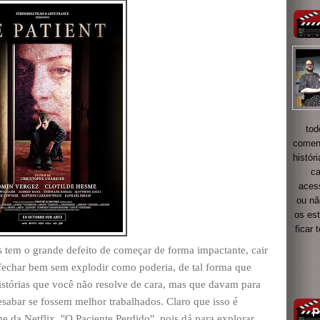
tod
coment
histór
ca
acess
ou nã
os es
ficar
 tem o grande defeito de começar de forma impactante, cair
fechar bem sem explodir como poderia, de tal forma que
stórias que você não resolve de cara, mas que davam para
esabar se fossem melhor trabalhados. Claro que isso é
 da Netflix, "O Paciente Perdido", pois dá para explorar