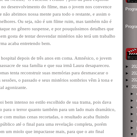
 no desenvolvimento do filme, mas o jovem nos convence
Progr
e não abrimos nossa mente para todo o restante, e assim o
melhores. Ou seja, não é um filme ruim, mas também não é
Progr
taque no gênero suspense, e por pouquíssimos detalhes que
m gosta de tentar desvendar mistérios não terá um trabalho
forma acaba entretendo bem.
hospital depois de três anos em coma. Amnésico, o jovem
assacre de sua família e que sua irmã Laura desapareceu.
►
20
omas tenta reconstruir suas memórias para desmascarar o
►
20
 sessões, o passado e seus mistérios sombrios vêm à tona e
►
20
▼
20
l agonizante.
►
►
 foi bem intenso no estilo escolhido de sua trama, pois dava
►
o para o terror quanto também para um lado mais dramático,
►
e com muitas cenas recortadas, o resultado acaba fluindo
►
público até o final para uma revelação completa, porém
►
om um miolo que impactasse mais, para que o ato final
▼