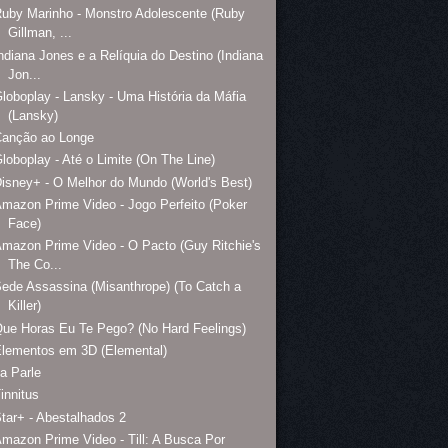
uby Marinho - Monstro Adolescente (Ruby
Gillman, ...
ndiana Jones e a Relíquia do Destino (Indiana
Jon...
loboplay - Lansky - Uma História da Máfia
(Lansky)
Canção ao Longe
loboplay - Até o Limite (On The Line)
isney+ - O Melhor do Mundo (World's Best)
mazon Prime Video - Jogo Perfeito (Poker
Face)
mazon Prime Video - O Pacto (Guy Ritchie's
The Co...
ede Assassina (Misanthrope) (To Catch a
Killer)
ue Horas Eu Te Pego? (No Hard Feelings)
lementos em 3D (Elemental)
a Parle
innitus
tar+ - Abestalhados 2
mazon Prime Video - Till: A Busca Por