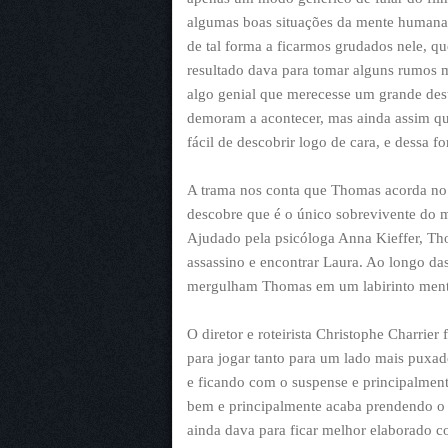
algumas boas situações da mente humana
de tal forma a ficarmos grudados nele, qu
resultado dava para tomar alguns rumos 
algo genial que merecesse um grande des
demoram a acontecer, mas ainda assim que
fácil de descobrir logo de cara, e dessa 
A trama nos conta que Thomas acorda no 
descobre que é o único sobrevivente do m
Ajudado pela psicóloga Anna Kieffer, Th
assassino e encontrar Laura. Ao longo das
mergulham Thomas em um labirinto menta
O diretor e roteirista Christophe Charrier
para jogar tanto para um lado mais puxad
e ficando com o suspense e principalment
bem e principalmente acaba prendendo o 
ainda dava para ficar melhor elaborado c