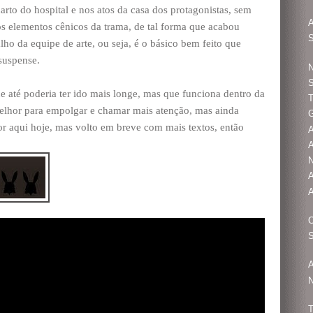
rto do hospital e nos atos da casa dos protagonistas, sem
A
os elementos cênicos da trama, de tal forma que acabou
S
lho da equipe de arte, ou seja, é o básico bem feito que
suspense.
N
e até poderia ter ido mais longe, mas que funciona dentro da
T
elhor para empolgar e chamar mais atenção, mas ainda
G
 por aqui hoje, mas volto em breve com mais textos, então
A
N
A
A
S
A
N
T