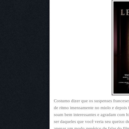
Costumo dizer que os suspenses franceses
de ritmo imensamente no miolo e depois 
soam bem interessantes e agradam com hi
ser daqueles que você veria seu queixo d
apenas um modo genérico de falar do filme