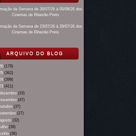
amação da Semana de 30/07/26 à 05/08/26 dos
Cinemas de Ribeirão Preto
amação da Semana de 23/07/26 à 29/07/26 dos
Cinemas de Ribeirão Preto
ARQUIVO DO BLOG
26
(178)
25
(362)
24
(399)
23
(411)
dezembro
(33)
novembro
(47)
outubro
(37)
setembro
(27)
agosto
(32)
julho
(39)
junho
(36)