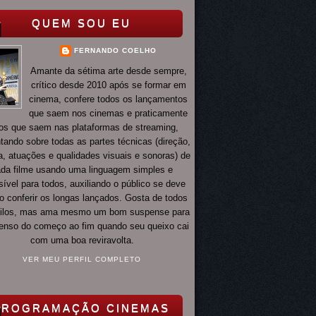
QUEM SOU EU
FERNANDO COELHO
Amante da sétima arte desde sempre,
crítico desde 2010 após se formar em
cinema, confere todos os lançamentos
que saem nos cinemas e praticamente
os que saem nas plataformas de streaming,
ando sobre todas as partes técnicas (direção,
ia, atuações e qualidades visuais e sonoras) de
da filme usando uma linguagem simples e
ível para todos, auxiliando o público se deve
o conferir os longas lançados. Gosta de todos
tilos, mas ama mesmo um bom suspense para
 tenso do começo ao fim quando seu queixo cai
com uma boa reviravolta.
VER MEU PERFIL COMPLETO
PROGRAMAÇÃO CINEMAS