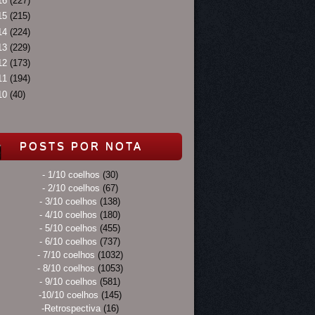
16
(227)
15
(215)
14
(224)
13
(229)
12
(173)
11
(194)
10
(40)
POSTS POR NOTA
- 1/10 coelhos
(30)
- 2/10 coelhos
(67)
- 3/10 coelhos
(138)
- 4/10 coelhos
(180)
- 5/10 coelhos
(455)
- 6/10 coelhos
(737)
- 7/10 coelhos
(1032)
- 8/10 coelhos
(1053)
- 9/10 coelhos
(581)
-10/10 coelhos
(145)
-Retrospectiva
(16)