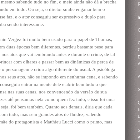
al mesmo sabendo tudo no fim, o meio ainda não dá a brecha
R
ando em tudo. Ou seja, o diretor soube enganar bem o
se faz, e o ator conseguiu ser expressivo e duplo para
I
aba sendo interessante.
G
omin Vergez foi muito bem usado para o papel de Thomas,
em duas épocas bem diferentes, perdeu bastante peso para
G
 nos atos que vai lembrando antes e durante o crime, de tal
D
rincar com olhares e passar bem as dinâmicas de perca de
A
o personagem e criou algo diferente do usual. A psicóloga
a nos seus atos, não se impondo em nenhuma cena, e sabendo
A
 conseguiu entrar na mente dele e abrir bem tudo o que
S
ensa nas suas cenas, nos convencendo da versão de sua
zes até pensamos nela como quem fez tudo, e isso foi uma
Q
u seja, foi bem também. Quanto aos demais, diria que cada
E
om tudo, mas sem grandes atos de fluidez, valendo
L
ãe do protagonista e Matthieu Lucci como o primo, mas
T
S
A