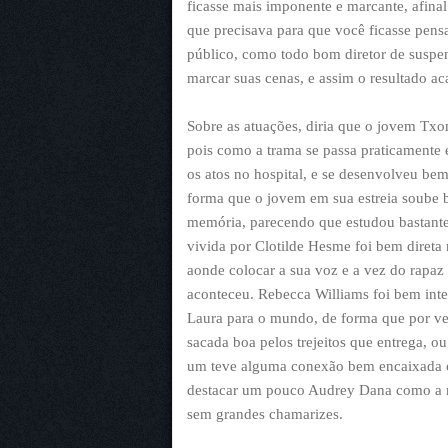
ficasse mais imponente e marcante, afin
que precisava para que você ficasse pens
público, como todo bom diretor de suspen
marcar suas cenas, e assim o resultado ac
Sobre as atuações, diria que o jovem Tx
pois como a trama se passa praticamente 
os atos no hospital, e se desenvolveu bem
forma que o jovem em sua estreia soube b
memória, parecendo que estudou bastante 
vivida por Clotilde Hesme foi bem diret
aonde colocar a sua voz e a vez do rapaz
aconteceu. Rebecca Williams foi bem int
Laura para o mundo, de forma que por ve
sacada boa pelos trejeitos que entrega, o
um teve alguma conexão bem encaixada c
destacar um pouco Audrey Dana como a m
sem grandes chamarizes.