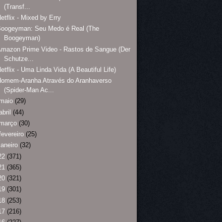
(Transf...
etflix - Mixed by Erry
Boogeyman: Seu Medo é Real (The
Boogeyman)
mazon Prime Video - Rastos de Sangue (Der
Schutze...
etflix - Uma Linda Vida (A Beautiful Life)
Homem-Aranha Através do Aranhaverso
(Spider-Man Ac...
maio
(29)
abril
(44)
março
(30)
fevereiro
(25)
janeiro
(32)
22
(371)
21
(365)
20
(321)
19
(301)
18
(253)
17
(216)