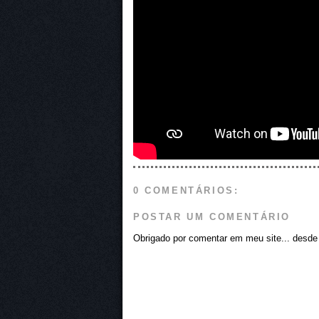
0 COMENTÁRIOS:
POSTAR UM COMENTÁRIO
Obrigado por comentar em meu site... desde j