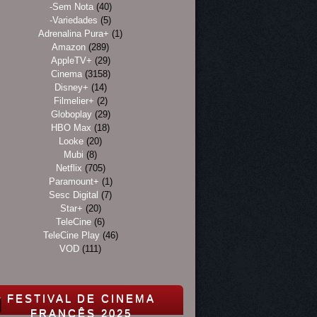
-Sem Nota
(40)
-Variedades
(5)
Adrenalina Pura+
(1)
Amazon
(289)
AppleTV+
(29)
Cinema
(3158)
Disney+
(14)
Filmelier+
(2)
Globoplay
(29)
HBO Max
(18)
Looke
(20)
Mubi
(8)
Netflix
(705)
Paramount+
(1)
Sesc Digital
(7)
Star+
(20)
TeleCine
(6)
TeleCine Play
(46)
VOD
(111)
FESTIVAL DE CINEMA
FRANCÊS 2025