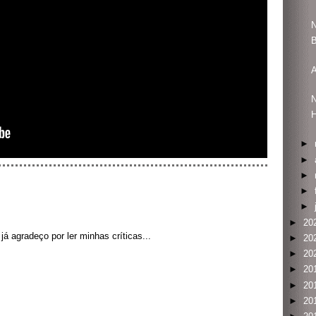
N
A
N
►
►
►
►
►
►
20
á agradeço por ler minhas críticas...
►
20
►
20
►
20
►
20
►
20