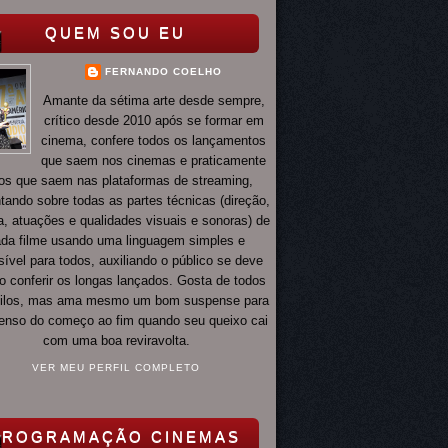
QUEM SOU EU
FERNANDO COELHO
Amante da sétima arte desde sempre,
crítico desde 2010 após se formar em
cinema, confere todos os lançamentos
que saem nos cinemas e praticamente
os que saem nas plataformas de streaming,
ando sobre todas as partes técnicas (direção,
ia, atuações e qualidades visuais e sonoras) de
da filme usando uma linguagem simples e
ível para todos, auxiliando o público se deve
o conferir os longas lançados. Gosta de todos
tilos, mas ama mesmo um bom suspense para
 tenso do começo ao fim quando seu queixo cai
com uma boa reviravolta.
VER MEU PERFIL COMPLETO
PROGRAMAÇÃO CINEMAS