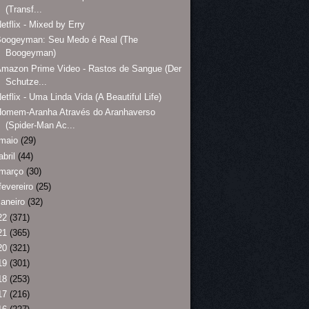
(Transf...
etflix - Mixed by Erry
Boogeyman: Seu Medo é Real (The
Boogeyman)
mazon Prime Video - Rastos de Sangue (Der
Schutze...
etflix - Uma Linda Vida (A Beautiful Life)
Homem-Aranha Através do Aranhaverso
(Spider-Man Ac...
maio
(29)
abril
(44)
março
(30)
fevereiro
(25)
janeiro
(32)
22
(371)
21
(365)
20
(321)
19
(301)
18
(253)
17
(216)