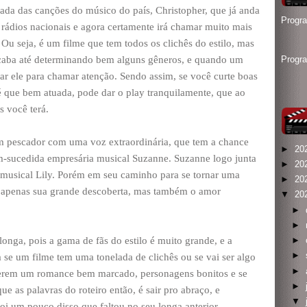
ada das canções do músico do país, Christopher, que já anda
Progr
ádios nacionais e agora certamente irá chamar muito mais
Ou seja, é um filme que tem todos os clichês do estilo, mas
acaba até determinando bem alguns gêneros, e quando um
Progr
r ele para chamar atenção. Sendo assim, se você curte boas
 que bem atuada, pode dar o play tranquilamente, que ao
 você terá.
em pescador com uma voz extraordinária, que tem a chance
►
20
m-sucedida empresária musical Suzanne. Suzanne logo junta
►
20
ra musical Lily. Porém em seu caminho para se tornar uma
►
20
o apenas sua grande descoberta, mas também o amor
▼
20
►
►
longa, pois a gama de fãs do estilo é muito grande, e a
►
►
 se um filme tem uma tonelada de clichês ou se vai ser algo
►
uerem um romance bem marcado, personagens bonitos e se
►
ue as palavras do roteiro então, é sair pro abraço, e
▼
oi um pouco disso que faltou no seu longa anterior,