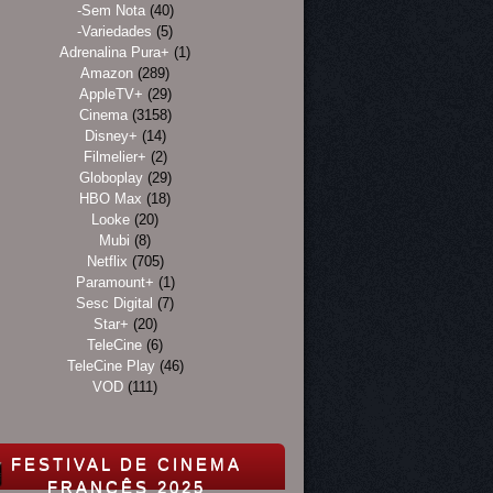
-Sem Nota
(40)
-Variedades
(5)
Adrenalina Pura+
(1)
Amazon
(289)
AppleTV+
(29)
Cinema
(3158)
Disney+
(14)
Filmelier+
(2)
Globoplay
(29)
HBO Max
(18)
Looke
(20)
Mubi
(8)
Netflix
(705)
Paramount+
(1)
Sesc Digital
(7)
Star+
(20)
TeleCine
(6)
TeleCine Play
(46)
VOD
(111)
FESTIVAL DE CINEMA
FRANCÊS 2025