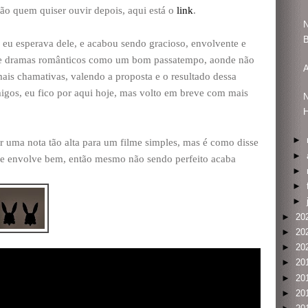
ão quem quiser ouvir depois, aqui está o
link
.
N
eu esperava dele, e acabou sendo gracioso, envolvente e
te dramas românticos como um bom passatempo, aonde não
A
 mais chamativas, valendo a proposta e o resultado dessa
migos, eu fico por aqui hoje, mas volto em breve com mais
N
►
ar uma nota tão alta para um filme simples, mas é como disse
►
o e envolve bem, então mesmo não sendo perfeito acaba
►
►
►
►
20
►
20
►
20
►
20
►
20
►
20