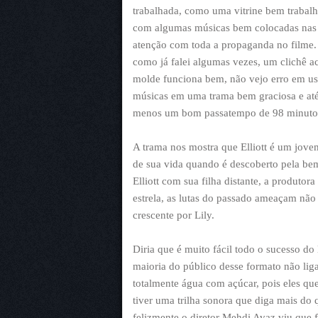
trabalhada, como uma vitrine bem trabalh
com algumas músicas bem colocadas nas r
atenção com toda a propaganda no filme. 
como já falei algumas vezes, um clichê 
molde funciona bem, não vejo erro em usa
músicas em uma trama bem graciosa e até
menos um bom passatempo de 98 minutos
A trama nos mostra que Elliott é um jov
de sua vida quando é descoberto pela be
Elliott com sua filha distante, a produto
estrela, as lutas do passado ameaçam nã
crescente por Lily.
Diria que é muito fácil todo o sucesso do 
maioria do público desse formato não liga
totalmente água com açúcar, pois eles q
tiver uma trilha sonora que diga mais do q
felizmente o diretor Mehdi Avaz viu que f