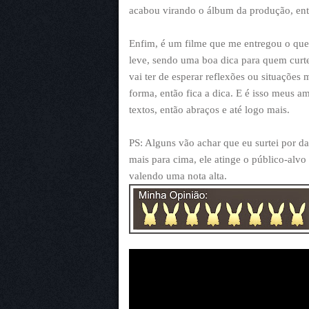
acabou virando o álbum da produção, ent
Enfim, é um filme que me entregou o que 
leve, sendo uma boa dica para quem cur
vai ter de esperar reflexões ou situações
forma, então fica a dica. E é isso meus a
textos, então abraços e até logo mais.
PS: Alguns vão achar que eu surtei por d
mais para cima, ele atinge o público-alv
valendo uma nota alta.