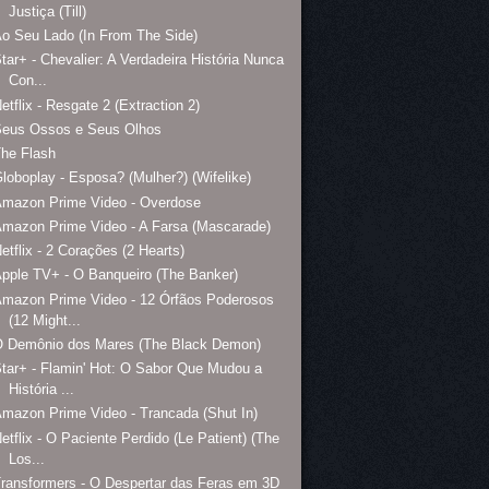
Justiça (Till)
o Seu Lado (In From The Side)
tar+ - Chevalier: A Verdadeira História Nunca
Con...
etflix - Resgate 2 (Extraction 2)
Seus Ossos e Seus Olhos
he Flash
loboplay - Esposa? (Mulher?) (Wifelike)
Amazon Prime Video - Overdose
mazon Prime Video - A Farsa (Mascarade)
etflix - 2 Corações (2 Hearts)
pple TV+ - O Banqueiro (The Banker)
mazon Prime Video - 12 Órfãos Poderosos
(12 Might...
O Demônio dos Mares (The Black Demon)
tar+ - Flamin' Hot: O Sabor Que Mudou a
História ...
mazon Prime Video - Trancada (Shut In)
etflix - O Paciente Perdido (Le Patient) (The
Los...
ransformers - O Despertar das Feras em 3D