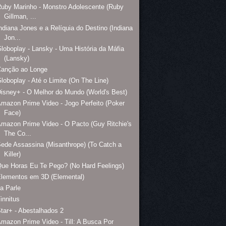
uby Marinho - Monstro Adolescente (Ruby
Gillman, ...
ndiana Jones e a Relíquia do Destino (Indiana
Jon...
loboplay - Lansky - Uma História da Máfia
(Lansky)
Canção ao Longe
loboplay - Até o Limite (On The Line)
isney+ - O Melhor do Mundo (World's Best)
mazon Prime Video - Jogo Perfeito (Poker
Face)
mazon Prime Video - O Pacto (Guy Ritchie's
The Co...
ede Assassina (Misanthrope) (To Catch a
Killer)
ue Horas Eu Te Pego? (No Hard Feelings)
lementos em 3D (Elemental)
a Parle
innitus
tar+ - Abestalhados 2
mazon Prime Video - Till: A Busca Por