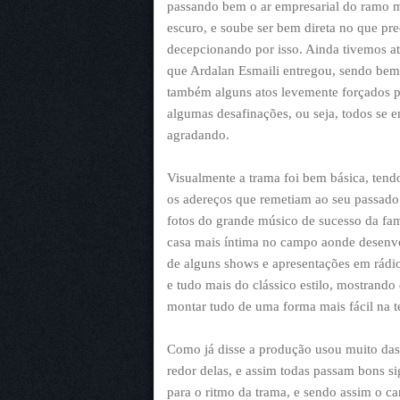
passando bem o ar empresarial do ramo m
escuro, e soube ser bem direta no que p
decepcionando por isso. Ainda tivemos at
que Ardalan Esmaili entregou, sendo bem 
também alguns atos levemente forçados p
algumas desafinações, ou seja, todos se 
agradando.
Visualmente a trama foi bem básica, ten
os adereços que remetiam ao seu passado 
fotos do grande músico de sucesso da fa
casa mais íntima no campo aonde desenv
de alguns shows e apresentações em rádi
e tudo mais do clássico estilo, mostrando
montar tudo de uma forma mais fácil na te
Como já disse a produção usou muito das
redor delas, e assim todas passam bons 
para o ritmo da trama, e sendo assim o c