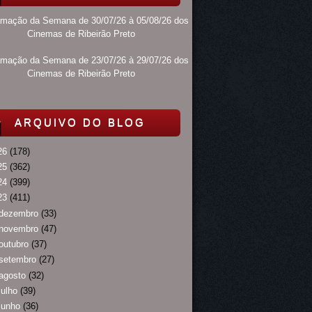
amação da Semana de 30/07/26 à 05/08/26 dos
Cinemas de Ribeirão Preto
amação da Semana de 23/07/26 à 29/07/26 dos
Cinemas de Ribeirão Preto
ARQUIVO DO BLOG
26
(178)
25
(362)
24
(399)
23
(411)
dezembro
(33)
novembro
(47)
outubro
(37)
setembro
(27)
agosto
(32)
julho
(39)
junho
(36)