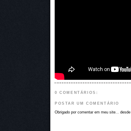
0 COMENTÁRIOS:
POSTAR UM COMENTÁRIO
Obrigado por comentar em meu site... desde j