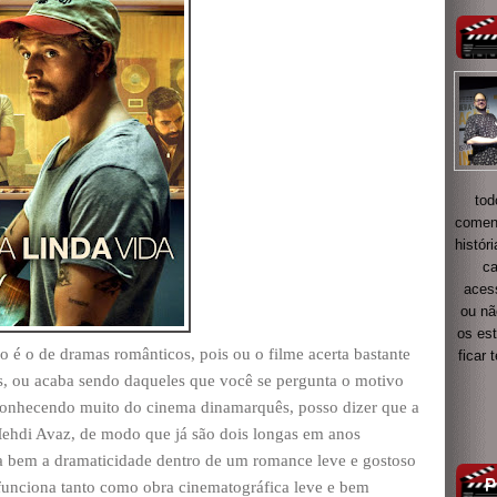
tod
coment
histór
ca
acess
ou nã
os es
é o de dramas românticos, pois ou o filme acerta bastante
ficar
, ou acaba sendo daqueles que você se pergunta o motivo
conhecendo muito do cinema dinamarquês, posso dizer que a
Mehdi Avaz, de modo que já são dois longas em anos
a bem a dramaticidade dentro de um romance leve e gostoso
funciona tanto como obra cinematográfica leve e bem