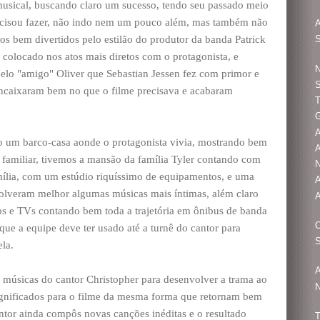
usical, buscando claro um sucesso, tendo seu passado meio
recisou fazer, não indo nem um pouco além, mas também não
A
os bem divertidos pelo estilão do produtor da banda Patrick
S
colocado nos atos mais diretos com o protagonista, e
N
elo "amigo" Oliver que Sebastian Jessen fez com primor e
encaixaram bem no que o filme precisava e acabaram
T
G
do um barco-casa aonde o protagonista vivia, mostrando bem
A
familiar, tivemos a mansão da família Tyler contando com
N
mília, com um estúdio riquíssimo de equipamentos, e uma
A
olveram melhor algumas músicas mais íntimas, além claro
A
os e TVs contando bem toda a trajetória em ônibus de banda
 que a equipe deve ter usado até a turnê do cantor para
S
la.
A
 músicas do cantor Christopher para desenvolver a trama ao
N
significados para o filme da mesma forma que retornam bem
antor ainda compôs novas canções inéditas e o resultado
T