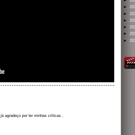
►
20
►
20
►
20
►
20
►
20
►
20
►
20
á agradeço por ler minhas críticas...