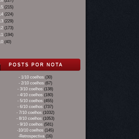
16
(227)
15
(215)
14
(224)
13
(229)
12
(173)
11
(194)
10
(40)
POSTS POR NOTA
- 1/10 coelhos
(30)
- 2/10 coelhos
(67)
- 3/10 coelhos
(138)
- 4/10 coelhos
(180)
- 5/10 coelhos
(455)
- 6/10 coelhos
(737)
- 7/10 coelhos
(1032)
- 8/10 coelhos
(1053)
- 9/10 coelhos
(581)
-10/10 coelhos
(145)
-Retrospectiva
(16)