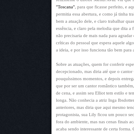
"Toscana"
, para que ficasse perfeito, e a
permitia essa abertura, e como já tinha 
bem a atuação dele, e claro trabalhar qu
essência, e claro pela melodia que dita a 
não precisaria de mais nada para agradar 
críticas do pessoal que espera aquele alg
a ideia, e por isso funciona tão bem para
Sobre as atuações, quem for conferir espe
decepcionado, mas diria até que o canto
pouquíssimos momentos, e depois entrega
que por ser um cantor romântico também, 
de cena, e assim seu Elliot tem estilo e 
longa. Não conhecia a atriz Inga Ibsdotter
anteriores, mas diria que aqui mesmo te
protagonista, sua Lily ficou um pouco s
fora do ambiente, mas nas cenas finais 
acaba sendo interessante de certa forma.