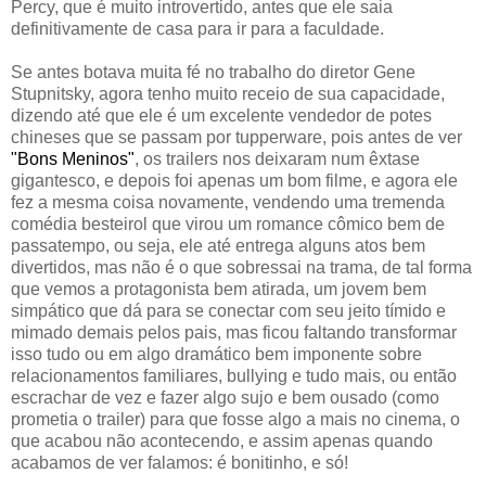
Percy, que é muito introvertido, antes que ele saia
definitivamente de casa para ir para a faculdade.
Se antes botava muita fé no trabalho do diretor Gene
Stupnitsky, agora tenho muito receio de sua capacidade,
dizendo até que ele é um excelente vendedor de potes
chineses que se passam por tupperware, pois antes de ver
"Bons Meninos"
, os trailers nos deixaram num êxtase
gigantesco, e depois foi apenas um bom filme, e agora ele
fez a mesma coisa novamente, vendendo uma tremenda
comédia besteirol que virou um romance cômico bem de
passatempo, ou seja, ele até entrega alguns atos bem
divertidos, mas não é o que sobressai na trama, de tal forma
que vemos a protagonista bem atirada, um jovem bem
simpático que dá para se conectar com seu jeito tímido e
mimado demais pelos pais, mas ficou faltando transformar
isso tudo ou em algo dramático bem imponente sobre
relacionamentos familiares, bullying e tudo mais, ou então
escrachar de vez e fazer algo sujo e bem ousado (como
prometia o trailer) para que fosse algo a mais no cinema, o
que acabou não acontecendo, e assim apenas quando
acabamos de ver falamos: é bonitinho, e só!