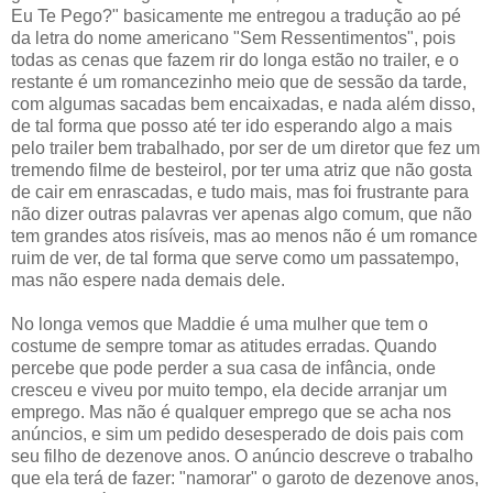
Eu Te Pego?" basicamente me entregou a tradução ao pé
da letra do nome americano "Sem Ressentimentos", pois
todas as cenas que fazem rir do longa estão no trailer, e o
restante é um romancezinho meio que de sessão da tarde,
com algumas sacadas bem encaixadas, e nada além disso,
de tal forma que posso até ter ido esperando algo a mais
pelo trailer bem trabalhado, por ser de um diretor que fez um
tremendo filme de besteirol, por ter uma atriz que não gosta
de cair em enrascadas, e tudo mais, mas foi frustrante para
não dizer outras palavras ver apenas algo comum, que não
tem grandes atos risíveis, mas ao menos não é um romance
ruim de ver, de tal forma que serve como um passatempo,
mas não espere nada demais dele.
No longa vemos que Maddie é uma mulher que tem o
costume de sempre tomar as atitudes erradas. Quando
percebe que pode perder a sua casa de infância, onde
cresceu e viveu por muito tempo, ela decide arranjar um
emprego. Mas não é qualquer emprego que se acha nos
anúncios, e sim um pedido desesperado de dois pais com
seu filho de dezenove anos. O anúncio descreve o trabalho
que ela terá de fazer: "namorar" o garoto de dezenove anos,