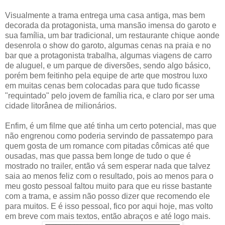
Visualmente a trama entrega uma casa antiga, mas bem
decorada da protagonista, uma mansão imensa do garoto e
sua família, um bar tradicional, um restaurante chique aonde
desenrola o show do garoto, algumas cenas na praia e no
bar que a protagonista trabalha, algumas viagens de carro
de aluguel, e um parque de diversões, sendo algo básico,
porém bem feitinho pela equipe de arte que mostrou luxo
em muitas cenas bem colocadas para que tudo ficasse
"requintado" pelo jovem de família rica, e claro por ser uma
cidade litorânea de milionários.
Enfim, é um filme que até tinha um certo potencial, mas que
não engrenou como poderia servindo de passatempo para
quem gosta de um romance com pitadas cômicas até que
ousadas, mas que passa bem longe de tudo o que é
mostrado no trailer, então vá sem esperar nada que talvez
saia ao menos feliz com o resultado, pois ao menos para o
meu gosto pessoal faltou muito para que eu risse bastante
com a trama, e assim não posso dizer que recomendo ele
para muitos. E é isso pessoal, fico por aqui hoje, mas volto
em breve com mais textos, então abraços e até logo mais.