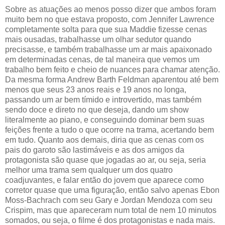
Sobre as atuações ao menos posso dizer que ambos foram
muito bem no que estava proposto, com Jennifer Lawrence
completamente solta para que sua Maddie fizesse cenas
mais ousadas, trabalhasse um olhar sedutor quando
precisasse, e também trabalhasse um ar mais apaixonado
em determinadas cenas, de tal maneira que vemos um
trabalho bem feito e cheio de nuances para chamar atenção.
Da mesma forma Andrew Barth Feldman aparentou até bem
menos que seus 23 anos reais e 19 anos no longa,
passando um ar bem tímido e introvertido, mas também
sendo doce e direto no que deseja, dando um show
literalmente ao piano, e conseguindo dominar bem suas
feições frente a tudo o que ocorre na trama, acertando bem
em tudo. Quanto aos demais, diria que as cenas com os
pais do garoto são lastimáveis e as dos amigos da
protagonista são quase que jogadas ao ar, ou seja, seria
melhor uma trama sem qualquer um dos quatro
coadjuvantes, e falar então do jovem que aparece como
corretor quase que uma figuração, então salvo apenas Ebon
Moss-Bachrach com seu Gary e Jordan Mendoza com seu
Crispim, mas que apareceram num total de nem 10 minutos
somados, ou seja, o filme é dos protagonistas e nada mais.