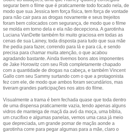
segurar bem o filme que é praticamente todo focado nela, de
modo que sua Jessica tem força física, tem força de vontade
para não cair para as drogas novamente e seus trejeitos
foram bem colocados com segurança, de modo que o filme
se molda em torno dela e ela não decepciona. A garotinha
Luciana VanDette também foi muito graciosa em todas as
cenas de sua Lainey, toda disposta para tudo que sua mãe
lhe pedia para fazer, correndo para lá e para cá, e sendo
precisa para chamar muita atenção, o que acabou
agradando bastante. Ainda tivemos bons atos imponentes
de Jake Horowitz com seu Rob completamente chapado
com a quantidade de drogas na cabeça, e também Vincent
Gallo com seu Sammy surtando com o que a protagonista
fez com ele, de modo que ambos foram secundários, mas
tiveram grandes participações nos atos do filme.
Visualmente a trama é bem fechada quase que toda dentro
de uma dispensa praticamente vazia, tendo apenas alguns
vidros de manteiga de maçã da avó da moça, uma bíblia,
um crucifixo e algumas panelas, vemos uma casa já meio
que depreciada, um grande pomar de maçãs aonde a
garotinha corre para pegar algumas para a mãe, claro o