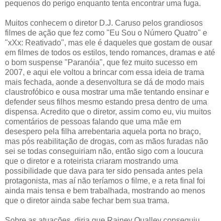
pequenos do perigo enquanto tenta encontrar uma fuga.
Muitos conhecem o diretor D.J. Caruso pelos grandiosos
filmes de ação que fez como "Eu Sou o Número Quatro" e
"xXx: Reativado", mas ele é daqueles que gostam de ousar
em filmes de todos os estilos, tendo romances, dramas e até
o bom suspense "Paranóia", que fez muito sucesso em
2007, e aqui ele voltou a brincar com essa ideia de trama
mais fechada, aonde a desenvoltura se dá de modo mais
claustrofóbico e ousa mostrar uma mãe tentando ensinar e
defender seus filhos mesmo estando presa dentro de uma
dispensa. Acredito que o diretor, assim como eu, viu muitos
comentários de pessoas falando que uma mãe em
desespero pela filha arrebentaria aquela porta no braço,
mas pós reabilitação de drogas, com as mãos furadas não
sei se todas conseguiriam não, então sigo com a loucura
que o diretor e a roteirista criaram mostrando uma
possibilidade que dava para ter sido pensada antes pela
protagonista, mas aí não teríamos o filme, e a reta final foi
ainda mais tensa e bem trabalhada, mostrando ao menos
que o diretor ainda sabe fechar bem sua trama.
Sobre as atuações, diria que Rainey Qualley conseguiu