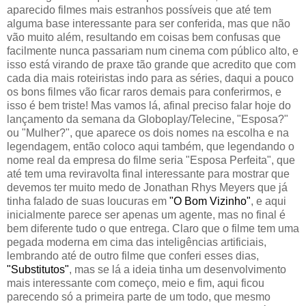
aparecido filmes mais estranhos possíveis que até tem
alguma base interessante para ser conferida, mas que não
vão muito além, resultando em coisas bem confusas que
facilmente nunca passariam num cinema com público alto, e
isso está virando de praxe tão grande que acredito que com
cada dia mais roteiristas indo para as séries, daqui a pouco
os bons filmes vão ficar raros demais para conferirmos, e
isso é bem triste! Mas vamos lá, afinal preciso falar hoje do
lançamento da semana da Globoplay/Telecine, "Esposa?"
ou "Mulher?", que aparece os dois nomes na escolha e na
legendagem, então coloco aqui também, que legendando o
nome real da empresa do filme seria "Esposa Perfeita", que
até tem uma reviravolta final interessante para mostrar que
devemos ter muito medo de Jonathan Rhys Meyers que já
tinha falado de suas loucuras em
"O Bom Vizinho"
, e aqui
inicialmente parece ser apenas um agente, mas no final é
bem diferente tudo o que entrega. Claro que o filme tem uma
pegada moderna em cima das inteligências artificiais,
lembrando até de outro filme que conferi esses dias,
"Substitutos"
, mas se lá a ideia tinha um desenvolvimento
mais interessante com começo, meio e fim, aqui ficou
parecendo só a primeira parte de um todo, que mesmo