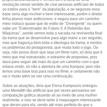
revolução nesse sentido de criar pessoas artificiais de todos
os estilos para o "bem" da população, e se seguisse essa
base seria algo incrível e bem interessante, porém o diretor
tinha planos mais ambiciosos, e seguiu para um caminho
meio maluco quase que do estilo de "Divergente" ou quem
sabe um "Exterminador do Futuro 3: A Rebelião das
Máquinas", aonde vemos toda a sacada na reviravolta final
da trama que se desenvolve para algo maior a ser seguido,
mas que bagunça bem toda a ideologia da trama, e mostra
os problemas do protagonista, que muda todo o jogo. Ou
seja, não posso dizer que seja um filme ruim, só diria que é
meio que mal estruturado, e estranho de propostas, pois
dava para seguir até mais do que um caminho com o que
estava vindo, só não a abertura de uma franquia, pois não
temos uma base boa para isso no filme, e certamente não
vai ir muito além se vier uma continuação.
Sobre as atuações, diria que Elena Kampouris entregou
uma Meredith tão artificial que por vezes pensamos ser
computação gráfica atuando ali ao invés de uma mulher
realmente, e isso se deve tanto à maquiagem interessante
que deram para ela, sendo até mais perfeita do que o