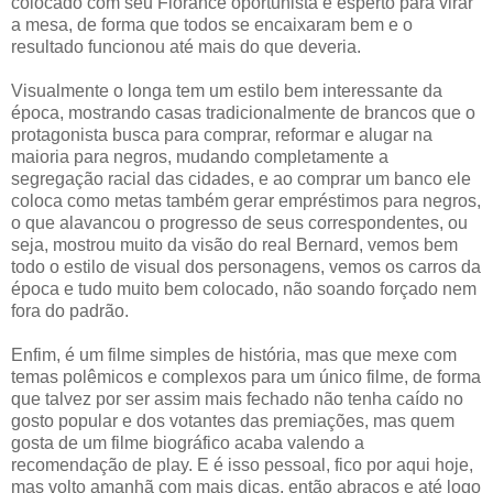
colocado com seu Florance oportunista e esperto para virar
a mesa, de forma que todos se encaixaram bem e o
resultado funcionou até mais do que deveria.
Visualmente o longa tem um estilo bem interessante da
época, mostrando casas tradicionalmente de brancos que o
protagonista busca para comprar, reformar e alugar na
maioria para negros, mudando completamente a
segregação racial das cidades, e ao comprar um banco ele
coloca como metas também gerar empréstimos para negros,
o que alavancou o progresso de seus correspondentes, ou
seja, mostrou muito da visão do real Bernard, vemos bem
todo o estilo de visual dos personagens, vemos os carros da
época e tudo muito bem colocado, não soando forçado nem
fora do padrão.
Enfim, é um filme simples de história, mas que mexe com
temas polêmicos e complexos para um único filme, de forma
que talvez por ser assim mais fechado não tenha caído no
gosto popular e dos votantes das premiações, mas quem
gosta de um filme biográfico acaba valendo a
recomendação de play. E é isso pessoal, fico por aqui hoje,
mas volto amanhã com mais dicas, então abraços e até logo