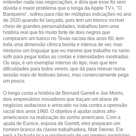
entender nada nas negociações, e diria que esse foi sem
dúvida o maior problema que o longa da Apple TV+, "O
Banqueiro", sofreu para não ter múltiplas indicações no ano
de 2020 quando foi lançado, pois tem um elenco incrível
cheio de grandes personalidades, trabalhou bem uma
história real que foi muito forte de dois negros que
compraram um banco no Texas racista dos anos 60, tem
toda uma dimensão cênica bonita e intensa de ver, mas
misturou um linguajar que eu mesmo que trabalho no ramo
sofri para pegar todas as contas e intensidades mostradas.
Ou seja, é um exemplar intenso do tipo, mas que tem
dificuldades para todos verem, que dá para relevar numa
sessão mais de festivais talvez, mas comercialmente pega
um pouco.
O longa conta a história de Bernard Garrett e Joe Morris,
dois empresários inovadores que traçam um plano de
negócios audacioso e arriscado na luta contra a opressão
racial dos anos 1960. O objetivo é ajudar outros afro-
americanos na realização do sonho americano. Com a
ajuda de Eunice, esposa de Garrett, eles preparam um
homem branco da classe trabalhadora, Matt Steiner. Ele
será a fachada rica e privilegiada de um império imobiliário