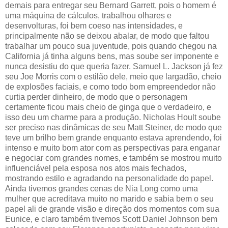
demais para entregar seu Bernard Garrett, pois o homem é
uma máquina de cálculos, trabalhou olhares e
desenvolturas, foi bem coeso nas intensidades, e
principalmente não se deixou abalar, de modo que faltou
trabalhar um pouco sua juventude, pois quando chegou na
California já tinha alguns bens, mas soube ser imponente e
nunca desistiu do que queria fazer. Samuel L. Jackson já fez
seu Joe Morris com o estilão dele, meio que largadão, cheio
de explosões faciais, e como todo bom empreendedor não
curtia perder dinheiro, de modo que o personagem
certamente ficou mais cheio de ginga que o verdadeiro, e
isso deu um charme para a produção. Nicholas Hoult soube
ser preciso nas dinâmicas de seu Matt Steiner, de modo que
teve um brilho bem grande enquanto estava aprendendo, foi
intenso e muito bom ator com as perspectivas para enganar
e negociar com grandes nomes, e também se mostrou muito
influenciável pela esposa nos atos mais fechados,
mostrando estilo e agradando na personalidade do papel.
Ainda tivemos grandes cenas de Nia Long como uma
mulher que acreditava muito no marido e sabia bem o seu
papel ali de grande visão e direção dos momentos com sua
Eunice, e claro também tivemos Scott Daniel Johnson bem