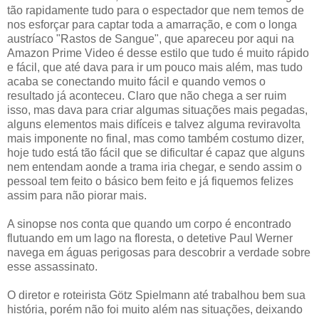
tão rapidamente tudo para o espectador que nem temos de
nos esforçar para captar toda a amarração, e com o longa
austríaco "Rastos de Sangue", que apareceu por aqui na
Amazon Prime Video é desse estilo que tudo é muito rápido
e fácil, que até dava para ir um pouco mais além, mas tudo
acaba se conectando muito fácil e quando vemos o
resultado já aconteceu. Claro que não chega a ser ruim
isso, mas dava para criar algumas situações mais pegadas,
alguns elementos mais difíceis e talvez alguma reviravolta
mais imponente no final, mas como também costumo dizer,
hoje tudo está tão fácil que se dificultar é capaz que alguns
nem entendam aonde a trama iria chegar, e sendo assim o
pessoal tem feito o básico bem feito e já fiquemos felizes
assim para não piorar mais.
A sinopse nos conta que quando um corpo é encontrado
flutuando em um lago na floresta, o detetive Paul Werner
navega em águas perigosas para descobrir a verdade sobre
esse assassinato.
O diretor e roteirista Götz Spielmann até trabalhou bem sua
história, porém não foi muito além nas situações, deixando