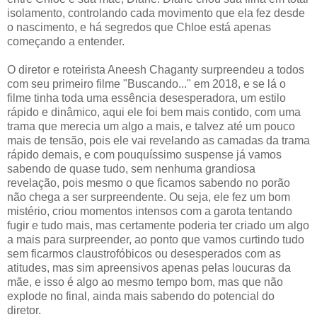
isolamento, controlando cada movimento que ela fez desde
o nascimento, e há segredos que Chloe está apenas
começando a entender.
O diretor e roteirista Aneesh Chaganty surpreendeu a todos
com seu primeiro filme "Buscando..." em 2018, e se lá o
filme tinha toda uma essência desesperadora, um estilo
rápido e dinâmico, aqui ele foi bem mais contido, com uma
trama que merecia um algo a mais, e talvez até um pouco
mais de tensão, pois ele vai revelando as camadas da trama
rápido demais, e com pouquíssimo suspense já vamos
sabendo de quase tudo, sem nenhuma grandiosa
revelação, pois mesmo o que ficamos sabendo no porão
não chega a ser surpreendente. Ou seja, ele fez um bom
mistério, criou momentos intensos com a garota tentando
fugir e tudo mais, mas certamente poderia ter criado um algo
a mais para surpreender, ao ponto que vamos curtindo tudo
sem ficarmos claustrofóbicos ou desesperados com as
atitudes, mas sim apreensivos apenas pelas loucuras da
mãe, e isso é algo ao mesmo tempo bom, mas que não
explode no final, ainda mais sabendo do potencial do
diretor.