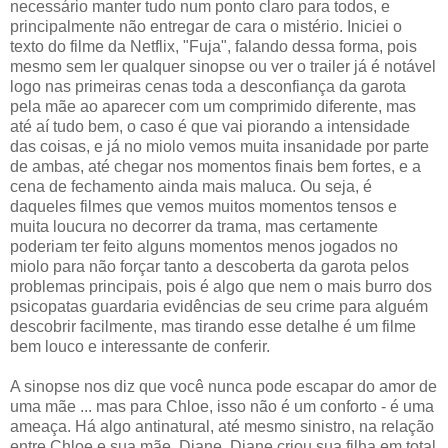
necessário manter tudo num ponto claro para todos, e
principalmente não entregar de cara o mistério. Iniciei o
texto do filme da Netflix, "Fuja", falando dessa forma, pois
mesmo sem ler qualquer sinopse ou ver o trailer já é notável
logo nas primeiras cenas toda a desconfiança da garota
pela mãe ao aparecer com um comprimido diferente, mas
até aí tudo bem, o caso é que vai piorando a intensidade
das coisas, e já no miolo vemos muita insanidade por parte
de ambas, até chegar nos momentos finais bem fortes, e a
cena de fechamento ainda mais maluca. Ou seja, é
daqueles filmes que vemos muitos momentos tensos e
muita loucura no decorrer da trama, mas certamente
poderiam ter feito alguns momentos menos jogados no
miolo para não forçar tanto a descoberta da garota pelos
problemas principais, pois é algo que nem o mais burro dos
psicopatas guardaria evidências de seu crime para alguém
descobrir facilmente, mas tirando esse detalhe é um filme
bem louco e interessante de conferir.
A sinopse nos diz que você nunca pode escapar do amor de
uma mãe ... mas para Chloe, isso não é um conforto - é uma
ameaça. Há algo antinatural, até mesmo sinistro, na relação
entre Chloe e sua mãe, Diane. Diane criou sua filha em total