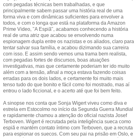
com pegadas técnicas bem trabalhadas, e que
principalmente sabem passar uma história real de uma
forma viva e com dinâmicas suficientes para envolver a
todos, e com o longa que está na plataforma da Amazon
Prime Video, "A Espiã", acabamos conhecendo a história
real de uma atriz que acabou se envolvendo numa
espionagem dupla entre os nazistas e os aliados, claro para
tentar salvar sua família, e acabou dizimando sua carreira
com isso. E assim sendo vemos uma trama bem realista,
com pegadas fortes de discursos, boas atuações
investigativas, mas que certamente poderiam ter ido muito
além com a tensão, afinal a moça estava fazendo coisas
erradas para os dois lados, e certamente foi muito mais
tenso tudo do que bonito e fácil como foi mostrado, mas aí
entrou o lado ficcional, e o acerto até que foi bem feito.
A sinopse nos conta que Sonja Wigert viveu como diva e
estrela em Estocolmo no início da Segunda Guerra Mundial
e rapidamente chamou a atenção do oficial nazista Josef
Terboven. Wigert é recrutada pela inteligência sueca como
espiã e mantém contato íntimo com Terboven, que a recruta
para espionar os suecos. Com seu pai na prisão em Oslo, e