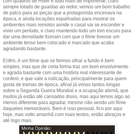
com quadros de Hitler e tudo mais de imponente, claro
sempre lotado de guardas ao redor, vemos um bom trabalho
de palco para as peças que a protagonista encenava na
época, e ainda locações espalhadas para mostrar os
ambientes mais remotos aonde o casal vai se esconder e
viver um período, e claro mantendo todo um tom escuro para
dar uma densidade fizeram com que o filme tivesse um
ambiente tenso bem colocado e marcado que acaba
agradando bastante.
Enfim, é um filme que se formos olhar a fundo é bem
simples, mas que de certa forma traz um bom envolvimento
e agrada bastante com uma história real interessante de
conferir, e que vale a indicação, principalmente para quem
gosta de tramas de época, afinal já vimos tantos longas
sobre a Segunda Guerra Mundial e a ocupação alemã, que
muitos já estão até cansados disso, mas aqui temos algo ao
menos diferente para agradar, mesmo não sendo um filme
daqueles memoráveis. Bem é isso pessoal, fico por aqui
hoje, mas volto amanhã com mais textos, então abraços e
até logo mais.