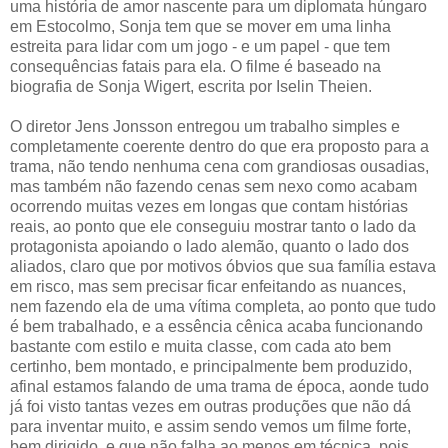
uma história de amor nascente para um diplomata húngaro
em Estocolmo, Sonja tem que se mover em uma linha
estreita para lidar com um jogo - e um papel - que tem
consequências fatais para ela. O filme é baseado na
biografia de Sonja Wigert, escrita por Iselin Theien.
O diretor Jens Jonsson entregou um trabalho simples e
completamente coerente dentro do que era proposto para a
trama, não tendo nenhuma cena com grandiosas ousadias,
mas também não fazendo cenas sem nexo como acabam
ocorrendo muitas vezes em longas que contam histórias
reais, ao ponto que ele conseguiu mostrar tanto o lado da
protagonista apoiando o lado alemão, quanto o lado dos
aliados, claro que por motivos óbvios que sua família estava
em risco, mas sem precisar ficar enfeitando as nuances,
nem fazendo ela de uma vítima completa, ao ponto que tudo
é bem trabalhado, e a essência cênica acaba funcionando
bastante com estilo e muita classe, com cada ato bem
certinho, bem montado, e principalmente bem produzido,
afinal estamos falando de uma trama de época, aonde tudo
já foi visto tantas vezes em outras produções que não dá
para inventar muito, e assim sendo vemos um filme forte,
bem dirigido, e que não falha ao menos em técnica, pois