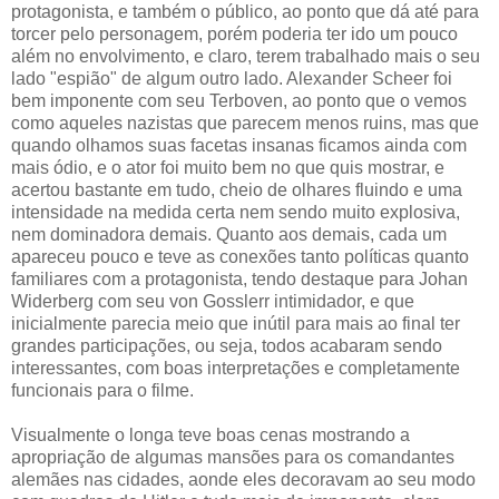
protagonista, e também o público, ao ponto que dá até para
torcer pelo personagem, porém poderia ter ido um pouco
além no envolvimento, e claro, terem trabalhado mais o seu
lado "espião" de algum outro lado. Alexander Scheer foi
bem imponente com seu Terboven, ao ponto que o vemos
como aqueles nazistas que parecem menos ruins, mas que
quando olhamos suas facetas insanas ficamos ainda com
mais ódio, e o ator foi muito bem no que quis mostrar, e
acertou bastante em tudo, cheio de olhares fluindo e uma
intensidade na medida certa nem sendo muito explosiva,
nem dominadora demais. Quanto aos demais, cada um
apareceu pouco e teve as conexões tanto políticas quanto
familiares com a protagonista, tendo destaque para Johan
Widerberg com seu von Gosslerr intimidador, e que
inicialmente parecia meio que inútil para mais ao final ter
grandes participações, ou seja, todos acabaram sendo
interessantes, com boas interpretações e completamente
funcionais para o filme.
Visualmente o longa teve boas cenas mostrando a
apropriação de algumas mansões para os comandantes
alemães nas cidades, aonde eles decoravam ao seu modo