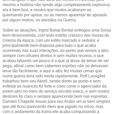
mesmo a história não sendo algo completamente explosiva,
ela é bem boa, e mostra que muitos acabaram se
queimando por apoiar, ou ao menos aparentar ter apoiado
por algum motivo, os alemães na Guerra.
Sobre as atuações, Ingrid Bolsø Berdal entregou uma Sonja
bem desenvolvida, com todo estilão clássico das musas do
cinema da época, com um estilo marcado e sedutor, e
principalmente bem disposta para tudo o que acaba
ocorrendo nas suas interações, ao ponto que vemos a atriz
sempre com olhares diretos e sem muitos receios, o que
acabou faltando um pouco é o que já disse de temor de ser
pega, afinal como bem sabemos espiões não se deixavam
levar tão facilmente, e aqui a atriz fez muitas cenas que
numa guerra teria sido morta rapidamente. Rolf Lassgård
trabalhou bem seu Akrell, sendo direto ao ponto e sem
enfeitar as nuances foi forte e claro como o agenciador da
jovem atriz no meio do serviço secreto sueco, e sem muitos
deslizes foi claro e sempre aparecendo bem nas espreitas.
Damien Chapelle trouxe para seu Andor um ar bem simples
que até ficou parecendo meio que jogado no início, mas
com o andamento da trama ele acaba conquistando a