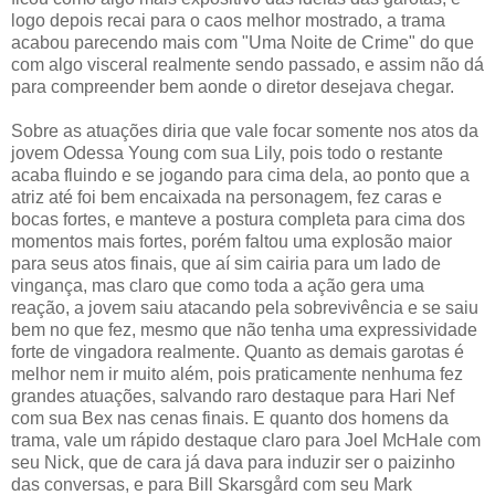
logo depois recai para o caos melhor mostrado, a trama
acabou parecendo mais com "Uma Noite de Crime" do que
com algo visceral realmente sendo passado, e assim não dá
para compreender bem aonde o diretor desejava chegar.
Sobre as atuações diria que vale focar somente nos atos da
jovem Odessa Young com sua Lily, pois todo o restante
acaba fluindo e se jogando para cima dela, ao ponto que a
atriz até foi bem encaixada na personagem, fez caras e
bocas fortes, e manteve a postura completa para cima dos
momentos mais fortes, porém faltou uma explosão maior
para seus atos finais, que aí sim cairia para um lado de
vingança, mas claro que como toda a ação gera uma
reação, a jovem saiu atacando pela sobrevivência e se saiu
bem no que fez, mesmo que não tenha uma expressividade
forte de vingadora realmente. Quanto as demais garotas é
melhor nem ir muito além, pois praticamente nenhuma fez
grandes atuações, salvando raro destaque para Hari Nef
com sua Bex nas cenas finais. E quanto dos homens da
trama, vale um rápido destaque claro para Joel McHale com
seu Nick, que de cara já dava para induzir ser o paizinho
das conversas, e para Bill Skarsgård com seu Mark