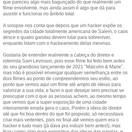
que pareceu algo mais bagunçado do que realmente um
filme envolvente, mas ainda assim é algo que dá para
assistir e funcionar no âmbito total.
A sinopse nos conta que depois que um hacker expõe os
segredos da cidade totalmente americana de Salem, o caos
desce e quatro garotas devem lutar para sobreviver,
enquanto lidam com o hackeamento delas mesmas.
Gostaria de entender realmente a cabeça do diretor e
roteirista Sam Levinson, pois esse filme foi feito bem antes
do seu grandioso lançamento de 2021 "Malcolm & Marie",
mas não é possível enxergar qualquer semelhança entre os
dois filmes ao ponto de compreendermos seu estilo, ao
ponto que vemos aqui um filme até amplo de ideias para
valorizar a sua vida, e fazer o que desejar sem precisar se
preocupar com o que as pessoas achem, ao mesmo tempo
que vemos que a super exposição de uma cidade
inteiramente errada gera o caos. Porém a ideia do diretor
até que foi boa dentro do que foi proposto, só necessitava
criar mais vertentes, pois no final até vemos quem era o
hacker e tudo mais (já dava pra induzir bem antes!), mas
ficou como algo mais expositivo das ideias das garotas, e