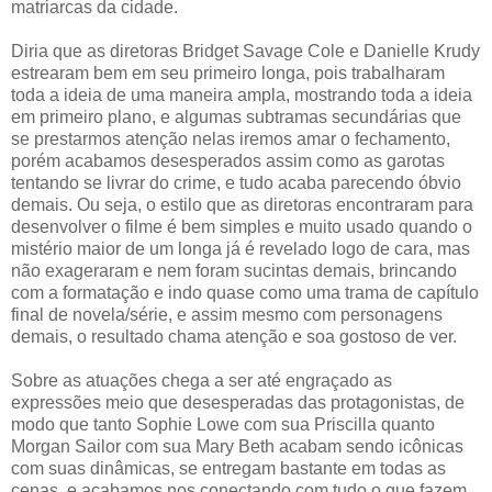
matriarcas da cidade.
Diria que as diretoras Bridget Savage Cole e Danielle Krudy
estrearam bem em seu primeiro longa, pois trabalharam
toda a ideia de uma maneira ampla, mostrando toda a ideia
em primeiro plano, e algumas subtramas secundárias que
se prestarmos atenção nelas iremos amar o fechamento,
porém acabamos desesperados assim como as garotas
tentando se livrar do crime, e tudo acaba parecendo óbvio
demais. Ou seja, o estilo que as diretoras encontraram para
desenvolver o filme é bem simples e muito usado quando o
mistério maior de um longa já é revelado logo de cara, mas
não exageraram e nem foram sucintas demais, brincando
com a formatação e indo quase como uma trama de capítulo
final de novela/série, e assim mesmo com personagens
demais, o resultado chama atenção e soa gostoso de ver.
Sobre as atuações chega a ser até engraçado as
expressões meio que desesperadas das protagonistas, de
modo que tanto Sophie Lowe com sua Priscilla quanto
Morgan Sailor com sua Mary Beth acabam sendo icônicas
com suas dinâmicas, se entregam bastante em todas as
cenas, e acabamos nos conectando com tudo o que fazem,