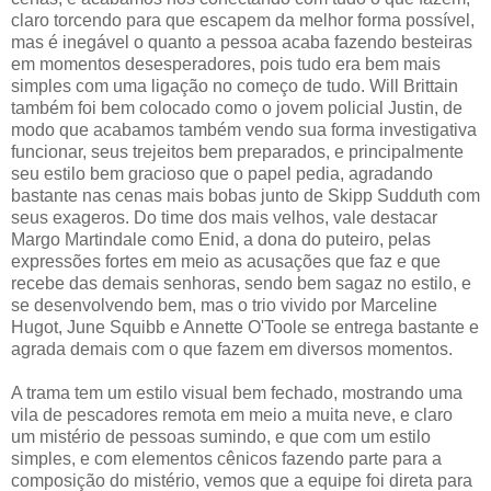
claro torcendo para que escapem da melhor forma possível,
mas é inegável o quanto a pessoa acaba fazendo besteiras
em momentos desesperadores, pois tudo era bem mais
simples com uma ligação no começo de tudo. Will Brittain
também foi bem colocado como o jovem policial Justin, de
modo que acabamos também vendo sua forma investigativa
funcionar, seus trejeitos bem preparados, e principalmente
seu estilo bem gracioso que o papel pedia, agradando
bastante nas cenas mais bobas junto de Skipp Sudduth com
seus exageros. Do time dos mais velhos, vale destacar
Margo Martindale como Enid, a dona do puteiro, pelas
expressões fortes em meio as acusações que faz e que
recebe das demais senhoras, sendo bem sagaz no estilo, e
se desenvolvendo bem, mas o trio vivido por Marceline
Hugot, June Squibb e Annette O'Toole se entrega bastante e
agrada demais com o que fazem em diversos momentos.
A trama tem um estilo visual bem fechado, mostrando uma
vila de pescadores remota em meio a muita neve, e claro
um mistério de pessoas sumindo, e que com um estilo
simples, e com elementos cênicos fazendo parte para a
composição do mistério, vemos que a equipe foi direta para