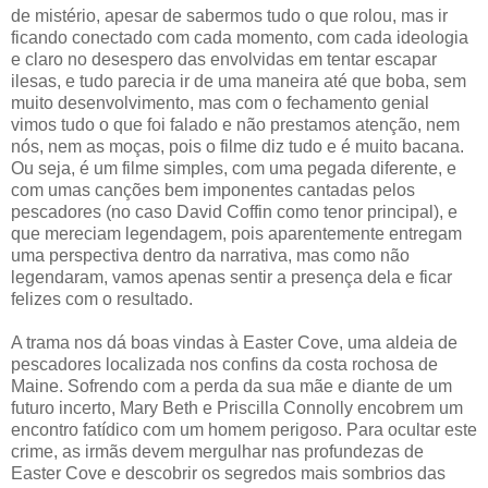
de mistério, apesar de sabermos tudo o que rolou, mas ir
ficando conectado com cada momento, com cada ideologia
e claro no desespero das envolvidas em tentar escapar
ilesas, e tudo parecia ir de uma maneira até que boba, sem
muito desenvolvimento, mas com o fechamento genial
vimos tudo o que foi falado e não prestamos atenção, nem
nós, nem as moças, pois o filme diz tudo e é muito bacana.
Ou seja, é um filme simples, com uma pegada diferente, e
com umas canções bem imponentes cantadas pelos
pescadores (no caso David Coffin como tenor principal), e
que mereciam legendagem, pois aparentemente entregam
uma perspectiva dentro da narrativa, mas como não
legendaram, vamos apenas sentir a presença dela e ficar
felizes com o resultado.
A trama nos dá boas vindas à Easter Cove, uma aldeia de
pescadores localizada nos confins da costa rochosa de
Maine. Sofrendo com a perda da sua mãe e diante de um
futuro incerto, Mary Beth e Priscilla Connolly encobrem um
encontro fatídico com um homem perigoso. Para ocultar este
crime, as irmãs devem mergulhar nas profundezas de
Easter Cove e descobrir os segredos mais sombrios das