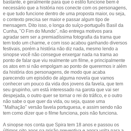
bastante, e geralmente para que o estilo funcione bem é
necessário que a história nos conecte com os personagens,
e que tudo funcione dentro de uma proposta maior, ou seja,
o contexto precisa ser maior e passar algum tipo de
mensagem. Dito isso, o longa do suíço-português Basil da
Cunha, "O Fim do Mundo", não entrega motivos para
agradar sem ser a premiadíssima fotografia da trama que
tem todo um charme, e com isso acabou ganhando diversos
festivais, porém a história não diz nada, mesmo lendo a
sinopse você não consegue enxergar nada na trama ao
ponto de falar que viu realmente um filme, e principalmente
os atos em si não empolgam ao ponto de querermos ir além
da história dos personagens, de modo que acaba
parecendo um episódio de alguma novela que vamos
conhecer um pouco da vida dos jovens da favela, que tem
seu grupinho, um está interessado na garota que vai ser
despejada, o outro quer se tornar o rei do tráfico, e o outro
não sabe o que quer da vida, ou seja, quase uma
"Malhação" versão favela portuguesa, e assim sendo não
tem como dizer que o filme funciona, pois não funciona.
A sinopse nos conta que Spira tem 18 anos e passou os
últimos oito anos na prisão preventiva e agora volta para a