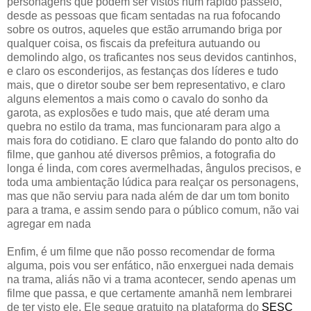
personagens que podem ser vistos num rápido passeio,
desde as pessoas que ficam sentadas na rua fofocando
sobre os outros, aqueles que estão arrumando briga por
qualquer coisa, os fiscais da prefeitura autuando ou
demolindo algo, os traficantes nos seus devidos cantinhos,
e claro os esconderijos, as festanças dos líderes e tudo
mais, que o diretor soube ser bem representativo, e claro
alguns elementos a mais como o cavalo do sonho da
garota, as explosões e tudo mais, que até deram uma
quebra no estilo da trama, mas funcionaram para algo a
mais fora do cotidiano. E claro que falando do ponto alto do
filme, que ganhou até diversos prêmios, a fotografia do
longa é linda, com cores avermelhadas, ângulos precisos, e
toda uma ambientação lúdica para realçar os personagens,
mas que não serviu para nada além de dar um tom bonito
para a trama, e assim sendo para o público comum, não vai
agregar em nada
Enfim, é um filme que não posso recomendar de forma
alguma, pois vou ser enfático, não enxerguei nada demais
na trama, aliás não vi a trama acontecer, sendo apenas um
filme que passa, e que certamente amanhã nem lembrarei
de ter visto ele. Ele segue gratuito na plataforma do
SESC