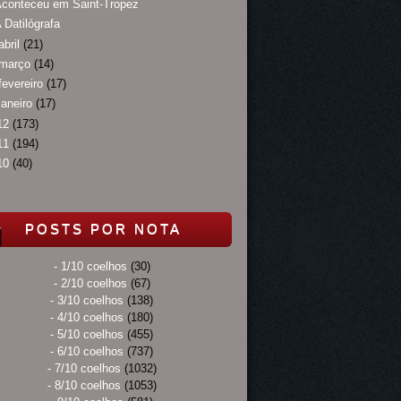
conteceu em Saint-Tropez
 Datilógrafa
abril
(21)
março
(14)
fevereiro
(17)
janeiro
(17)
12
(173)
11
(194)
10
(40)
POSTS POR NOTA
- 1/10 coelhos
(30)
- 2/10 coelhos
(67)
- 3/10 coelhos
(138)
- 4/10 coelhos
(180)
- 5/10 coelhos
(455)
- 6/10 coelhos
(737)
- 7/10 coelhos
(1032)
- 8/10 coelhos
(1053)