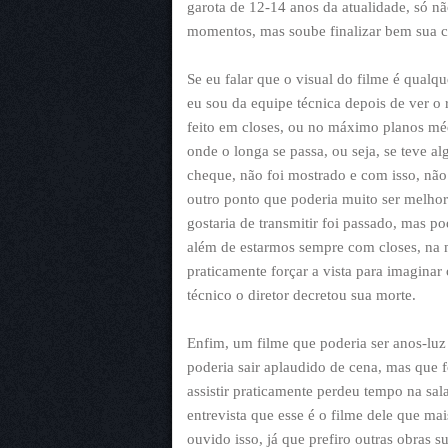
garota de 12-14 anos da atualidade, só n
momentos, mas soube finalizar bem sua ce
Se eu falar que o visual do filme é qualqu
eu sou da equipe técnica depois de ver o r
feito em closes, ou no máximo planos m
onde o longa se passa, ou seja, se teve a
cheque, não foi mostrado e com isso, não 
outro ponto que poderia muito ser melhor
gostaria de transmitir foi passado, mas p
além de estarmos sempre com closes, na m
praticamente forçar a vista para imaginar 
técnico o diretor decretou sua morte.
Enfim, um filme que poderia ser anos-luz
poderia sair aplaudido de cena, mas que 
assistir praticamente perdeu tempo na sala
entrevista que esse é o filme dele que mais
ouvido isso, já que prefiro outras obras