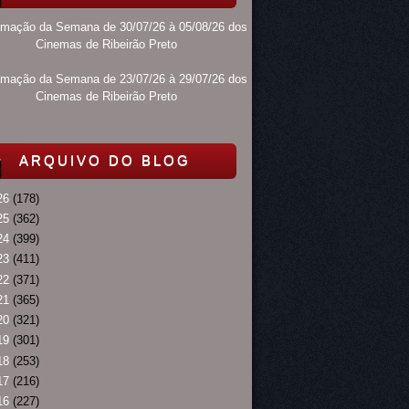
amação da Semana de 30/07/26 à 05/08/26 dos
Cinemas de Ribeirão Preto
amação da Semana de 23/07/26 à 29/07/26 dos
Cinemas de Ribeirão Preto
ARQUIVO DO BLOG
26
(178)
25
(362)
24
(399)
23
(411)
22
(371)
21
(365)
20
(321)
19
(301)
18
(253)
17
(216)
16
(227)