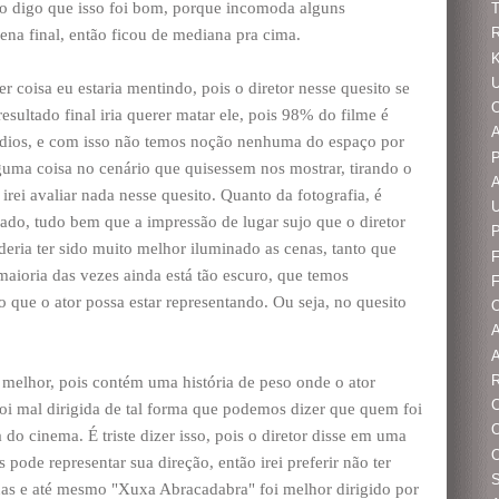
ão digo que isso foi bom, porque incomoda alguns
T
na final, então ficou de mediana pra cima.
K
er coisa eu estaria mentindo, pois o diretor nesse quesito se
O
esultado final iria querer matar ele, pois 98% do filme é
A
édios, e com isso não temos noção nenhuma do espaço por
lguma coisa no cenário que quisessem nos mostrar, tirando o
irei avaliar nada nesse quesito. Quanto da fotografia, é
ado, tudo bem que a impressão de lugar sujo que o diretor
P
oderia ter sido muito melhor iluminado as cenas, tanto que
F
aioria das vezes ainda está tão escuro, que temos
o que o ator possa estar representando. Ou seja, no quesito
O
A
R
 melhor, pois contém uma história de peso onde o ator
C
foi mal dirigida de tal forma que podemos dizer que quem foi
O
 do cinema. É triste dizer isso, pois o diretor disse em uma
 pode representar sua direção, então irei preferir não ter
 suas e até mesmo "Xuxa Abracadabra" foi melhor dirigido por