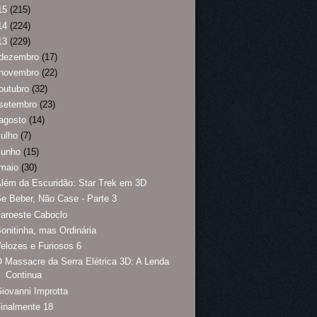
15
(215)
14
(224)
13
(229)
dezembro
(17)
novembro
(22)
outubro
(32)
setembro
(23)
agosto
(14)
julho
(7)
junho
(15)
maio
(30)
lém da Escuridão: Star Trek em 3D
e Beber, Não Case - Parte 3
aroeste Caboclo
onitinha, mas Ordinária
elozes e Furiosos 6
 Massacre da Serra Elétrica 3D: A Lenda
Continua
iovanni Improtta
inalmente 18