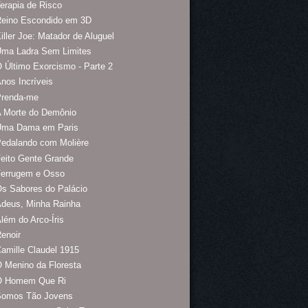
erapia de Risco
Reino Escondido em 3D
iller Joe: Matador de Aluguel
Uma Ladra Sem Limites
 Último Exorcismo - Parte 2
nos Incríveis
Prenda-me
A Morte do Demônio
Uma Dama em Paris
edalando com Molière
eito Gente Grande
Ferrugem e Osso
s Sabores do Palácio
Adeus, Minha Rainha
lém do Arco-Íris
enoir
amille Claudel 1915
 Menino da Floresta
O Homem Que Ri
Somos Tão Jovens