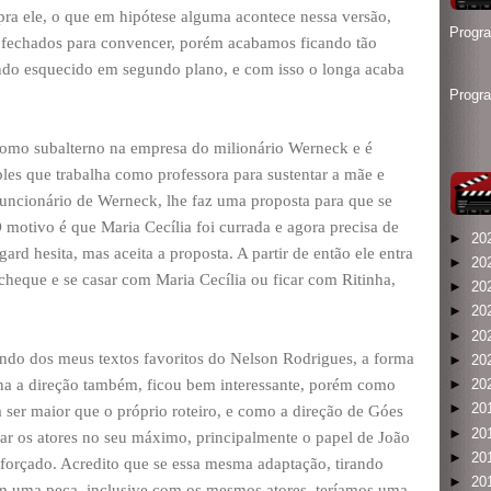
pra ele, o que em hipótese alguma acontece nessa versão,
Progr
is fechados para convencer, porém acabamos ficando tão
endo esquecido em segundo plano, e com isso o longa acaba
Progr
como subalterno na empresa do milionário Werneck e é
es que trabalha como professora para sustentar a mãe e
 funcionário de Werneck, lhe faz uma proposta para que se
O motivo é que Maria Cecília foi currada e agora precisa de
►
20
d hesita, mas aceita a proposta. A partir de então ele entra
►
20
heque e se casar com Maria Cecília ou ficar com Ritinha,
►
20
►
20
►
20
ndo dos meus textos favoritos do Nelson Rodrigues, a forma
►
20
na a direção também, ficou bem interessante, porém como
►
20
►
20
sa ser maior que o próprio roteiro, e como a direção de Góes
►
20
ar os atores no seu máximo, principalmente o papel de João
►
20
forçado. Acredito que se essa mesma adaptação, tirando
►
20
 em uma peça, inclusive com os mesmos atores, teríamos uma