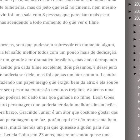
►
20
 de bilheterias, mas do jeito que está no cinema, nem mesmo
►
20
 viu foi uma sala com 8 pessoas que pareciam mais estar
▼
20
inhas acendendo a todo momento do que ver o filme
►
►
►
 corretas, sem que pudessem sobressair em momento algum,
►
ria ter saído melhor todos com um pouco mais de dedicação.
►
r um grande ator dramático brasileiro, mas anda derrapando
►
►
zendo pra cada filme excelente, dois péssimos, e desse jeito
▼
me poderia ser dele, mas foi apenas um ator comum. Leandra
A
, fazendo um papel meigo que exigiu bem da atriz e ela soube
S
ter sem pesar na expressão nem nos trejeitos, é apenas uma
F
não poderia ter dado uma boa guinada no filme. Leon Goes
B
outro personagem que poderia ter dado melhores insinuações
V
a baixo. Gracindo Junior é um ator que costumo gostar das
O
l ao personagem que faz, porém aqui ele não representa bem
enas, muito menos um pai que quisesse alguém para sua
G
o. Letícia Colin tem 23 anos, mas representou quase uma
F