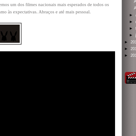
A
 temos um dos filmes nacionais mais esperados de todos os
A
mo às expectativas. Abraços e até mais pessoal.
►
►
►
►
►
20
►
20
►
20