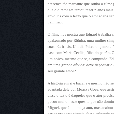
presença tão marcante que rouba o filme 
que o diretor até tentou fazer planos ma
envoltos com o texto que o ator acaba s
bem fraco.
O filme nos mostra que Edgard trabalha 
apaixonado por Ritinha, uma mulher simpl
suas três irmãs. Um dia Peixoto, genro e
case com Maria Cecília, filha do patrão. 
um noivo, mesmo que seja comprado. Edgar
em uma grande dúvida: deve depositar o c
seu grande amor?
A história em si é bacana e mesmo não se
adaptada dele por Moacyr Góes, que assi
disse o texto é daqueles que o ator preci
pecou muito nesse quesito por não domin
Miguel, que é um mega ator, mas acabou 
certos exageros visuais, fosse colocado