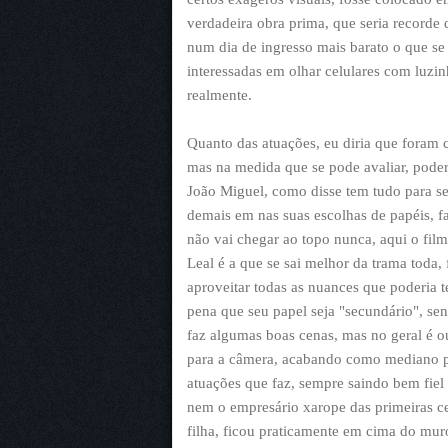
verdadeira obra prima, que seria recorde
num dia de ingresso mais barato o que se
interessadas em olhar celulares com luz
realmente.
Quanto das atuações, eu diria que foram
mas na medida que se pode avaliar, pode
João Miguel, como disse tem tudo para se
demais em nas suas escolhas de papéis, fa
não vai chegar ao topo nunca, aqui o fil
Leal é a que se sai melhor da trama toda
aproveitar todas as nuances que poderia 
pena que seu papel seja "secundário", se
faz algumas boas cenas, mas no geral é 
para a câmera, acabando como mediano pr
atuações que faz, sempre saindo bem fie
nem o empresário xarope das primeiras c
filha, ficou praticamente em cima do mur