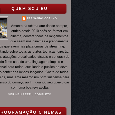
QUEM SOU EU
FERNANDO COELHO
Amante da sétima arte desde sempre,
crítico desde 2010 após se formar em
cinema, confere todos os lançamentos
que saem nos cinemas e praticamente
os que saem nas plataformas de streaming,
ando sobre todas as partes técnicas (direção,
ia, atuações e qualidades visuais e sonoras) de
da filme usando uma linguagem simples e
ível para todos, auxiliando o público se deve
o conferir os longas lançados. Gosta de todos
tilos, mas ama mesmo um bom suspense para
 tenso do começo ao fim quando seu queixo cai
com uma boa reviravolta.
VER MEU PERFIL COMPLETO
PROGRAMAÇÃO CINEMAS