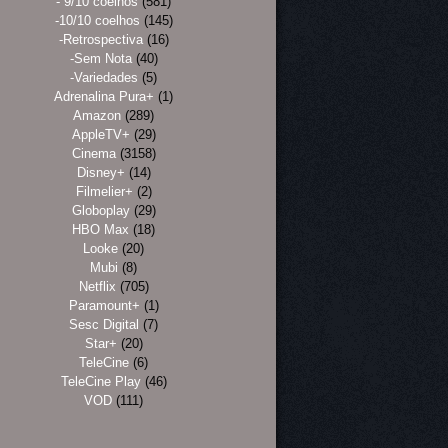
- 9/10 coelhos
(581)
-10/10 coelhos
(145)
-Retrospectiva
(16)
-Sem Nota
(40)
-Variedades
(5)
Adrenalina Pura+
(1)
Amazon
(289)
AppleTV+
(29)
Cinema
(3158)
Disney+
(14)
Filmelier+
(2)
Globoplay
(29)
HBO Max
(18)
Looke
(20)
Mubi
(8)
Netflix
(705)
Paramount+
(1)
Sesc Digital
(7)
Star+
(20)
TeleCine
(6)
TeleCine Play
(46)
VOD
(111)