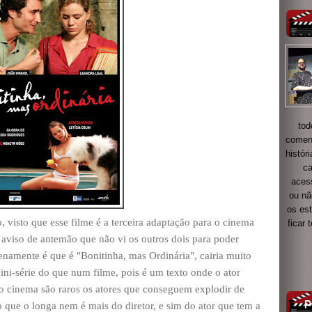
tod
coment
histór
ca
acess
ou nã
os es
, visto que esse filme é a terceira adaptação para o cinema
ficar
 aviso de antemão que não vi os outros dois para poder
namente é que é "Bonitinha, mas Ordinária", cairia muito
-série do que num filme, pois é um texto onde o ator
no cinema são raros os atores que conseguem explodir de
 que o longa nem é mais do diretor, e sim do ator que tem a