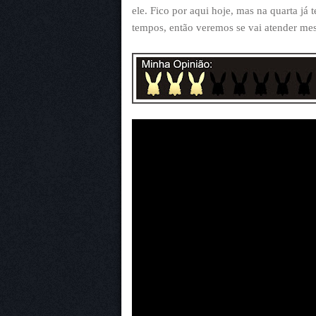
ele. Fico por aqui hoje, mas na quarta já
tempos, então veremos se vai atender mes