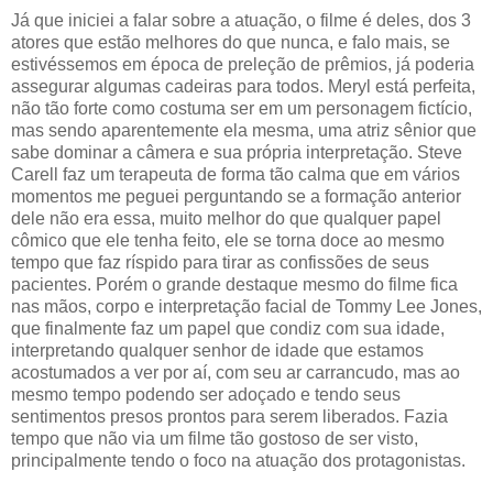
Já que iniciei a falar sobre a atuação, o filme é deles, dos 3
atores que estão melhores do que nunca, e falo mais, se
estivéssemos em época de preleção de prêmios, já poderia
assegurar algumas cadeiras para todos. Meryl está perfeita,
não tão forte como costuma ser em um personagem fictício,
mas sendo aparentemente ela mesma, uma atriz sênior que
sabe dominar a câmera e sua própria interpretação. Steve
Carell faz um terapeuta de forma tão calma que em vários
momentos me peguei perguntando se a formação anterior
dele não era essa, muito melhor do que qualquer papel
cômico que ele tenha feito, ele se torna doce ao mesmo
tempo que faz ríspido para tirar as confissões de seus
pacientes. Porém o grande destaque mesmo do filme fica
nas mãos, corpo e interpretação facial de Tommy Lee Jones,
que finalmente faz um papel que condiz com sua idade,
interpretando qualquer senhor de idade que estamos
acostumados a ver por aí, com seu ar carrancudo, mas ao
mesmo tempo podendo ser adoçado e tendo seus
sentimentos presos prontos para serem liberados. Fazia
tempo que não via um filme tão gostoso de ser visto,
principalmente tendo o foco na atuação dos protagonistas.