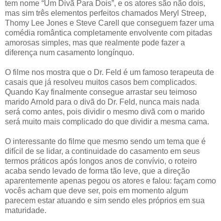
tem nome “Um Divã Para Dois”, e os atores são não dois,
mas sim três elementos perfeitos chamados Meryl Streep,
Thomy Lee Jones e Steve Carell que conseguem fazer uma
comédia romântica completamente envolvente com pitadas
amorosas simples, mas que realmente pode fazer a
diferença num casamento longínquo.
O filme nos mostra que o Dr. Feld é um famoso terapeuta de
casais que já resolveu muitos casos bem complicados.
Quando Kay finalmente consegue arrastar seu teimoso
marido Arnold para o divã do Dr. Feld, nunca mais nada
será como antes, pois dividir o mesmo divã com o marido
será muito mais complicado do que dividir a mesma cama.
O interessante do filme que mesmo sendo um tema que é
difícil de se lidar, a continuidade do casamento em seus
termos práticos após longos anos de convívio, o roteiro
acaba sendo levado de forma tão leve, que a direção
aparentemente apenas pegou os atores e falou: façam como
vocês acham que deve ser, pois em momento algum
parecem estar atuando e sim sendo eles próprios em sua
maturidade.