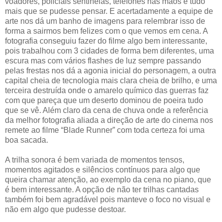
voadores, policiais sentinelas, telefones nas mãos e tudo
mais que se pudesse pensar. E acertadamente a equipe de
arte nos dá um banho de imagens para relembrar isso de
forma a sairmos bem felizes com o que vemos em cena. A
fotografia conseguiu fazer do filme algo bem interessante,
pois trabalhou com 3 cidades de forma bem diferentes, uma
escura mas com vários flashes de luz sempre passando
pelas frestas nos dá a agonia inicial do personagem, a outra
capital cheia de tecnologia mais clara cheia de brilho, e uma
terceira destruída onde o amarelo químico das guerras faz
com que pareça que um deserto dominou de poeira tudo
que se vê. Além claro da cena de chuva onde a referência
da melhor fotografia aliada a direção de arte do cinema nos
remete ao filme “Blade Runner” com toda certeza foi uma
boa sacada.
A trilha sonora é bem variada de momentos tensos,
momentos agitados e silêncios contínuos para algo que
queira chamar atenção, ao exemplo da cena no piano, que
é bem interessante. A opção de não ter trilhas cantadas
também foi bem agradável pois manteve o foco no visual e
não em algo que pudesse destoar.