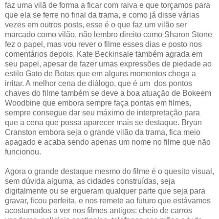
faz uma vilã de forma a ficar com raiva e que torçamos para
que ela se ferre no final da trama, e como já disse várias
vezes em outros posts, esse é o que faz um vilão ser
marcado como vilão, não lembro direito como Sharon Stone
fez o papel, mas vou rever o filme esses dias e posto nos
comentários depois. Kate Beckinsale também agrada em
seu papel, apesar de fazer umas expressões de piedade ao
estilo Gato de Botas que em alguns momentos chega a
irritar. A melhor cena de diálogo, que é um dos pontos
chaves do filme também se deve a boa atuação de Bokeem
Woodbine que embora sempre faça pontas em filmes,
sempre consegue dar seu máximo de interpretação para
que a cena que possa aparecer mais se destaque. Bryan
Cranston embora seja o grande vilão da trama, fica meio
apagado e acaba sendo apenas um nome no filme que não
funcionou.
Agora o grande destaque mesmo do filme é o quesito visual,
sem dúvida alguma, as cidades construídas, seja
digitalmente ou se ergueram qualquer parte que seja para
gravar, ficou perfeita, e nos remete ao futuro que estávamos
acostumados a ver nos filmes antigos: cheio de carros