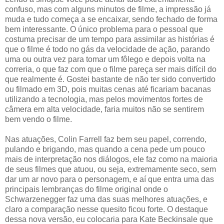
confuso, mas com alguns minutos de filme, a impressão já
muda e tudo começa a se encaixar, sendo fechado de forma
bem interessante. O único problema para o pessoal que
costuma precisar de um tempo para assimilar as histórias é
que o filme é todo no gás da velocidade de ação, parando
uma ou outra vez para tomar um fôlego e depois volta na
correria, o que faz com que o filme pareça ser mais difícil do
que realmente é. Gostei bastante de não ter sido convertido
ou filmado em 3D, pois muitas cenas até ficariam bacanas
utilizando a tecnologia, mas pelos movimentos fortes de
câmera em alta velocidade, faria muitos não se sentirem
bem vendo o filme.
Nas atuações, Colin Farrell faz bem seu papel, correndo,
pulando e brigando, mas quando a cena pede um pouco
mais de interpretação nos diálogos, ele faz como na maioria
de seus filmes que atuou, ou seja, extremamente seco, sem
dar um ar novo para o personagem, e aí que entra uma das
principais lembranças do filme original onde o
Schwarzenegger faz uma das suas melhores atuações, e
claro a comparação nesse quesito ficou forte. O destaque
dessa nova versão, eu colocaria para Kate Beckinsale que