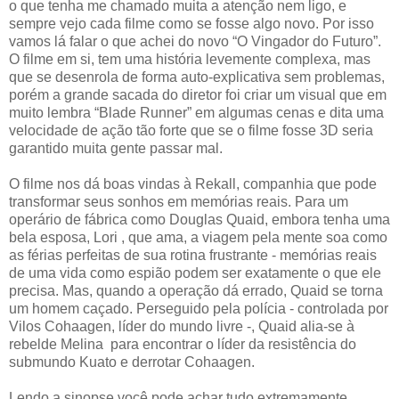
o que tenha me chamado muita a atenção nem ligo, e
sempre vejo cada filme como se fosse algo novo. Por isso
vamos lá falar o que achei do novo “O Vingador do Futuro”.
O filme em si, tem uma história levemente complexa, mas
que se desenrola de forma auto-explicativa sem problemas,
porém a grande sacada do diretor foi criar um visual que em
muito lembra “Blade Runner” em algumas cenas e dita uma
velocidade de ação tão forte que se o filme fosse 3D seria
garantido muita gente passar mal.
O filme nos dá boas vindas à Rekall, companhia que pode
transformar seus sonhos em memórias reais. Para um
operário de fábrica como Douglas Quaid, embora tenha uma
bela esposa, Lori , que ama, a viagem pela mente soa como
as férias perfeitas de sua rotina frustrante - memórias reais
de uma vida como espião podem ser exatamente o que ele
precisa. Mas, quando a operação dá errado, Quaid se torna
um homem caçado. Perseguido pela polícia - controlada por
Vilos Cohaagen, líder do mundo livre -, Quaid alia-se à
rebelde Melina para encontrar o líder da resistência do
submundo Kuato e derrotar Cohaagen.
Lendo a sinopse você pode achar tudo extremamente