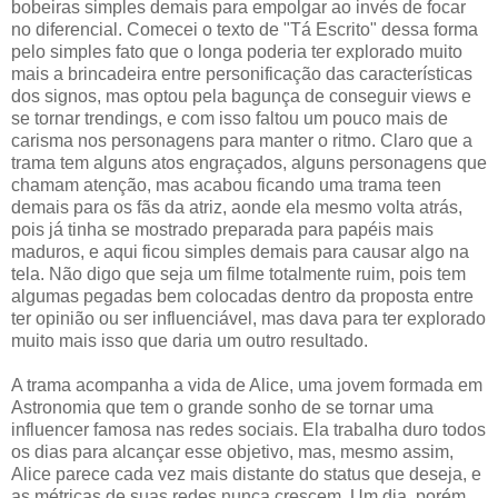
bobeiras simples demais para empolgar ao invés de focar
no diferencial. Comecei o texto de "Tá Escrito" dessa forma
pelo simples fato que o longa poderia ter explorado muito
mais a brincadeira entre personificação das características
dos signos, mas optou pela bagunça de conseguir views e
se tornar trendings, e com isso faltou um pouco mais de
carisma nos personagens para manter o ritmo. Claro que a
trama tem alguns atos engraçados, alguns personagens que
chamam atenção, mas acabou ficando uma trama teen
demais para os fãs da atriz, aonde ela mesmo volta atrás,
pois já tinha se mostrado preparada para papéis mais
maduros, e aqui ficou simples demais para causar algo na
tela. Não digo que seja um filme totalmente ruim, pois tem
algumas pegadas bem colocadas dentro da proposta entre
ter opinião ou ser influenciável, mas dava para ter explorado
muito mais isso que daria um outro resultado.
A trama acompanha a vida de Alice, uma jovem formada em
Astronomia que tem o grande sonho de se tornar uma
influencer famosa nas redes sociais. Ela trabalha duro todos
os dias para alcançar esse objetivo, mas, mesmo assim,
Alice parece cada vez mais distante do status que deseja, e
as métricas de suas redes nunca crescem. Um dia, porém,