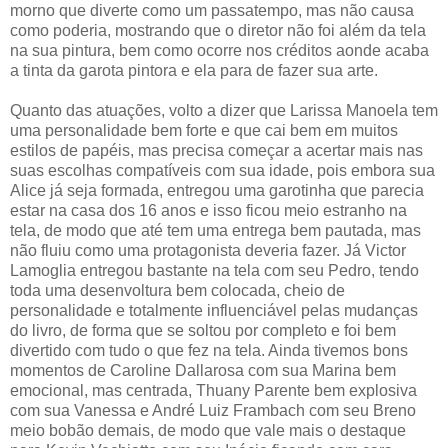
morno que diverte como um passatempo, mas não causa
como poderia, mostrando que o diretor não foi além da tela
na sua pintura, bem como ocorre nos créditos aonde acaba
a tinta da garota pintora e ela para de fazer sua arte.
Quanto das atuações, volto a dizer que Larissa Manoela tem
uma personalidade bem forte e que cai bem em muitos
estilos de papéis, mas precisa começar a acertar mais nas
suas escolhas compatíveis com sua idade, pois embora sua
Alice já seja formada, entregou uma garotinha que parecia
estar na casa dos 16 anos e isso ficou meio estranho na
tela, de modo que até tem uma entrega bem pautada, mas
não fluiu como uma protagonista deveria fazer. Já Victor
Lamoglia entregou bastante na tela com seu Pedro, tendo
toda uma desenvoltura bem colocada, cheio de
personalidade e totalmente influenciável pelas mudanças
do livro, de forma que se soltou por completo e foi bem
divertido com tudo o que fez na tela. Ainda tivemos bons
momentos de Caroline Dallarosa com sua Marina bem
emocional, mas centrada, Thuany Parente bem explosiva
com sua Vanessa e André Luiz Frambach com seu Breno
meio bobão demais, de modo que vale mais o destaque