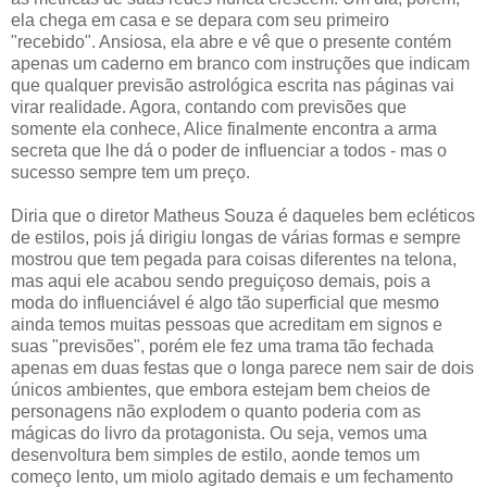
ela chega em casa e se depara com seu primeiro
"recebido". Ansiosa, ela abre e vê que o presente contém
apenas um caderno em branco com instruções que indicam
que qualquer previsão astrológica escrita nas páginas vai
virar realidade. Agora, contando com previsões que
somente ela conhece, Alice finalmente encontra a arma
secreta que lhe dá o poder de influenciar a todos - mas o
sucesso sempre tem um preço.
Diria que o diretor Matheus Souza é daqueles bem ecléticos
de estilos, pois já dirigiu longas de várias formas e sempre
mostrou que tem pegada para coisas diferentes na telona,
mas aqui ele acabou sendo preguiçoso demais, pois a
moda do influenciável é algo tão superficial que mesmo
ainda temos muitas pessoas que acreditam em signos e
suas "previsões", porém ele fez uma trama tão fechada
apenas em duas festas que o longa parece nem sair de dois
únicos ambientes, que embora estejam bem cheios de
personagens não explodem o quanto poderia com as
mágicas do livro da protagonista. Ou seja, vemos uma
desenvoltura bem simples de estilo, aonde temos um
começo lento, um miolo agitado demais e um fechamento