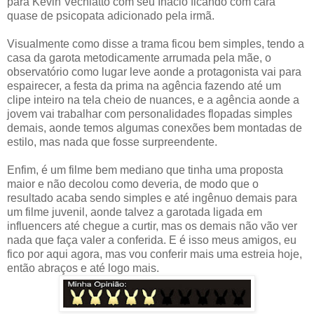
para Kevin Vechiatto com seu Inácio ficando com cara
quase de psicopata adicionado pela irmã.
Visualmente como disse a trama ficou bem simples, tendo a
casa da garota metodicamente arrumada pela mãe, o
observatório como lugar leve aonde a protagonista vai para
espairecer, a festa da prima na agência fazendo até um
clipe inteiro na tela cheio de nuances, e a agência aonde a
jovem vai trabalhar com personalidades flopadas simples
demais, aonde temos algumas conexões bem montadas de
estilo, mas nada que fosse surpreendente.
Enfim, é um filme bem mediano que tinha uma proposta
maior e não decolou como deveria, de modo que o
resultado acaba sendo simples e até ingênuo demais para
um filme juvenil, aonde talvez a garotada ligada em
influencers até chegue a curtir, mas os demais não vão ver
nada que faça valer a conferida. E é isso meus amigos, eu
fico por aqui agora, mas vou conferir mais uma estreia hoje,
então abraços e até logo mais.