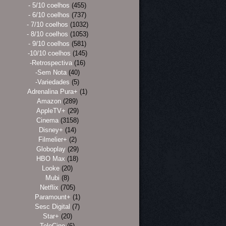
- 5/10 coelhos
(455)
- 6/10 coelhos
(737)
- 7/10 coelhos
(1032)
- 8/10 coelhos
(1053)
- 9/10 coelhos
(581)
-10/10 coelhos
(145)
-Retrospectiva
(16)
-Sem Nota
(40)
-Variedades
(5)
Adrenalina Pura+
(1)
Amazon
(289)
AppleTV+
(29)
Cinema
(3158)
Disney+
(14)
Filmelier+
(2)
Globoplay
(29)
HBO Max
(18)
Looke
(20)
Mubi
(8)
Netflix
(705)
Paramount+
(1)
Sesc Digital
(7)
Star+
(20)
TeleCine
(6)