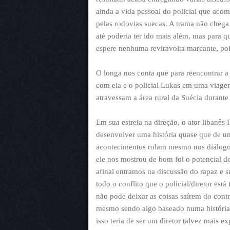
ainda a vida pessoal do policial que aco
pelas rodovias suecas. A trama não chega 
até poderia ter ido mais além, mas para qu
espere nenhuma reviravolta marcante, poi
O longa nos conta que para reencontrar a 
com ela e o policial Lukas em uma viagem
atravessam a área rural da Suécia durante
Em sua estreia na direção, o ator libanês
desenvolver uma história quase que de um
acontecimentos rolam mesmo nos diálogos
ele nos mostrou de bom foi o potencial de
afinal entramos na discussão do rapaz e 
todo o conflito que o policial/diretor est
não pode deixar as coisas saírem do contr
mesmo sendo algo baseado numa história 
isso teria de ser um diretor talvez mais e