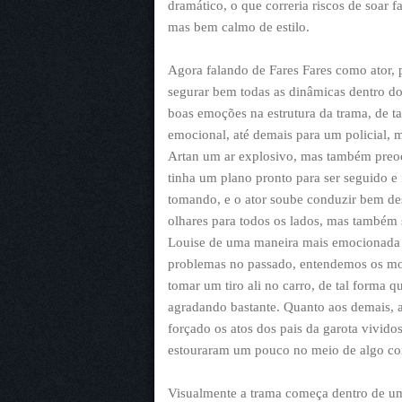
dramático, o que correria riscos de soar f
mas bem calmo de estilo.
Agora falando de Fares Fares como ator, 
segurar bem todas as dinâmicas dentro do 
boas emoções na estrutura da trama, de t
emocional, até demais para um policial,
Artan um ar explosivo, mas também preo
tinha um plano pronto para ser seguido 
tomando, e o ator soube conduzir bem de
olhares para todos os lados, mas também 
Louise de uma maneira mais emocionada e
problemas no passado, entendemos os mo
tomar um tiro ali no carro, de tal forma
agradando bastante. Quanto aos demais, 
forçado os atos dos pais da garota vivido
estouraram um pouco no meio de algo con
Visualmente a trama começa dentro de uma