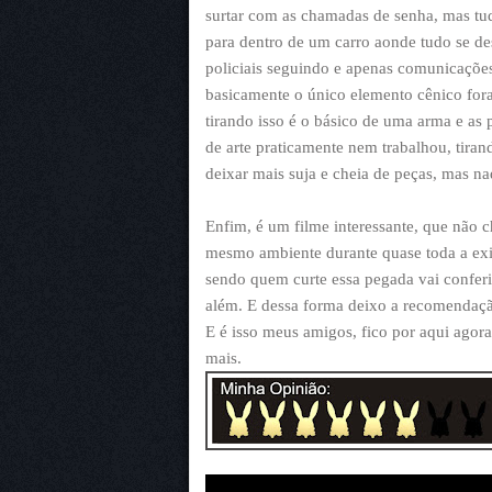
surtar com as chamadas de senha, mas tu
para dentro de um carro aonde tudo se des
policiais seguindo e apenas comunicações
basicamente o único elemento cênico fo
tirando isso é o básico de uma arma e as 
de arte praticamente nem trabalhou, tiran
deixar mais suja e cheia de peças, mas n
Enfim, é um filme interessante, que não
mesmo ambiente durante quase toda a exi
sendo quem curte essa pegada vai conferir
além. E dessa forma deixo a recomendaçã
E é isso meus amigos, fico por aqui agora
mais.