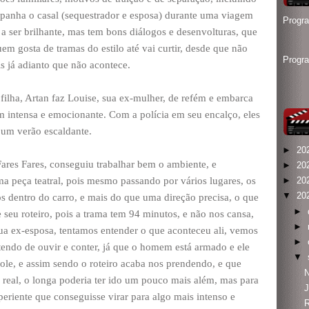
mpanha o casal (sequestrador e esposa) durante uma viagem
Progr
a ser brilhante, mas tem bons diálogos e desenvolturas, que
em gosta de tramas do estilo até vai curtir, desde que não
Progr
s já adianto que não acontece.
filha, Artan faz Louise, sua ex-mulher, de refém e embarca
 intensa e emocionante. Com a polícia em seu encalço, eles
 um verão escaldante.
►
20
 Fares Fares, conseguiu trabalhar bem o ambiente, e
►
20
a peça teatral, pois mesmo passando por vários lugares, os
►
20
▼
20
 dentro do carro, e mais do que uma direção precisa, o que
►
 seu roteiro, pois a trama tem 94 minutos, e não nos cansa,
►
sua ex-esposa, tentamos entender o que aconteceu ali, vemos
►
á tendo de ouvir e conter, já que o homem está armado e ele
▼
ole, e assim sendo o roteiro acaba nos prendendo, e que
N
real, o longa poderia ter ido um pouco mais além, mas para
J
xperiente que conseguisse virar para algo mais intenso e
R