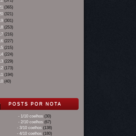
22
(371)
21
(365)
20
(321)
19
(301)
18
(253)
17
(216)
16
(227)
15
(215)
14
(224)
13
(229)
12
(173)
11
(194)
10
(40)
POSTS POR NOTA
- 1/10 coelhos
(30)
- 2/10 coelhos
(67)
- 3/10 coelhos
(138)
- 4/10 coelhos
(180)