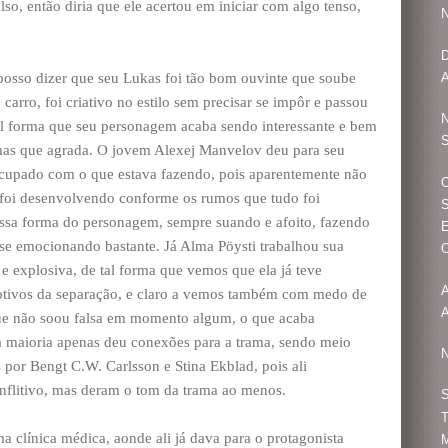
also, então diria que ele acertou em iniciar com algo tenso,
N
D
posso dizer que seu Lukas foi tão bom ouvinte que soube
carro, foi criativo no estilo sem precisar se impôr e passou
N
al forma que seu personagem acaba sendo interessante e bem
S
 mas que agrada. O jovem Alexej Manvelov deu para seu
cupado com o que estava fazendo, pois aparentemente não
O
e foi desenvolvendo conforme os rumos que tudo foi
S
ssa forma do personagem, sempre suando e afoito, fazendo
E
se emocionando bastante. Já Alma Pöysti trabalhou sua
O
 explosiva, de tal forma que vemos que ela já teve
tivos da separação, e claro a vemos também com medo de
A
 que não soou falsa em momento algum, o que acaba
a maioria apenas deu conexões para a trama, sendo meio
N
s por Bengt C.W. Carlsson e Stina Ekblad, pois ali
flitivo, mas deram o tom da trama ao menos.
S
T
 clínica médica, aonde ali já dava para o protagonista
M