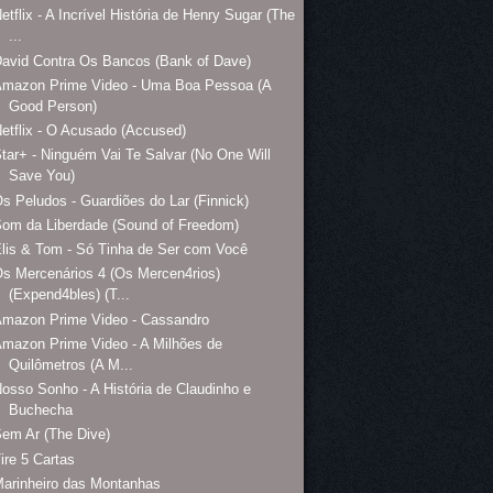
etflix - A Incrível História de Henry Sugar (The
...
avid Contra Os Bancos (Bank of Dave)
Amazon Prime Video - Uma Boa Pessoa (A
Good Person)
etflix - O Acusado (Accused)
tar+ - Ninguém Vai Te Salvar (No One Will
Save You)
s Peludos - Guardiões do Lar (Finnick)
om da Liberdade (Sound of Freedom)
lis & Tom - Só Tinha de Ser com Você
s Mercenários 4 (Os Mercen4rios)
(Expend4bles) (T...
Amazon Prime Video - Cassandro
mazon Prime Video - A Milhões de
Quilômetros (A M...
osso Sonho - A História de Claudinho e
Buchecha
em Ar (The Dive)
ire 5 Cartas
arinheiro das Montanhas