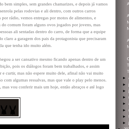
do bem simples, sem grandes chamarizes, e depois já vamos
A
enrola pelas rodovias e ali dentro, com outros carros
A
 por rádio, vemos entregas por motos de alimentos, e
N
ra do comum foram alguns ovos jogados por jovens, mas
N
pessoas ali sentadas dentro do carro, de forma que a equipe
do claro a garagem dos pais da protagonista que precisaram
A
ada que tenha ido muito além.
N
O
 chegou a ser cansativo mesmo ficando apenas dentro de um
bição, pois os diálogos foram bem trabalhados, e assim
T
 e curtir, mas não espere muito dele, afinal não vai muito
►
o com algumas ressalvas, mas que vale o play pelo menos.
►
, mas vou conferir mais um hoje, então abraços e até logo
►
►
►
►
►
►