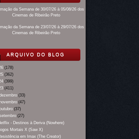
amação da Semana de 30/07/26 à 05/08/26 dos
Cinemas de Ribeirão Preto
amação da Semana de 23/07/26 à 29/07/26 dos
Cinemas de Ribeirão Preto
ARQUIVO DO BLOG
26
(178)
25
(362)
24
(399)
23
(411)
dezembro
(33)
novembro
(47)
outubro
(37)
setembro
(27)
etflix - Destinos à Deriva (Nowhere)
ogos Mortais X (Saw X)
esistência em Imax (The Creator)