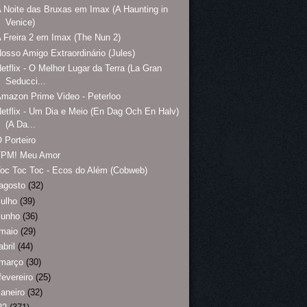
 Noite das Bruxas em Imax (A Haunting in
Venice)
 Freira 2 em Imax (The Nun 2)
osso Amigo Extraordinário (Jules)
etflix - O Melhor Lugar da Terra (La Gran
Seducci...
mazon Prime Video - Peterloo
etflix - Um Dia e Meio (En Dag Och En Halv)
(A Da...
 Porteiro
TPM! Meu Amor
oc Toc Toc - Ecos do Além (Cobweb)
agosto
(32)
julho
(39)
junho
(36)
maio
(29)
abril
(44)
março
(30)
fevereiro
(25)
janeiro
(32)