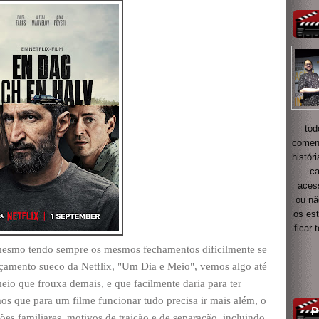
tod
coment
histór
ca
acess
ou nã
os es
ficar
 mesmo tendo sempre os mesmos fechamentos dificilmente se
çamento sueco da Netflix, "Um Dia e Meio", vemos algo até
eio que frouxa demais, e que facilmente daria para ter
 que para um filme funcionar tudo precisa ir mais além, o
ões familiares, motivos de traição e de separação, incluindo