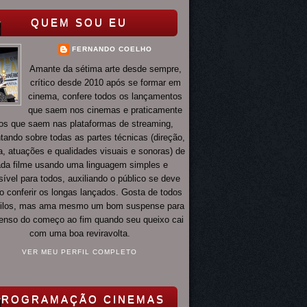
QUEM SOU EU
FERNANDO COELHO
Amante da sétima arte desde sempre,
crítico desde 2010 após se formar em
cinema, confere todos os lançamentos
que saem nos cinemas e praticamente
os que saem nas plataformas de streaming,
ando sobre todas as partes técnicas (direção,
ia, atuações e qualidades visuais e sonoras) de
da filme usando uma linguagem simples e
ível para todos, auxiliando o público se deve
o conferir os longas lançados. Gosta de todos
tilos, mas ama mesmo um bom suspense para
 tenso do começo ao fim quando seu queixo cai
com uma boa reviravolta.
VER MEU PERFIL COMPLETO
PROGRAMAÇÃO CINEMAS