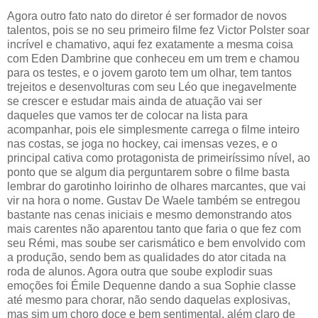
Agora outro fato nato do diretor é ser formador de novos
talentos, pois se no seu primeiro filme fez Victor Polster soar
incrível e chamativo, aqui fez exatamente a mesma coisa
com Eden Dambrine que conheceu em um trem e chamou
para os testes, e o jovem garoto tem um olhar, tem tantos
trejeitos e desenvolturas com seu Léo que inegavelmente
se crescer e estudar mais ainda de atuação vai ser
daqueles que vamos ter de colocar na lista para
acompanhar, pois ele simplesmente carrega o filme inteiro
nas costas, se joga no hockey, cai imensas vezes, e o
principal cativa como protagonista de primeiríssimo nível, ao
ponto que se algum dia perguntarem sobre o filme basta
lembrar do garotinho loirinho de olhares marcantes, que vai
vir na hora o nome. Gustav De Waele também se entregou
bastante nas cenas iniciais e mesmo demonstrando atos
mais carentes não aparentou tanto que faria o que fez com
seu Rémi, mas soube ser carismático e bem envolvido com
a produção, sendo bem as qualidades do ator citada na
roda de alunos. Agora outra que soube explodir suas
emoções foi Émile Dequenne dando a sua Sophie classe
até mesmo para chorar, não sendo daquelas explosivas,
mas sim um choro doce e bem sentimental, além claro de