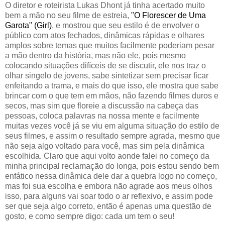
O diretor e roteirista Lukas Dhont já tinha acertado muito
bem a mão no seu filme de estreia,
"O Florescer de Uma
Garota" (Girl)
, e mostrou que seu estilo é de envolver o
público com atos fechados, dinâmicas rápidas e olhares
amplos sobre temas que muitos facilmente poderiam pesar
a mão dentro da história, mas não ele, pois mesmo
colocando situações difíceis de se discutir, ele nos traz o
olhar singelo de jovens, sabe sintetizar sem precisar ficar
enfeitando a trama, e mais do que isso, ele mostra que sabe
brincar com o que tem em mãos, não fazendo filmes duros e
secos, mas sim que floreie a discussão na cabeça das
pessoas, coloca palavras na nossa mente e facilmente
muitas vezes você já se viu em alguma situação do estilo de
seus filmes, e assim o resultado sempre agrada, mesmo que
não seja algo voltado para você, mas sim pela dinâmica
escolhida. Claro que aqui volto aonde falei no começo da
minha principal reclamação do longa, pois estou sendo bem
enfático nessa dinâmica dele dar a quebra logo no começo,
mas foi sua escolha e embora não agrade aos meus olhos
isso, para alguns vai soar todo o ar reflexivo, e assim pode
ser que seja algo correto, então é apenas uma questão de
gosto, e como sempre digo: cada um tem o seu!