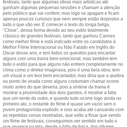
festivais, tanto que algumas obras mais artísticas até
ganham algumas pequenas sessões e chamam a atenção
pelo público que vai conferir, mas logo se apagam e ficam
apenas poucos curiosos que nem sempre estão dispostos a
tudo o que vão ver. E comecei o texto do longa belga,
"Close", dessa forma devido ao seu estilo totalmente
clássico de grandes festivais, tanto que ganhou Cannes
como melhor filme e está indicado entre os candidatos à
Melhor Filme Internacional ou Não Falado em Inglês do
Oscar desse ano, e tem todos os quesitos para encantar
alguns com uma trama bem emocional, mas também tem
todo o estilo para que alguns não entrem completamente no
clima como o diretor imaginava, pois é uma bela obra, tem
um visual e um teor bem encantador, mas diria que a quebra
ou ponto de virada como alguns costumam chamar ocorre
muito antes do que deveria, pois a síntese da trama é
mostrar a proximidade dos dois garotos, é mostrar a falta
que um sente do outro, e quando tudo ocorre logo ainda no
primeiro ato, o restante do filme é quase um vazio sem o
jovem protagonista explodir, e isso acaba até cansando com
as repetidas cenas mostradas, que volto a frisar que sendo
um filme de festivais, conseguimos ver sentido em tudo o
que aparece na tela, desde a falta de força, dos olhares