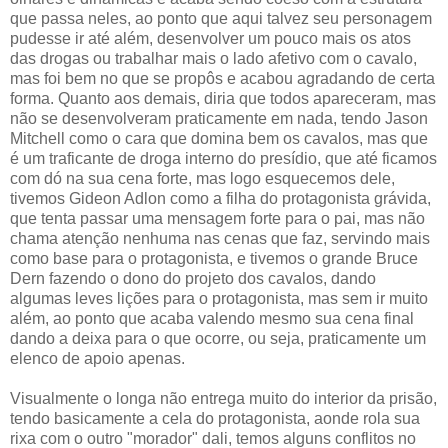
que passa neles, ao ponto que aqui talvez seu personagem
pudesse ir até além, desenvolver um pouco mais os atos
das drogas ou trabalhar mais o lado afetivo com o cavalo,
mas foi bem no que se propôs e acabou agradando de certa
forma. Quanto aos demais, diria que todos apareceram, mas
não se desenvolveram praticamente em nada, tendo Jason
Mitchell como o cara que domina bem os cavalos, mas que
é um traficante de droga interno do presídio, que até ficamos
com dó na sua cena forte, mas logo esquecemos dele,
tivemos Gideon Adlon como a filha do protagonista grávida,
que tenta passar uma mensagem forte para o pai, mas não
chama atenção nenhuma nas cenas que faz, servindo mais
como base para o protagonista, e tivemos o grande Bruce
Dern fazendo o dono do projeto dos cavalos, dando
algumas leves lições para o protagonista, mas sem ir muito
além, ao ponto que acaba valendo mesmo sua cena final
dando a deixa para o que ocorre, ou seja, praticamente um
elenco de apoio apenas.
Visualmente o longa não entrega muito do interior da prisão,
tendo basicamente a cela do protagonista, aonde rola sua
rixa com o outro "morador" dali, temos alguns conflitos no