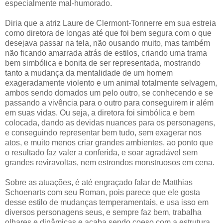
especialmente mal-humorado.
Diria que a atriz Laure de Clermont-Tonnerre em sua estreia
como diretora de longas até que foi bem segura com o que
desejava passar na tela, não ousando muito, mas também
não ficando amarrada atrás de estilos, criando uma trama
bem simbólica e bonita de ser representada, mostrando
tanto a mudança da mentalidade de um homem
exageradamente violento e um animal totalmente selvagem,
ambos sendo domados um pelo outro, se conhecendo e se
passando a vivência para o outro para conseguirem ir além
em suas vidas. Ou seja, a diretora foi simbólica e bem
colocada, dando as devidas nuances para os personagens,
e conseguindo representar bem tudo, sem exagerar nos
atos, e muito menos criar grandes ambientes, ao ponto que
o resultado faz valer a conferida, e soar agradável sem
grandes reviravoltas, nem estrondos monstruosos em cena.
Sobre as atuações, é até engraçado falar de Matthias
Schoenarts com seu Roman, pois parece que ele gosta
desse estilo de mudanças temperamentais, e usa isso em
diversos personagens seus, e sempre faz bem, trabalha
olhares e dinâmicas e acaba sendo coeso com a estrutura