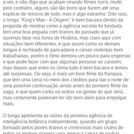
a ver, e não digo que acabam virando filmes ruins, muito
pelo contrário, alguns são tão bons que fazem até uma
espécie de reinício de tudo, mas é algo estranho. Dito isso,
o longa "King's Man - A Origem" é bem bacana dentro da
proposta de mostrar como a agência secreta foi fundada,
tem uma boa pegada com tiranos do passado que já
ouvimos falar nos livros de História, mas claro aqui com
situações bem diferentes, e que assim como os demais
longas é recheado de pancadaria e cenas violentas bem
trabalhadas, porém o ritmo demora um pouco para engrenar,
o que pode fazer com que algumas pessoas se cansem,
mas depois que entra no clima tudo é bem bacana e temos
até surpresas. Ou seja, é mais um bom filme da franquia,
que tem uma cena no meio dos créditos para dar o norte de
uma possível continuação ainda antes do primeiro filme da
saga, e que quem curtiu os outros vai gostar do que verá,
mas certamente poderiam ter ido bem além para empolgar
mais.
O longa apresenta as raízes da primeira agência de
inteligência britânica independente, quando um grupo
formado pelos piores tiranos e criminosos mais cruéis de
todos os tempos planeja uma ameaça capaz de roubar