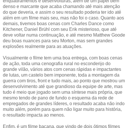
enquadramentos e desenvolturas, além de um papel bem
denso e marcante que acaba chamando até mais atenção
do que deveria, e assim o seu resultado poderia ter ido até
além em um filme mais seu, mas não foi o caso. Quanto aos
demais, tivemos boas cenas com Charles Dance como
Kitchener, Daniel Brühl com seu Erik misterioso, que até
deve voltar numa continuação, e até mesmo Matthew Goode
deu boas nuances para seu Morton, mas sem grandes
explosões realmente para as atuações.
Visualmente o filme tem uma boa entrega, com boas cenas
de ação, toda uma cenografia rural no esconderijo do
grande vilão, vários atos com cenas rápidas e impactantes
de lutas, um castelo bem imponente, toda a montagem da
guerra com tiros, front e tudo mais, ao ponto que mostrou um
desenvolvimento até que grandioso da equipe de arte, mas
tudo é meio que jogado sem uma síntese mais própria, que
mesmo tendo de pano de fundo o esquema da rede de
empregados de grandes líderes, o resultado acaba não indo
muito além, porém para quem não ligar muito para história,
o resultado impacta ao menos.
Enfim, é um filme bacana, que vindo de dois ótimos filmes