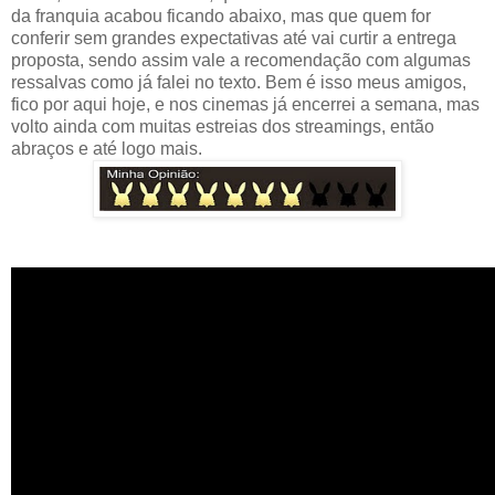
da franquia acabou ficando abaixo, mas que quem for
conferir sem grandes expectativas até vai curtir a entrega
proposta, sendo assim vale a recomendação com algumas
ressalvas como já falei no texto. Bem é isso meus amigos,
fico por aqui hoje, e nos cinemas já encerrei a semana, mas
volto ainda com muitas estreias dos streamings, então
abraços e até logo mais.