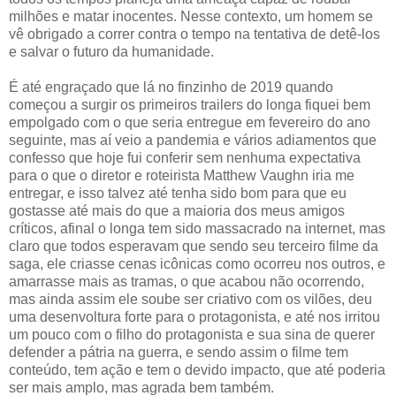
milhões e matar inocentes. Nesse contexto, um homem se
vê obrigado a correr contra o tempo na tentativa de detê-los
e salvar o futuro da humanidade.
É até engraçado que lá no finzinho de 2019 quando
começou a surgir os primeiros trailers do longa fiquei bem
empolgado com o que seria entregue em fevereiro do ano
seguinte, mas aí veio a pandemia e vários adiamentos que
confesso que hoje fui conferir sem nenhuma expectativa
para o que o diretor e roteirista Matthew Vaughn iria me
entregar, e isso talvez até tenha sido bom para que eu
gostasse até mais do que a maioria dos meus amigos
críticos, afinal o longa tem sido massacrado na internet, mas
claro que todos esperavam que sendo seu terceiro filme da
saga, ele criasse cenas icônicas como ocorreu nos outros, e
amarrasse mais as tramas, o que acabou não ocorrendo,
mas ainda assim ele soube ser criativo com os vilões, deu
uma desenvoltura forte para o protagonista, e até nos irritou
um pouco com o filho do protagonista e sua sina de querer
defender a pátria na guerra, e sendo assim o filme tem
conteúdo, tem ação e tem o devido impacto, que até poderia
ser mais amplo, mas agrada bem também.