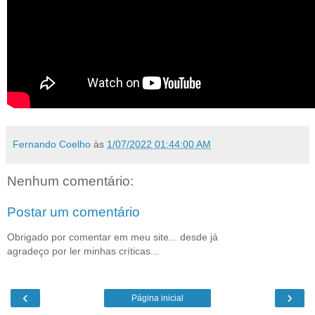
Fernando Coelho
às
1/07/2022 01:44:00 AM
Nenhum comentário:
Postar um comentário
Obrigado por comentar em meu site... desde já
agradeço por ler minhas críticas...
‹
›
Página inicial