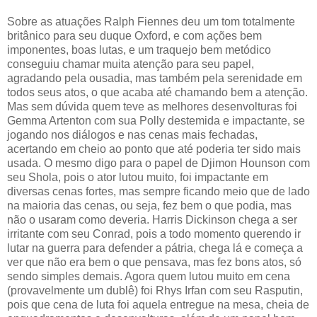
Sobre as atuações Ralph Fiennes deu um tom totalmente
britânico para seu duque Oxford, e com ações bem
imponentes, boas lutas, e um traquejo bem metódico
conseguiu chamar muita atenção para seu papel,
agradando pela ousadia, mas também pela serenidade em
todos seus atos, o que acaba até chamando bem a atenção.
Mas sem dúvida quem teve as melhores desenvolturas foi
Gemma Artenton com sua Polly destemida e impactante, se
jogando nos diálogos e nas cenas mais fechadas,
acertando em cheio ao ponto que até poderia ter sido mais
usada. O mesmo digo para o papel de Djimon Hounson com
seu Shola, pois o ator lutou muito, foi impactante em
diversas cenas fortes, mas sempre ficando meio que de lado
na maioria das cenas, ou seja, fez bem o que podia, mas
não o usaram como deveria. Harris Dickinson chega a ser
irritante com seu Conrad, pois a todo momento querendo ir
lutar na guerra para defender a pátria, chega lá e começa a
ver que não era bem o que pensava, mas fez bons atos, só
sendo simples demais. Agora quem lutou muito em cena
(provavelmente um dublê) foi Rhys Irfan com seu Rasputin,
pois que cena de luta foi aquela entregue na mesa, cheia de