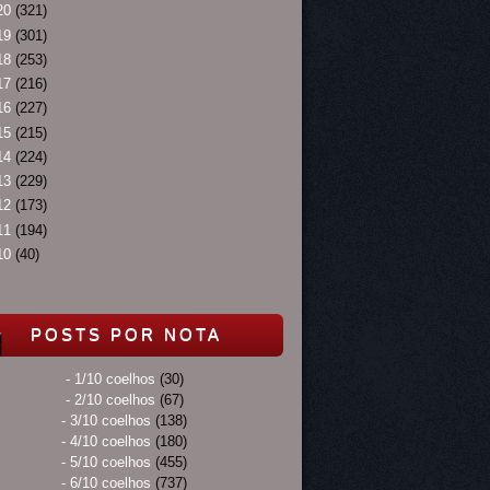
20
(321)
19
(301)
18
(253)
17
(216)
16
(227)
15
(215)
14
(224)
13
(229)
12
(173)
11
(194)
10
(40)
POSTS POR NOTA
- 1/10 coelhos
(30)
- 2/10 coelhos
(67)
- 3/10 coelhos
(138)
- 4/10 coelhos
(180)
- 5/10 coelhos
(455)
- 6/10 coelhos
(737)