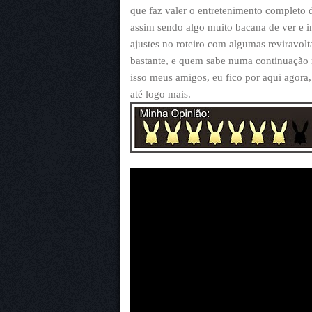
que faz valer o entretenimento completo 
assim sendo algo muito bacana de ver e 
ajustes no roteiro com algumas reviravolt
bastante, e quem sabe numa continuação 
isso meus amigos, eu fico por aqui agora
até logo mais.