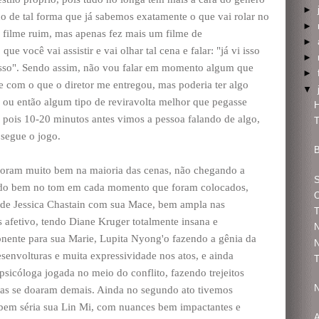
►
do de tal forma que já sabemos exatamente o que vai rolar no
►
m filme ruim, mas apenas fez mais um filme de
►
e você vai assistir e vai olhar tal cena e falar: "já vi isso
►
 isso". Sendo assim, não vou falar em momento algum que
►
nte com o que o diretor me entregou, mas poderia ter algo
▼
 ou então algum tipo de reviravolta melhor que pegasse
H
, pois 10-20 minutos antes vimos a pessoa falando de algo,
T
 segue o jogo.
 foram muito bem na maioria das cenas, não chegando a
ando bem no tom em cada momento que foram colocados,
O
o de Jessica Chastain com sua Mace, bem ampla nas
T
afetivo, tendo Diane Kruger totalmente insana e
N
ente para sua Marie, Lupita Nyong'o fazendo a gênia da
N
senvolturas e muita expressividade nos atos, e ainda
T
sicóloga jogada no meio do conflito, fazendo trejeitos
N
das se doaram demais. Ainda no segundo ato tivemos
bem séria sua Lin Mi, com nuances bem impactantes e
A