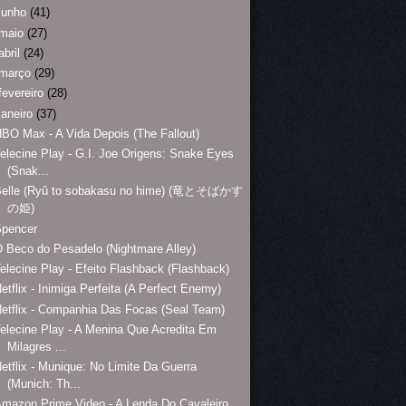
junho
(41)
maio
(27)
abril
(24)
março
(29)
fevereiro
(28)
janeiro
(37)
BO Max - A Vida Depois (The Fallout)
elecine Play - G.I. Joe Origens: Snake Eyes
(Snak...
Belle (Ryû to sobakasu no hime) (竜とそばかす
の姫)
Spencer
 Beco do Pesadelo (Nightmare Alley)
elecine Play - Efeito Flashback (Flashback)
etflix - Inimiga Perfeita (A Perfect Enemy)
etflix - Companhia Das Focas (Seal Team)
elecine Play - A Menina Que Acredita Em
Milagres ...
etflix - Munique: No Limite Da Guerra
(Munich: Th...
mazon Prime Video - A Lenda Do Cavaleiro