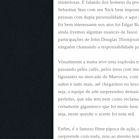
misteriosas. E falando dos homens da pro
Sebastian Stan com seu Nick bem imponen
pessoas com dupla personalidade, e aqui
foi bem interessante nos atos foi Edgar
ainda tivemos algumas nuances de Jason 
participações de John Douglas Thompson
ninguém chamando a responsabilidade par
Visualmente a trama teve uma explosão inc
passando pelos cafés, pelos trens com mui
figurantes no mercado do Marrocos, com f
saltos e tudo mais, até chegarmos no luxo
seja, a equipe de arte surpreendeu demais
perfeitas, que não tem nem como reclam
certamente gigantesco que foi muito bem 
seja, nesse quesito o acerto foi nota mil.
Enfim, é o famoso filme pipoca de ação, 
surpreende com nada, mas ao mesmo temp