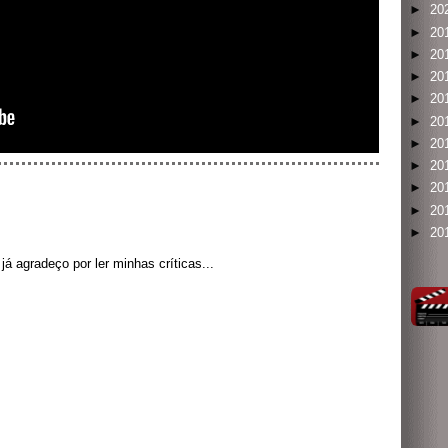
►
20
►
20
►
20
►
20
►
20
►
20
►
20
►
20
►
20
►
20
►
20
á agradeço por ler minhas críticas...