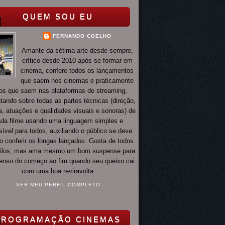
QUEM SOU EU
FERNANDO COELHO
Amante da sétima arte desde sempre,
crítico desde 2010 após se formar em
cinema, confere todos os lançamentos
que saem nos cinemas e praticamente
os que saem nas plataformas de streaming,
ando sobre todas as partes técnicas (direção,
ia, atuações e qualidades visuais e sonoras) de
da filme usando uma linguagem simples e
ível para todos, auxiliando o público se deve
o conferir os longas lançados. Gosta de todos
tilos, mas ama mesmo um bom suspense para
 tenso do começo ao fim quando seu queixo cai
com uma boa reviravolta.
VER MEU PERFIL COMPLETO
PROGRAMAÇÃO CINEMAS