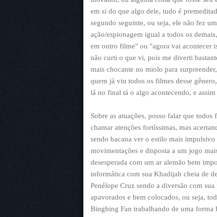
em si do que algo dele, tudo é premedita
segundo seguinte, ou seja, ele não fez u
ação/espionagem igual a todos os demais, qu
em outro filme" ou "agora vai acontecer
não curti o que vi, pois me diverti basta
mais chocante no miolo para surpreender,
quem já viu todos os filmes desse gênero
lá no final tá o algo acontecendo, e assim
Sobre as atuações, posso falar que todos
chamar atenções fortíssimas, mas acert
sendo bacana ver o estilo mais impulsiv
movimentações e disposta a um jogo mais 
desesperada com um ar alemão bem impon
informática com sua Khadijah cheia de de
Penélope Cruz sendo a diversão com sua p
apavorados e bem colocados, ou seja, to
Bingbing Fan trabalhando de uma forma 