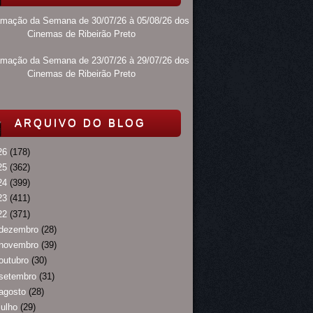
amação da Semana de 30/07/26 à 05/08/26 dos
Cinemas de Ribeirão Preto
amação da Semana de 23/07/26 à 29/07/26 dos
Cinemas de Ribeirão Preto
ARQUIVO DO BLOG
26
(178)
25
(362)
24
(399)
23
(411)
22
(371)
dezembro
(28)
novembro
(39)
outubro
(30)
setembro
(31)
agosto
(28)
julho
(29)