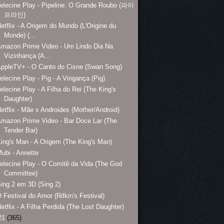
elecine Play - Pipeline: O Grande Roubo (파이
프라인)
etflix - A Origem do Mundo (L'Origine du
Monde) (...
mazon Prime Video - Um Lindo Dia Na
Vizinhança (A...
ppleTV+ - O Canto do Cisne (Swan Song)
elecine Play - Pig - A Vingança (Pig)
elecine Play - A Filha do Rei (The King's
Daughter)
etflix - Mãe x Androides (Mother/Android)
mazon Prime Video - Bar Doce Lar (The
Tender Bar)
ing's Man - A Origem (The King's Man)
ubi - Annette
elecine Play - O Comitê da Vida (The God
Committee)
ing 2 em 3D (Sing 2)
 Festival do Amor (Rifkin's Festival)
etflix - A Filha Perdida (The Lost Daughter)
21
(365)