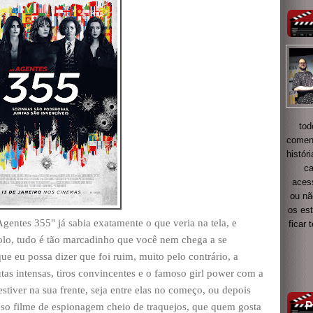
tod
coment
histór
ca
acess
ou nã
os es
Agentes 355" já sabia exatamente o que veria na tela, e
ficar
lo, tudo é tão marcadinho que você nem chega a se
ue eu possa dizer que foi ruim, muito pelo contrário, a
tas intensas, tiros convincentes e o famoso girl power com a
iver na sua frente, seja entre elas no começo, ou depois
oso filme de espionagem cheio de traquejos, que quem gosta