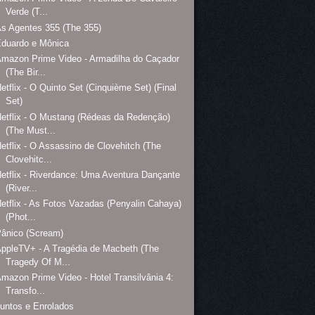
Verde (T...
s Agentes 355 (The 355)
Eduardo e Mônica
mazon Prime Video - Armadilha do Caçador
(The Bir...
etflix - O Quinto Set (Cinquième Set) (Final
Set)
etflix - O Mustang (Rédeas da Redenção)
(The Must...
etflix - O Assassino de Clovehitch (The
Clovehitc...
etflix - Riverdance: Uma Aventura Dançante
(River...
etflix - As Fotos Vazadas (Penyalin Cahaya)
(Phot...
ânico (Scream)
ppleTV+ - A Tragédia de Macbeth (The
Tragedy Of M...
mazon Prime Video - Hotel Transilvânia 4:
Transfo...
untos e Enrolados