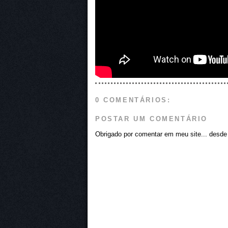
0 COMENTÁRIOS:
POSTAR UM COMENTÁRIO
Obrigado por comentar em meu site... desde j