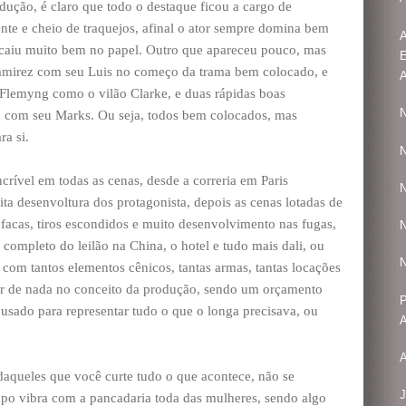
dução, é claro que todo o destaque ficou a cargo de
te e cheio de traquejos, afinal o ator sempre domina bem
A
 caiu muito bem no papel. Outro que apareceu pouco, mas
 Ramirez com seu Luis no começo da trama bem colocado, e
A
Flemyng como o vilão Clarke, e duas rápidas boas
N
 com seu Marks. Ou seja, todos bem colocados, mas
a si.
N
rível em todas as cenas, desde a correria em Paris
N
ta desenvoltura dos protagonista, depois as cenas lotadas de
acas, tiros escondidos e muito desenvolvimento nas fugas,
N
 completo do leilão na China, o hotel e tudo mais dali, ou
N
 com tantos elementos cênicos, tantas armas, tantas locações
ar de nada no conceito da produção, sendo um orçamento
P
usado para representar tudo o que o longa precisava, ou
A
A
daqueles que você curte tudo o que acontece, não se
J
o vibra com a pancadaria toda das mulheres, sendo algo