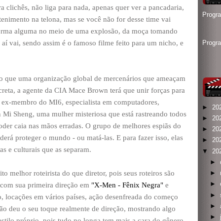
ara clichês, não liga para nada, apenas quer ver a pancadaria,
Progr
enimento na telona, mas se você não for desse time vai
 forma alguma no meio de uma explosão, da moça tomando
aí vai, sendo assim é o famoso filme feito para um nicho, e
Progr
do que uma organização global de mercenários que ameaçam
reta, a agente da CIA Mace Brown terá que unir forças para
a ex-membro do MI6, especialista em computadores,
►
20
n Mi Sheng, uma mulher misteriosa que está rastreando todos
►
20
poder caia nas mãos erradas. O grupo de melhores espiãs do
►
20
erá proteger o mundo - ou matá-las. E para fazer isso, elas
►
20
cas e culturais que as separam.
▼
20
►
 melhor roteirista do que diretor, pois seus roteiros são
►
►
o com sua primeira direção em
"X-Men - Fênix Negra"
e
►
ão, locações em vários países, ação desenfreada do começo
►
não deu o seu toque realmente de direção, mostrando algo
►
stilo próprio, pois tudo no longa tem mais a cara do gênero