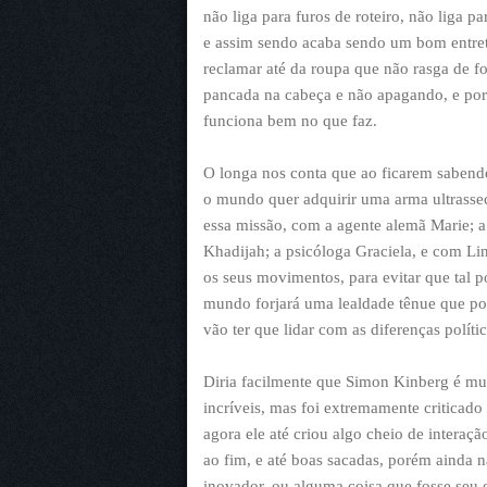
não liga para furos de roteiro, não liga p
e assim sendo acaba sendo um bom entret
reclamar até da roupa que não rasga de
pancada na cabeça e não apagando, e por 
funciona bem no que faz.
O longa nos conta que ao ficarem saben
o mundo quer adquirir uma arma ultrassec
essa missão, com a agente alemã Marie; 
Khadijah; a psicóloga Graciela, e com Li
os seus movimentos, para evitar que tal 
mundo forjará uma lealdade tênue que pod
vão ter que lidar com as diferenças políti
Diria facilmente que Simon Kinberg é muito
incríveis, mas foi extremamente criticad
agora ele até criou algo cheio de interaç
ao fim, e até boas sacadas, porém ainda 
inovador, ou alguma coisa que fosse seu e