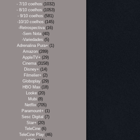
- 7/10 coelhos
(1032)
- 8/10 coelhos
(1053)
- 9/10 coelhos
(581)
-10/10 coelhos
(145)
-Retrospectiva
(16)
-Sem Nota
(40)
-Variedades
(5)
Adrenalina Pura+
(1)
Amazon
(289)
AppleTV+
(29)
Cinema
(3158)
Disney+
(14)
Filmelier+
(2)
Globoplay
(29)
HBO Max
(18)
Looke
(20)
Mubi
(8)
Netflix
(705)
Paramount+
(1)
Sesc Digital
(7)
Star+
(20)
TeleCine
(6)
TeleCine Play
(46)