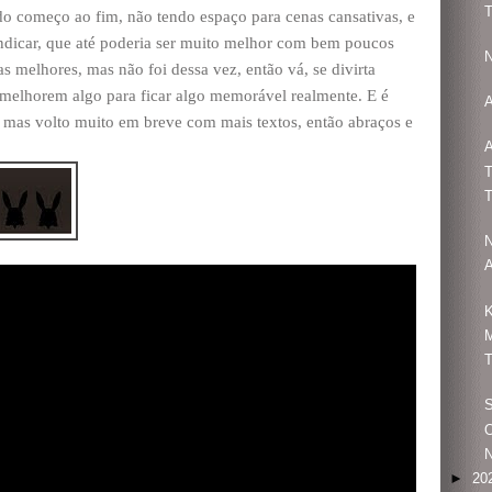
T
do começo ao fim, não tendo espaço para cenas cansativas, e
indicar, que até poderia ser muito melhor com bem poucos
N
as melhores, mas não foi dessa vez, então vá, se divirta
melhorem algo para ficar algo memorável realmente. E é
A
, mas volto muito em breve com mais textos, então abraços e
A
T
T
N
A
K
M
T
S
O
N
►
20