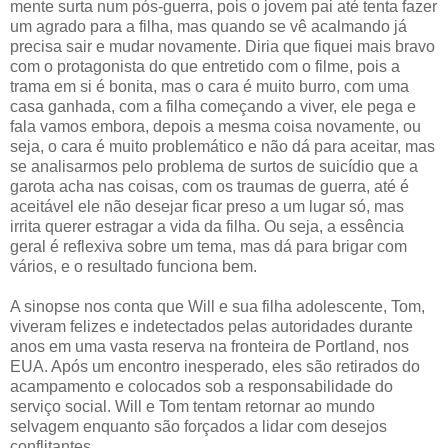
mente surta num pós-guerra, pois o jovem pai até tenta fazer
um agrado para a filha, mas quando se vê acalmando já
precisa sair e mudar novamente. Diria que fiquei mais bravo
com o protagonista do que entretido com o filme, pois a
trama em si é bonita, mas o cara é muito burro, com uma
casa ganhada, com a filha começando a viver, ele pega e
fala vamos embora, depois a mesma coisa novamente, ou
seja, o cara é muito problemático e não dá para aceitar, mas
se analisarmos pelo problema de surtos de suicídio que a
garota acha nas coisas, com os traumas de guerra, até é
aceitável ele não desejar ficar preso a um lugar só, mas
irrita querer estragar a vida da filha. Ou seja, a essência
geral é reflexiva sobre um tema, mas dá para brigar com
vários, e o resultado funciona bem.
A sinopse nos conta que Will e sua filha adolescente, Tom,
viveram felizes e indetectados pelas autoridades durante
anos em uma vasta reserva na fronteira de Portland, nos
EUA. Após um encontro inesperado, eles são retirados do
acampamento e colocados sob a responsabilidade do
serviço social. Will e Tom tentam retornar ao mundo
selvagem enquanto são forçados a lidar com desejos
conflitantes.