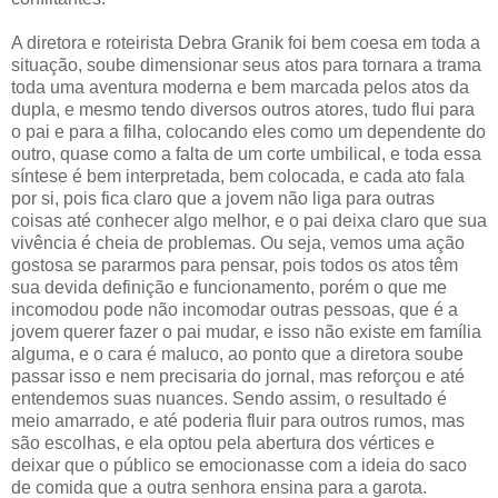
A diretora e roteirista Debra Granik foi bem coesa em toda a
situação, soube dimensionar seus atos para tornara a trama
toda uma aventura moderna e bem marcada pelos atos da
dupla, e mesmo tendo diversos outros atores, tudo flui para
o pai e para a filha, colocando eles como um dependente do
outro, quase como a falta de um corte umbilical, e toda essa
síntese é bem interpretada, bem colocada, e cada ato fala
por si, pois fica claro que a jovem não liga para outras
coisas até conhecer algo melhor, e o pai deixa claro que sua
vivência é cheia de problemas. Ou seja, vemos uma ação
gostosa se pararmos para pensar, pois todos os atos têm
sua devida definição e funcionamento, porém o que me
incomodou pode não incomodar outras pessoas, que é a
jovem querer fazer o pai mudar, e isso não existe em família
alguma, e o cara é maluco, ao ponto que a diretora soube
passar isso e nem precisaria do jornal, mas reforçou e até
entendemos suas nuances. Sendo assim, o resultado é
meio amarrado, e até poderia fluir para outros rumos, mas
são escolhas, e ela optou pela abertura dos vértices e
deixar que o público se emocionasse com a ideia do saco
de comida que a outra senhora ensina para a garota.