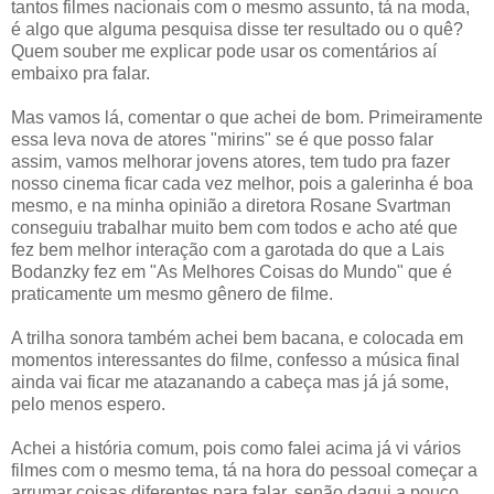
tantos filmes nacionais com o mesmo assunto, tá na moda,
é algo que alguma pesquisa disse ter resultado ou o quê?
Quem souber me explicar pode usar os comentários aí
embaixo pra falar.
Mas vamos lá, comentar o que achei de bom. Primeiramente
essa leva nova de atores "mirins" se é que posso falar
assim, vamos melhorar jovens atores, tem tudo pra fazer
nosso cinema ficar cada vez melhor, pois a galerinha é boa
mesmo, e na minha opinião a diretora Rosane Svartman
conseguiu trabalhar muito bem com todos e acho até que
fez bem melhor interação com a garotada do que a Lais
Bodanzky fez em "As Melhores Coisas do Mundo" que é
praticamente um mesmo gênero de filme.
A trilha sonora também achei bem bacana, e colocada em
momentos interessantes do filme, confesso a música final
ainda vai ficar me atazanando a cabeça mas já já some,
pelo menos espero.
Achei a história comum, pois como falei acima já vi vários
filmes com o mesmo tema, tá na hora do pessoal começar a
arrumar coisas diferentes para falar, senão daqui a pouco