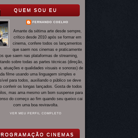
QUEM SOU EU
FERNANDO COELHO
Amante da sétima arte desde sempre,
crítico desde 2010 após se formar em
cinema, confere todos os lançamentos
que saem nos cinemas e praticamente
os que saem nas plataformas de streaming,
ando sobre todas as partes técnicas (direção,
ia, atuações e qualidades visuais e sonoras) de
da filme usando uma linguagem simples e
ível para todos, auxiliando o público se deve
o conferir os longas lançados. Gosta de todos
tilos, mas ama mesmo um bom suspense para
 tenso do começo ao fim quando seu queixo cai
com uma boa reviravolta.
VER MEU PERFIL COMPLETO
PROGRAMAÇÃO CINEMAS