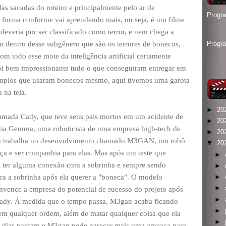
as sacadas do roteiro e principalmente pelo ar de
Progr
 forma conforme vai aprendendo mais, ou seja, é um filme
deveria por ser classificado como terror, e nem chega a
m dentro desse subgênero que são os terrores de bonecos,
Progr
om todo esse mote da inteligência artificial certamente
foi bem impressionante tudo o que conseguiram entregar em
emplos que usaram bonecos mesmo, aqui tivemos uma garota
 na tela.
►
20
mada Cady, que teve seus pais mortos em um acidente de
►
20
 tia Gemma, uma roboticista de uma empresa high-tech de
►
20
ma trabalha no desenvolvimento chamado M3GAN, um robô
▼
20
ça e ser companhia para elas. Mas após um teste que
►
em ter alguma conexão com a sobrinha e sempre sendo
►
a a sobrinha após ela querer a "boneca". O modelo
►
►
nvence a empresa do potencial de sucesso do projeto após
►
ady. À medida que o tempo passa, M3gan acaba ficando
►
em qualquer ordem, além de matar qualquer coisa que ela
►
 dias passam e M3gan pode parecer mais uma ameaça para