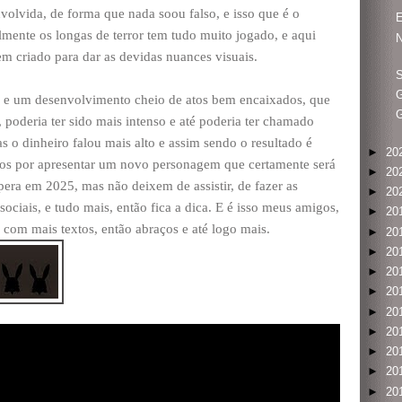
olvida, de forma que nada soou falso, e isso que é o
lmente os longas de terror tem tudo muito jogado, e aqui
N
em criado para dar as devidas nuances visuais.
S
G
 e um desenvolvimento cheio de atos bem encaixados, que
G
, poderia ter sido mais intenso e até poderia ter chamado
 o dinheiro falou mais alto e assim sendo o resultado é
►
20
nos por apresentar um novo personagem que certamente será
►
20
era em 2025, mas não deixem de assistir, de fazer as
►
20
ociais, e tudo mais, então fica a dica. E é isso meus amigos,
►
20
 com mais textos, então abraços e até logo mais.
►
20
►
20
►
20
►
20
►
20
►
20
►
20
►
20
►
20