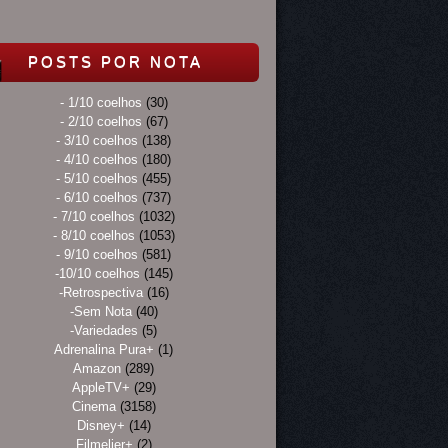
POSTS POR NOTA
- 1/10 coelhos
(30)
- 2/10 coelhos
(67)
- 3/10 coelhos
(138)
- 4/10 coelhos
(180)
- 5/10 coelhos
(455)
- 6/10 coelhos
(737)
- 7/10 coelhos
(1032)
- 8/10 coelhos
(1053)
- 9/10 coelhos
(581)
-10/10 coelhos
(145)
-Retrospectiva
(16)
-Sem Nota
(40)
-Variedades
(5)
Adrenalina Pura+
(1)
Amazon
(289)
AppleTV+
(29)
Cinema
(3158)
Disney+
(14)
Filmelier+
(2)