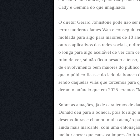
Cady e Gemma do que imaginado.
O diretor Gerard Johnstone pode não ser
terror moderno James Wan e conseguiu cri
moldada para algo para maiores de 18 ano
outros aplicativos das redes sociais, o d
o longa para algo aceitável de ver com c
ruim de ver, só não ficou pesado e tenso,
de envolvimento bem maiores do público 
que o público ficasse do lado da boneca
sendo daquelas vilãs que torcemos para q
deram o anúncio que em 2025 teremos "M3
Sobre as atuações, já de cara temos de d
Donald deu para a boneca, pois foi algo mu
desenvolturas e chamou muita atenção pa
ainda mais marcante, com uma entonação
melhor correr que causava impressão forte