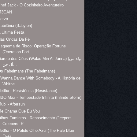
hef Jack - O Cozinheiro Aventureiro
M3GAN
Fervo
abilônia (Babylon)
 Última Festa
Nas Ondas Da Fé
Esquema de Risco: Operação Fortune
(Operation Fort...
aroto dos Céus (Walad Min Al Janna) (ولد من
أل جن...
Os Fabelmans (The Fabelmans)
 Wanna Dance With Somebody - A História de
Whitne...
etflix - Resistência (Resistance)
BO Max - Tempestade Infinita (Infinite Storm)
ubi - Aftersun
Me Chama Que Eu Vou
lhos Famintos - Renascimento (Jeepers
Creepers: R...
etflix - O Pálido Olho Azul (The Pale Blue
Eye)