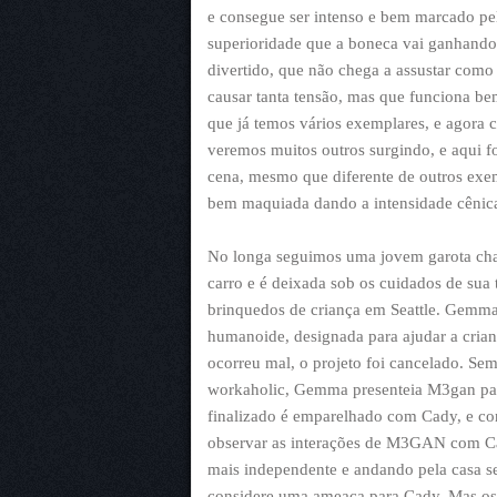
e consegue ser intenso e bem marcado pel
superioridade que a boneca vai ganhando
divertido, que não chega a assustar como 
causar tanta tensão, mas que funciona be
que já temos vários exemplares, e agora c
veremos muitos outros surgindo, e aqui 
cena, mesmo que diferente de outros ex
bem maquiada dando a intensidade cênica
No longa seguimos uma jovem garota cha
carro e é deixada sob os cuidados de sua
brinquedos de criança em Seattle. Gem
humanoide, designada para ajudar a crian
ocorreu mal, o projeto foi cancelado. S
workaholic, Gemma presenteia M3gan par
finalizado é emparelhado com Cady, e co
observar as interações de M3GAN com C
mais independente e andando pela casa s
considere uma ameaça para Cady. Mas os