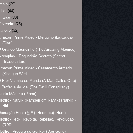
maio
(29)
abril
(44)
março
(30)
fevereiro
(25)
janeiro
(32)
mazon Prime Video - Mergulho (La Caída)
(Dive)
 Grande Mauricinho (The Amazing Maurice)
loboplay - Esquadrão Secreto (Secret
Headquarters)
Amazon Prime Video - Casamento Armado
(Shotgun Wed...
 Pior Vizinho do Mundo (A Man Called Otto)
 Profecia do Mal (The Devil Conspiracy)
lerta Máximo (Plane)
etflix - Narvik (Kampen om Narvik) (Narvik -
Hitl...
peração Hunt (헌트) (Heon-teu) (Hunt)
etflix - RRR: Revolta, Rebelião, Revolução
(RRR: ...
etflix - Procura-se Gonker (Dog Gone)