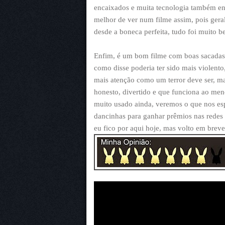
encaixados e muita tecnologia também env
melhor de ver num filme assim, pois gera
desde a boneca perfeita, tudo foi muito b
Enfim, é um bom filme com boas sacadas
como disse poderia ter sido mais violento
mais atenção como um terror deve ser, mas
honesto, divertido e que funciona ao me
muito usado ainda, veremos o que nos esp
dancinhas para ganhar prêmios nas redes s
eu fico por aqui hoje, mas volto em breve