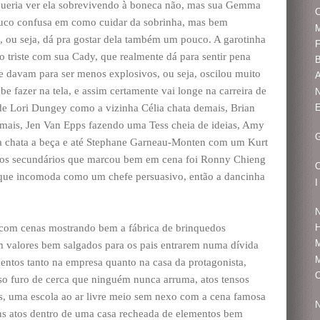
 queria ver ela sobrevivendo à boneca não, mas sua Gemma
C
ouco confusa em como cuidar da sobrinha, mas bem
s, ou seja, dá pra gostar dela também um pouco. A garotinha
triste com sua Cady, que realmente dá para sentir pena
B
ue davam para ser menos explosivos, ou seja, oscilou muito
A
e fazer na tela, e assim certamente vai longe na carreira de
de Lori Dungey como a vizinha Célia chata demais, Brian
mais, Jen Van Epps fazendo uma Tess cheia de ideias, Amy
G
ia chata a beça e até Stephane Garneau-Monten com um Kurt
dos secundários que marcou bem em cena foi Ronny Chieng
 que incomoda como um chefe persuasivo, então a dancinha
I
N
 com cenas mostrando bem a fábrica de brinquedos
H
M
m valores bem salgados para os pais entrarem numa dívida
mentos tanto na empresa quanto na casa da protagonista,
O
o furo de cerca que ninguém nunca arruma, atos tensos
, uma escola ao ar livre meio sem nexo com a cena famosa
N
ns atos dentro de uma casa recheada de elementos bem