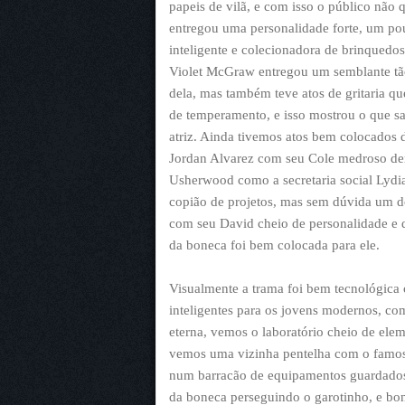
papeis de vilã, e com isso o público não
entregou uma personalidade forte, um p
inteligente e colecionadora de brinquedo
Violet McGraw entregou um semblante tão 
dela, mas também teve atos de gritaria q
de temperamento, e isso mostrou o que sab
atriz. Ainda tivemos atos bem colocados 
Jordan Alvarez com seu Cole medroso de
Usherwood como a secretaria social Lyd
copião de projetos, mas sem dúvida um 
com seu David cheio de personalidade e
da boneca foi bem colocada para ele.
Visualmente a trama foi bem tecnológica
inteligentes para os jovens modernos, co
eterna, vemos o laboratório cheio de ele
vemos uma vizinha pentelha com o famos
num barracão de equipamentos guardados
da boneca perseguindo o garotinho, e bo