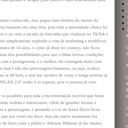
►
►
►
 muito conhecido, mas pegou uma história do mestre do
►
ar bastante em cima dela, pois toda a intensidade cênica foi
▼
s, e ao criar a sacada da dancinha que viralizou no TikTok e
A
iretor simplesmente explodiu a cota de marketing e modificou
O
ensura de 14 anos, e como já disse no começo, não ficou
G
 mas deu possibilidades para que o filme tivesse condições
com a protagonista, e o melhor, ele conseguiu fazer com
 do mal e não dos personagens humanos, ou seja, acabou
ue se dê bem, e sem dar spoilers de como o longa termina já
O
GAN 2.0" então é só esperar, pois o sucesso já veio.
A
A
ar os parabéns para toda a movimentação incrível que Amie
N
ito realista e interessante, cheio de grandes facetas e
O
ra a personagem, e juntando a voz de Jenna Davis ficou
N
 que por vezes era doce, mas em outros momentos era
 de fazer calar o público. Allisson Williams já fez muitos
N