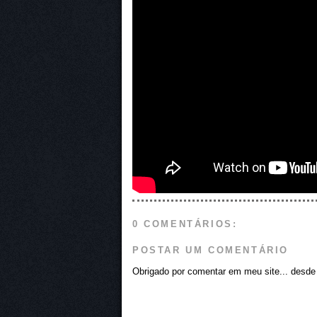
0 COMENTÁRIOS:
POSTAR UM COMENTÁRIO
Obrigado por comentar em meu site... desde j