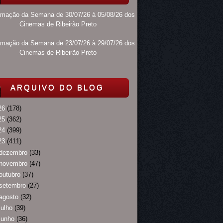
amação da Semana de 30/07/26 à 05/08/26 dos
Cinemas de Ribeirão Preto
amação da Semana de 23/07/26 à 29/07/26 dos
Cinemas de Ribeirão Preto
ARQUIVO DO BLOG
26
(178)
25
(362)
24
(399)
23
(411)
dezembro
(33)
novembro
(47)
outubro
(37)
setembro
(27)
agosto
(32)
julho
(39)
junho
(36)