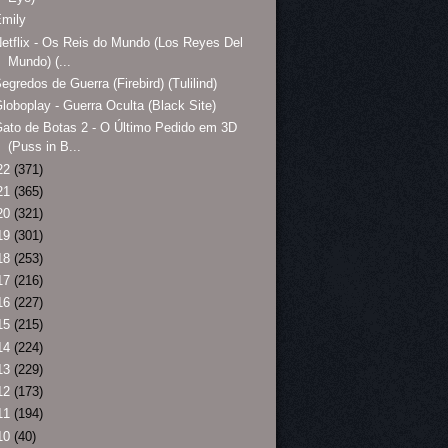
Emily
etflix - Os Reis do Mundo (Los Reyes Del
Mundo) (...
egredos de Guerra (Firebird) (Tulilind)
loboplay - Guerra Oculta (Black Site)
ato de Botas 2 - O Último Pedido em 3D
(Puss in B...
22
(371)
21
(365)
20
(321)
19
(301)
18
(253)
17
(216)
16
(227)
15
(215)
14
(224)
13
(229)
12
(173)
11
(194)
10
(40)