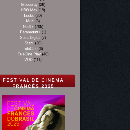
Globoplay
(29)
HBO Max
(18)
Looke
(20)
Mubi
(8)
Netflix
(705)
Paramount+
(1)
Sesc Digital
(7)
Star+
(20)
TeleCine
(6)
TeleCine Play
(46)
VOD
(111)
FESTIVAL DE CINEMA
FRANCÊS 2025