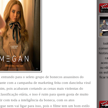
tod
coment
histór
ca
acess
ou nã
os es
entrando para o seleto grupo de bonecos assassinos do
ficar
tante com a campanha de marketing feita com dancinha viral
ruim, pois acabaram cortando as cenas mais violentas do
ssificação etária, e isso é ruim para quem gosta de muito
ir com toda a inteligência da boneca, com os atos
egue nem vai ligar para isso, pois o filme tem um bom estilo