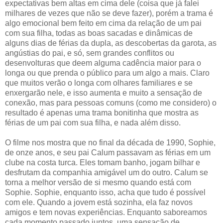
expectativas bem altas em cima dele (coisa que já falei
milhares de vezes que não se deve fazer), porém a trama é
algo emocional bem feito em cima da relação de um pai
com sua filha, todas as boas sacadas e dinâmicas de
alguns dias de férias da dupla, as descobertas da garota, as
angústias do pai, e só, sem grandes conflitos ou
desenvolturas que deem alguma cadência maior para o
longa ou que prenda o público para um algo a mais. Claro
que muitos verão o longa com olhares familiares e se
enxergarão nele, e isso aumenta e muito a sensação de
conexão, mas para pessoas comuns (como me considero) o
resultado é apenas uma trama bonitinha que mostra as
férias de um pai com sua filha, e nada além disso.
O filme nos mostra que no final da década de 1990, Sophie,
de onze anos, e seu pai Calum passavam as férias em um
clube na costa turca. Eles tomam banho, jogam bilhar e
desfrutam da companhia amigável um do outro. Calum se
torna a melhor versão de si mesmo quando está com
Sophie. Sophie, enquanto isso, acha que tudo é possível
com ele. Quando a jovem está sozinha, ela faz novos
amigos e tem novas experiências. Enquanto saboreamos
cada momento passado juntos, uma sensação de