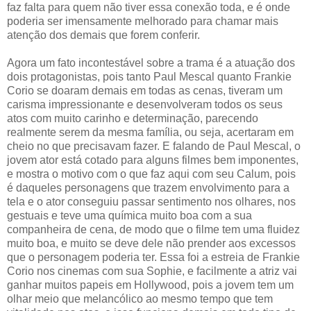
faz falta para quem não tiver essa conexão toda, e é onde
poderia ser imensamente melhorado para chamar mais
atenção dos demais que forem conferir.
Agora um fato incontestável sobre a trama é a atuação dos
dois protagonistas, pois tanto Paul Mescal quanto Frankie
Corio se doaram demais em todas as cenas, tiveram um
carisma impressionante e desenvolveram todos os seus
atos com muito carinho e determinação, parecendo
realmente serem da mesma família, ou seja, acertaram em
cheio no que precisavam fazer. E falando de Paul Mescal, o
jovem ator está cotado para alguns filmes bem imponentes,
e mostra o motivo com o que faz aqui com seu Calum, pois
é daqueles personagens que trazem envolvimento para a
tela e o ator conseguiu passar sentimento nos olhares, nos
gestuais e teve uma química muito boa com a sua
companheira de cena, de modo que o filme tem uma fluidez
muito boa, e muito se deve dele não prender aos excessos
que o personagem poderia ter. Essa foi a estreia de Frankie
Corio nos cinemas com sua Sophie, e facilmente a atriz vai
ganhar muitos papeis em Hollywood, pois a jovem tem um
olhar meio que melancólico ao mesmo tempo que tem