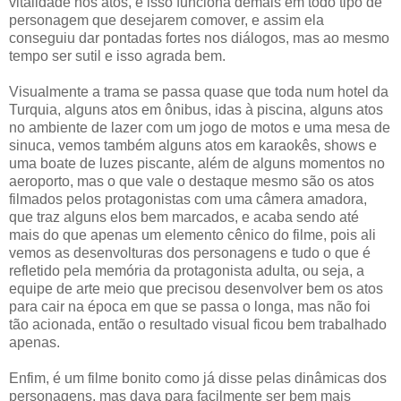
vitalidade nos atos, e isso funciona demais em todo tipo de
personagem que desejarem comover, e assim ela
conseguiu dar pontadas fortes nos diálogos, mas ao mesmo
tempo ser sutil e isso agrada bem.
Visualmente a trama se passa quase que toda num hotel da
Turquia, alguns atos em ônibus, idas à piscina, alguns atos
no ambiente de lazer com um jogo de motos e uma mesa de
sinuca, vemos também alguns atos em karaokês, shows e
uma boate de luzes piscante, além de alguns momentos no
aeroporto, mas o que vale o destaque mesmo são os atos
filmados pelos protagonistas com uma câmera amadora,
que traz alguns elos bem marcados, e acaba sendo até
mais do que apenas um elemento cênico do filme, pois ali
vemos as desenvolturas dos personagens e tudo o que é
refletido pela memória da protagonista adulta, ou seja, a
equipe de arte meio que precisou desenvolver bem os atos
para cair na época em que se passa o longa, mas não foi
tão acionada, então o resultado visual ficou bem trabalhado
apenas.
Enfim, é um filme bonito como já disse pelas dinâmicas dos
personagens, mas dava para facilmente ser bem mais