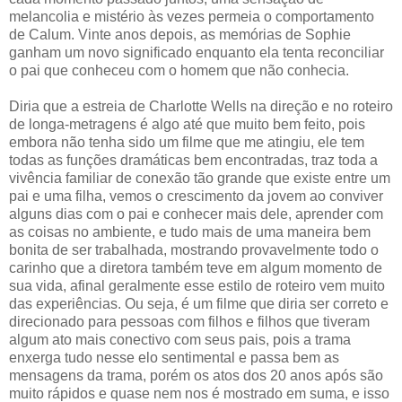
melancolia e mistério às vezes permeia o comportamento
de Calum. Vinte anos depois, as memórias de Sophie
ganham um novo significado enquanto ela tenta reconciliar
o pai que conheceu com o homem que não conhecia.
Diria que a estreia de Charlotte Wells na direção e no roteiro
de longa-metragens é algo até que muito bem feito, pois
embora não tenha sido um filme que me atingiu, ele tem
todas as funções dramáticas bem encontradas, traz toda a
vivência familiar de conexão tão grande que existe entre um
pai e uma filha, vemos o crescimento da jovem ao conviver
alguns dias com o pai e conhecer mais dele, aprender com
as coisas no ambiente, e tudo mais de uma maneira bem
bonita de ser trabalhada, mostrando provavelmente todo o
carinho que a diretora também teve em algum momento de
sua vida, afinal geralmente esse estilo de roteiro vem muito
das experiências. Ou seja, é um filme que diria ser correto e
direcionado para pessoas com filhos e filhos que tiveram
algum ato mais conectivo com seus pais, pois a trama
enxerga tudo nesse elo sentimental e passa bem as
mensagens da trama, porém os atos dos 20 anos após são
muito rápidos e quase nem nos é mostrado em suma, e isso