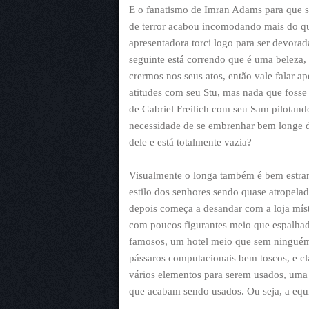
E o fanatismo de Imran Adams para que s
de terror acabou incomodando mais do que
apresentadora torci logo para ser devora
seguinte está correndo que é uma beleza, 
crermos nos seus atos, então vale falar 
atitudes com seu Stu, mas nada que fosse 
de Gabriel Freilich com seu Sam pilotando
necessidade de se embrenhar bem longe do
dele e está totalmente vazia?
Visualmente o longa também é bem estra
estilo dos senhores sendo quase atropela
depois começa a desandar com a loja míst
com poucos figurantes meio que espalhad
famosos, um hotel meio que sem ninguém
pássaros computacionais bem toscos, e cl
vários elementos para serem usados, uma v
que acabam sendo usados. Ou seja, a equi