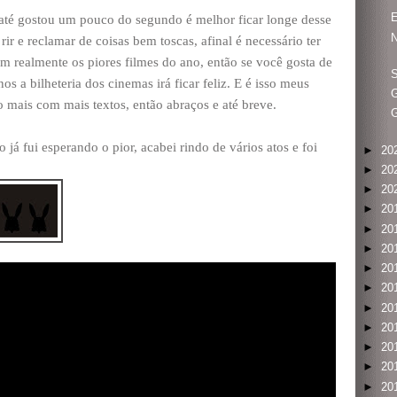
e até gostou um pouco do segundo é melhor ficar longe desse
N
rir e reclamar de coisas bem toscas, afinal é necessário ter
m realmente os piores filmes do ano, então se você gosta de
S
os a bilheteria dos cinemas irá ficar feliz. E é isso meus
G
o mais com mais textos, então abraços e até breve.
G
já fui esperando o pior, acabei rindo de vários atos e foi
►
20
►
20
►
20
►
20
►
20
►
20
►
20
►
20
►
20
►
20
►
20
►
20
►
20