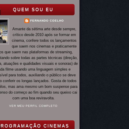
QUEM SOU EU
FERNANDO COELHO
Amante da sétima arte desde sempre,
crítico desde 2010 após se formar em
cinema, confere todos os lançamentos
que saem nos cinemas e praticamente
os que saem nas plataformas de streaming,
ando sobre todas as partes técnicas (direção,
ia, atuações e qualidades visuais e sonoras) de
da filme usando uma linguagem simples e
ível para todos, auxiliando o público se deve
o conferir os longas lançados. Gosta de todos
tilos, mas ama mesmo um bom suspense para
 tenso do começo ao fim quando seu queixo cai
com uma boa reviravolta.
VER MEU PERFIL COMPLETO
PROGRAMAÇÃO CINEMAS