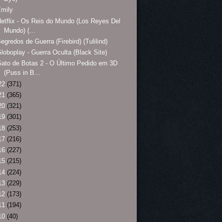
Emily
etflix - Os Reis do Mundo (Los Reyes Del
Mundo) (...
egredos de Guerra (Firebird) (Tulilind)
loboplay - Guerra Oculta (Black Site)
ato de Botas 2 - O Último Pedido em 3D
(Puss in B...
22
(371)
21
(365)
20
(321)
19
(301)
18
(253)
17
(216)
16
(227)
15
(215)
14
(224)
13
(229)
12
(173)
11
(194)
10
(40)