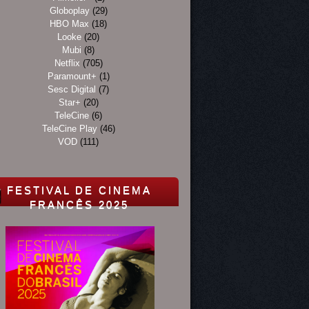
Globoplay
(29)
HBO Max
(18)
Looke
(20)
Mubi
(8)
Netflix
(705)
Paramount+
(1)
Sesc Digital
(7)
Star+
(20)
TeleCine
(6)
TeleCine Play
(46)
VOD
(111)
FESTIVAL DE CINEMA
FRANCÊS 2025