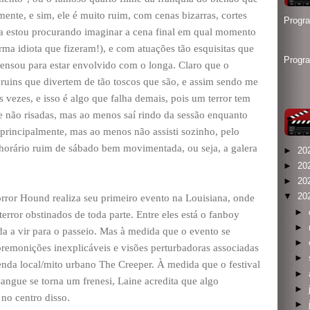
mente, e sim, ele é muito ruim, com cenas bizarras, cortes
Progr
da estou procurando imaginar a cena final em qual momento
rma idiota que fizeram!), e com atuações tão esquisitas que
Progr
ensou para estar envolvido com o longa. Claro que o
 ruins que divertem de tão toscos que são, e assim sendo me
vezes, e isso é algo que falha demais, pois um terror tem
 e não risadas, mas ao menos saí rindo da sessão enquanto
 principalmente, mas ao menos não assisti sozinho, pelo
 horário ruim de sábado bem movimentada, ou seja, a galera
►
20
►
20
►
20
▼
20
orror Hound realiza seu primeiro evento na Louisiana, onde
►
terror obstinados de toda parte. Entre eles está o fanboy
►
a a vir para o passeio. Mas à medida que o evento se
►
remonições inexplicáveis e visões perturbadoras associadas
►
lenda local/mito urbano The Creeper. À medida que o festival
►
angue se torna um frenesi, Laine acredita que algo
►
 no centro disso.
►