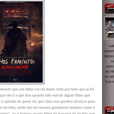
tod
coment
histór
ca
acess
ou nã
os es
ficar
bendo que um filme vai ser muito ruim por tudo que já foi
sta que dei é a que dou quando falo mal de algum filme que
 a opinião de quem vê, que claro usa quesitos técnicos para
e tal obra, então irei ver mesmo grandiosas bombas como é
mento", ou o famoso quarto filme da franquia do bichão que