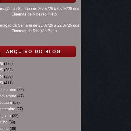
amação da Semana de 30/07/26 à 05/08/26 dos
Cinemas de Ribeirão Preto
amação da Semana de 23/07/26 à 29/07/26 dos
Cinemas de Ribeirão Preto
ARQUIVO DO BLOG
26
(178)
25
(362)
24
(399)
23
(411)
dezembro
(33)
novembro
(47)
outubro
(37)
setembro
(27)
agosto
(32)
julho
(39)
junho
(36)