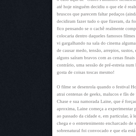
até hoje ninguém decidiu o que ele é real
bruscos que parecem faltar pedaços (ain
decidiram fazer tudo o que fizeram, da fo
fico pensando se o cachê realmente comp
colocaria dentro daqueles famosos filmes
vi gargalhando na sala do cinema algumas 
de causar medo, tensão, arrepios, sustos,
alguns saíram bravos com as cenas finais
contrário, uma sessão de pré-estreia num
gosta de coisas toscas mesmo!
O filme se desenrola quando o festival H
atrai centenas de geeks, malucos e fãs de 
Chase e sua namorada Laine, que é forçad
aproxima, Laine começa a experimentar p
ao passado da cidade e, em particular, à 
chega e o entretenimento encharcado de s
sobrenatural foi convocado e que ela está