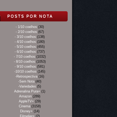
POSTS POR NOTA
- 1/10 coelhos
(30)
- 2/10 coelhos
(67)
- 3/10 coelhos
(138)
- 4/10 coelhos
(180)
- 5/10 coelhos
(455)
- 6/10 coelhos
(737)
- 7/10 coelhos
(1032)
- 8/10 coelhos
(1053)
- 9/10 coelhos
(581)
-10/10 coelhos
(145)
-Retrospectiva
(16)
-Sem Nota
(40)
-Variedades
(5)
Adrenalina Pura+
(1)
Amazon
(289)
AppleTV+
(29)
Cinema
(3158)
Disney+
(14)
Filmelier+
(2)