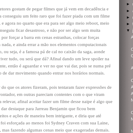
►
diretores gostam de pegar filmes que já vem em decadência e
►
la conseguiu um feito raro que foi fazer piada com um filme
►
a, e agora no quarto que era para ser algo meio reboot, meio
►
seguiu ficar desastroso, e não por ser algo sem muita
▼
A
 por forçar a barra em cenas estranhas, colocar forças
 nada, e ainda errar a mão nos elementos computacionais
O
, ou seja, é a famosa pá de cal no caixão da saga, aonde
G
viver tudo, ou será que dá? Afinal dando um leve spoiler na
e, então é aguardar e ver no que vai dar, pois se numa pré
o de dar movimento quando entrar nos horários normais.
O
A
r do que os atores fizeram, pois tentaram fazer expressões de
A
ontador, em outras pareciam contentes com o que viram
N
a relevar, afinal aceitar fazer um filme desse naipe é algo que
u dar destaque para Jarreau Benjamin que ficou bem
O
eitos e ações de maneira bem intrigante, e diria que até
N
 foi esforçada ao menos foi Sydney Craven com sua Laine,
s, mas fazendo algumas cenas meio que exageradas demais.
N