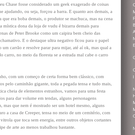
eu Chase fosse considerado um geek exagerado de coisas
C
 ajudando, ou seja, forçou a barra. E quanto aos demais, a
da que era boba demais, o produtor se machuca, mas na cena
B
a mística dona da loja de vudu é bizarra demais para
A
apenas de Peter Brooke como um caipira bem cheio das
chamativo. E o destaque ultra negativo ficou para o papel
 um carrão e resolve parar para mijar, até aí ok, mas qual a
 carro, no meio da floresta se a estrada mal cabe o carro
G
nho, com um começo de certa forma bem clássico, com
I
dos pelo caminhão gigante, toda a pegada tensa e tudo mais,
N
ica cheia de elementos estranhos, vamos para uma festa
H
os para dar volume em tendas, alguns personagens
M
, mas que nem é mostrado ser um hotel mesmo, alguns
aro a casa de Creeper, tensa no meio de um cemitério, com
O
itrola que toca sem energia, entre outros objetos cortantes
pe de arte ao menos trabalhou bastante.
N