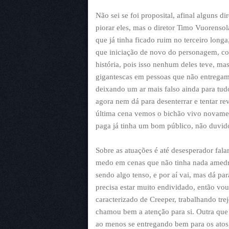
Não sei se foi proposital, afinal alguns 
piorar eles, mas o diretor Timo Vuorenso
que já tinha ficado ruim no terceiro long
que iniciação de novo do personagem, con
história, pois isso nenhum deles teve, mas
gigantescas em pessoas que não entregam
deixando um ar mais falso ainda para tudo
agora nem dá para desenterrar e tentar re
última cena vemos o bichão vivo novament
paga já tinha um bom público, não duvid
Sobre as atuações é até desesperador fala
medo em cenas que não tinha nada amedr
sendo algo tenso, e por aí vai, mas dá par
precisa estar muito endividado, então vo
caracterizado de Creeper, trabalhando trej
chamou bem a atenção para si. Outra que
ao menos se entregando bem para os ato