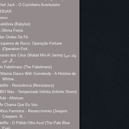
hef Jack - O Cozinheiro Aventureiro
M3GAN
Fervo
abilônia (Babylon)
 Última Festa
Nas Ondas Da Fé
Esquema de Risco: Operação Fortune
(Operation Fort...
aroto dos Céus (Walad Min Al Janna) (ولد من
أل جن...
Os Fabelmans (The Fabelmans)
 Wanna Dance With Somebody - A História de
Whitne...
etflix - Resistência (Resistance)
BO Max - Tempestade Infinita (Infinite Storm)
ubi - Aftersun
Me Chama Que Eu Vou
lhos Famintos - Renascimento (Jeepers
Creepers: R...
etflix - O Pálido Olho Azul (The Pale Blue
Eye)