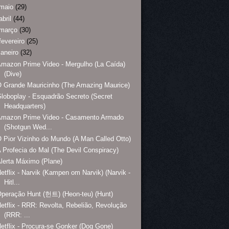
maio
(29)
abril
(44)
março
(30)
fevereiro
(25)
janeiro
(32)
mazon Prime Video - Mergulho (La Caída)
(Dive)
 Grande Mauricinho (The Amazing Maurice)
loboplay - Esquadrão Secreto (Secret
Headquarters)
Amazon Prime Video - Casamento Armado
(Shotgun Wed...
 Pior Vizinho do Mundo (A Man Called Otto)
 Profecia do Mal (The Devil Conspiracy)
lerta Máximo (Plane)
etflix - Narvik (Kampen om Narvik) (Narvik -
Hitl...
peração Hunt (헌트) (Heon-teu) (Hunt)
etflix - RRR: Revolta, Rebelião, Revolução
(RRR: ...
etflix - Procura-se Gonker (Dog Gone)