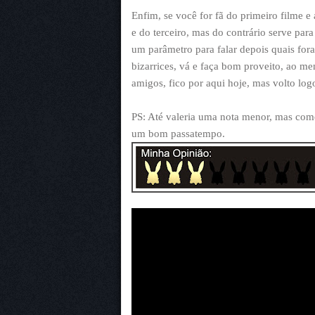
Enfim, se você for fã do primeiro filme 
e do terceiro, mas do contrário serve para 
um parâmetro para falar depois quais fora
bizarrices, vá e faça bom proveito, ao men
amigos, fico por aqui hoje, mas volto log
PS: Até valeria uma nota menor, mas como 
um bom passatempo.