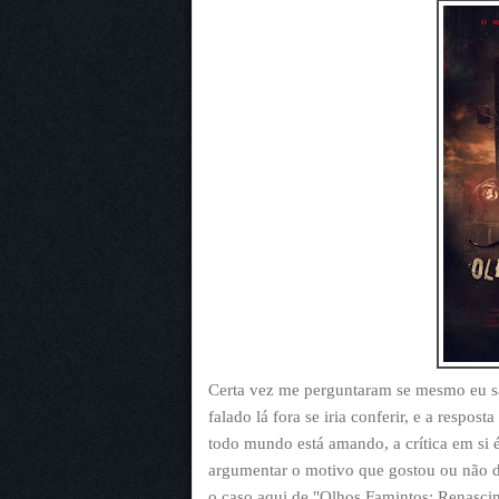
Certa vez me perguntaram se mesmo eu sa
falado lá fora se iria conferir, e a respo
todo mundo está amando, a crítica em si é
argumentar o motivo que gostou ou não d
o caso aqui de "Olhos Famintos: Renasci