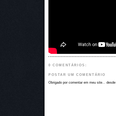
0 COMENTÁRIOS:
POSTAR UM COMENTÁRIO
Obrigado por comentar em meu site... desde j