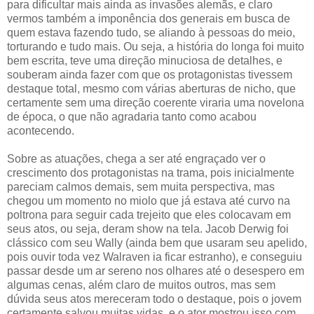
para dificultar mais ainda as invasões alemãs, e claro
vermos também a imponência dos generais em busca de
quem estava fazendo tudo, se aliando à pessoas do meio,
torturando e tudo mais. Ou seja, a história do longa foi muito
bem escrita, teve uma direção minuciosa de detalhes, e
souberam ainda fazer com que os protagonistas tivessem
destaque total, mesmo com várias aberturas de nicho, que
certamente sem uma direção coerente viraria uma novelona
de época, o que não agradaria tanto como acabou
acontecendo.
Sobre as atuações, chega a ser até engraçado ver o
crescimento dos protagonistas na trama, pois inicialmente
pareciam calmos demais, sem muita perspectiva, mas
chegou um momento no miolo que já estava até curvo na
poltrona para seguir cada trejeito que eles colocavam em
seus atos, ou seja, deram show na tela. Jacob Derwig foi
clássico com seu Wally (ainda bem que usaram seu apelido,
pois ouvir toda vez Walraven ia ficar estranho), e conseguiu
passar desde um ar sereno nos olhares até o desespero em
algumas cenas, além claro de muitos outros, mas sem
dúvida seus atos mereceram todo o destaque, pois o jovem
certamente salvou muitas vidas, e o ator mostrou isso com