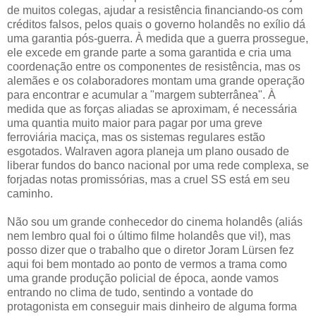
de muitos colegas, ajudar a resistência financiando-os com
créditos falsos, pelos quais o governo holandês no exílio dá
uma garantia pós-guerra. À medida que a guerra prossegue,
ele excede em grande parte a soma garantida e cria uma
coordenação entre os componentes de resistência, mas os
alemães e os colaboradores montam uma grande operação
para encontrar e acumular a "margem subterrânea". À
medida que as forças aliadas se aproximam, é necessária
uma quantia muito maior para pagar por uma greve
ferroviária maciça, mas os sistemas regulares estão
esgotados. Walraven agora planeja um plano ousado de
liberar fundos do banco nacional por uma rede complexa, se
forjadas notas promissórias, mas a cruel SS está em seu
caminho.
Não sou um grande conhecedor do cinema holandês (aliás
nem lembro qual foi o último filme holandês que vi!), mas
posso dizer que o trabalho que o diretor Joram Lürsen fez
aqui foi bem montado ao ponto de vermos a trama como
uma grande produção policial de época, aonde vamos
entrando no clima de tudo, sentindo a vontade do
protagonista em conseguir mais dinheiro de alguma forma