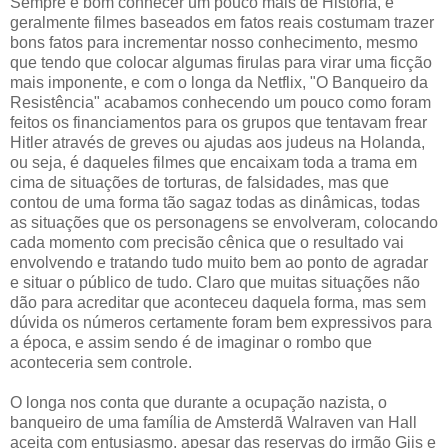
Sempre é bom conhecer um pouco mais de História, e
geralmente filmes baseados em fatos reais costumam trazer
bons fatos para incrementar nosso conhecimento, mesmo
que tendo que colocar algumas firulas para virar uma ficção
mais imponente, e com o longa da Netflix, "O Banqueiro da
Resistência" acabamos conhecendo um pouco como foram
feitos os financiamentos para os grupos que tentavam frear
Hitler através de greves ou ajudas aos judeus na Holanda,
ou seja, é daqueles filmes que encaixam toda a trama em
cima de situações de torturas, de falsidades, mas que
contou de uma forma tão sagaz todas as dinâmicas, todas
as situações que os personagens se envolveram, colocando
cada momento com precisão cênica que o resultado vai
envolvendo e tratando tudo muito bem ao ponto de agradar
e situar o público de tudo. Claro que muitas situações não
dão para acreditar que aconteceu daquela forma, mas sem
dúvida os números certamente foram bem expressivos para
a época, e assim sendo é de imaginar o rombo que
aconteceria sem controle.
O longa nos conta que durante a ocupação nazista, o
banqueiro de uma família de Amsterdã Walraven van Hall
aceita com entusiasmo, apesar das reservas do irmão Gijs e