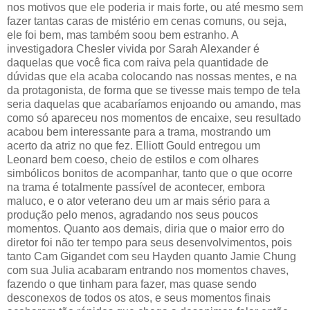
nos motivos que ele poderia ir mais forte, ou até mesmo sem
fazer tantas caras de mistério em cenas comuns, ou seja,
ele foi bem, mas também soou bem estranho. A
investigadora Chesler vivida por Sarah Alexander é
daquelas que você fica com raiva pela quantidade de
dúvidas que ela acaba colocando nas nossas mentes, e na
da protagonista, de forma que se tivesse mais tempo de tela
seria daquelas que acabaríamos enjoando ou amando, mas
como só apareceu nos momentos de encaixe, seu resultado
acabou bem interessante para a trama, mostrando um
acerto da atriz no que fez. Elliott Gould entregou um
Leonard bem coeso, cheio de estilos e com olhares
simbólicos bonitos de acompanhar, tanto que o que ocorre
na trama é totalmente passível de acontecer, embora
maluco, e o ator veterano deu um ar mais sério para a
produção pelo menos, agradando nos seus poucos
momentos. Quanto aos demais, diria que o maior erro do
diretor foi não ter tempo para seus desenvolvimentos, pois
tanto Cam Gigandet com seu Hayden quanto Jamie Chung
com sua Julia acabaram entrando nos momentos chaves,
fazendo o que tinham para fazer, mas quase sendo
desconexos de todos os atos, e seus momentos finais