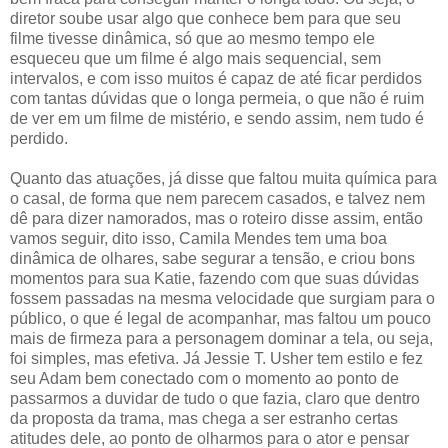
diretor soube usar algo que conhece bem para que seu
filme tivesse dinâmica, só que ao mesmo tempo ele
esqueceu que um filme é algo mais sequencial, sem
intervalos, e com isso muitos é capaz de até ficar perdidos
com tantas dúvidas que o longa permeia, o que não é ruim
de ver em um filme de mistério, e sendo assim, nem tudo é
perdido.
Quanto das atuações, já disse que faltou muita química para
o casal, de forma que nem parecem casados, e talvez nem
dê para dizer namorados, mas o roteiro disse assim, então
vamos seguir, dito isso, Camila Mendes tem uma boa
dinâmica de olhares, sabe segurar a tensão, e criou bons
momentos para sua Katie, fazendo com que suas dúvidas
fossem passadas na mesma velocidade que surgiam para o
público, o que é legal de acompanhar, mas faltou um pouco
mais de firmeza para a personagem dominar a tela, ou seja,
foi simples, mas efetiva. Já Jessie T. Usher tem estilo e fez
seu Adam bem conectado com o momento ao ponto de
passarmos a duvidar de tudo o que fazia, claro que dentro
da proposta da trama, mas chega a ser estranho certas
atitudes dele, ao ponto de olharmos para o ator e pensar