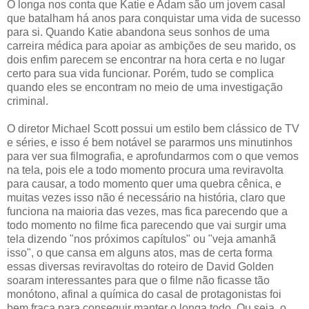
O longa nos conta que Katie e Adam são um jovem casal
que batalham há anos para conquistar uma vida de sucesso
para si. Quando Katie abandona seus sonhos de uma
carreira médica para apoiar as ambições de seu marido, os
dois enfim parecem se encontrar na hora certa e no lugar
certo para sua vida funcionar. Porém, tudo se complica
quando eles se encontram no meio de uma investigação
criminal.
O diretor Michael Scott possui um estilo bem clássico de TV
e séries, e isso é bem notável se pararmos uns minutinhos
para ver sua filmografia, e aprofundarmos com o que vemos
na tela, pois ele a todo momento procura uma reviravolta
para causar, a todo momento quer uma quebra cênica, e
muitas vezes isso não é necessário na história, claro que
funciona na maioria das vezes, mas fica parecendo que a
todo momento no filme fica parecendo que vai surgir uma
tela dizendo "nos próximos capítulos" ou "veja amanhã
isso", o que cansa em alguns atos, mas de certa forma
essas diversas reviravoltas do roteiro de David Golden
soaram interessantes para que o filme não ficasse tão
monótono, afinal a química do casal de protagonistas foi
bem fraca para conseguir manter o longa todo. Ou seja, o