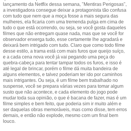
lançamento da Netflix dessa semana, "Mentiras Perigosas",
a investigadora consegue deixar a protagonista tão confusa
com tudo que nem que a moça fosse a mais segura das
mulheres, ela ficaria com uma tremenda pulga em cima de
tudo o que está ocorrendo, ou seja, se você gosta daqueles
filmes que não entregam quase nada, mas que se você for
observador enxerga tudo, esse certamente lhe agradará e
deixará bem intrigado com tudo. Claro que como todo filme
desse estilo, a trama está com mais furos que queijo suíço,
e a cada cena nova você já vai pegando uma peça do
quebra-cabeça para tentar tampar todos os furos, e isso é
até legal de brincar, porém o filme dá muita bandeira de
alguns elementos, e talvez poderiam ter ido por caminhos
mais intrigantes. Ou seja, é um filme bem trabalhado no
suspense, você se prepara várias vezes para tomar algum
susto que não acontece, e cada elemento do jogo pode
mudar toda sua opinião, o que é bacana de fazer, mas é um
filme simples e bem feito, que poderia sim ir muito além e
ser daquelas obras memoráveis, mas como disse, tem erros
demais, e então não explode, mesmo com um final bem
louco.