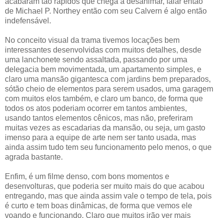
acabaram tão rápidos que chega a desanimar, falar então
de Michael P. Northey então com seu Calvern é algo então
indefensável.
No conceito visual da trama tivemos locações bem
interessantes desenvolvidas com muitos detalhes, desde
uma lanchonete sendo assaltada, passando por uma
delegacia bem movimentada, um apartamento simples, e
claro uma mansão gigantesca com jardins bem preparados,
sótão cheio de elementos para serem usados, uma garagem
com muitos elos também, e claro um banco, de forma que
todos os atos poderiam ocorrer em tantos ambientes,
usando tantos elementos cênicos, mas não, preferiram
muitas vezes as escadarias da mansão, ou seja, um gasto
imenso para a equipe de arte nem ser tanto usada, mas
ainda assim tudo tem seu funcionamento pelo menos, o que
agrada bastante.
Enfim, é um filme denso, com bons momentos e
desenvolturas, que poderia ser muito mais do que acabou
entregando, mas que ainda assim vale o tempo de tela, pois
é curto e tem boas dinâmicas, de forma que vemos ele
voando e funcionando. Claro que muitos irão ver mais