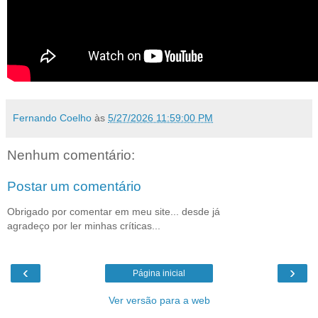
Fernando Coelho
às
5/27/2026 11:59:00 PM
Nenhum comentário:
Postar um comentário
Obrigado por comentar em meu site... desde já
agradeço por ler minhas críticas...
‹
›
Página inicial
Ver versão para a web