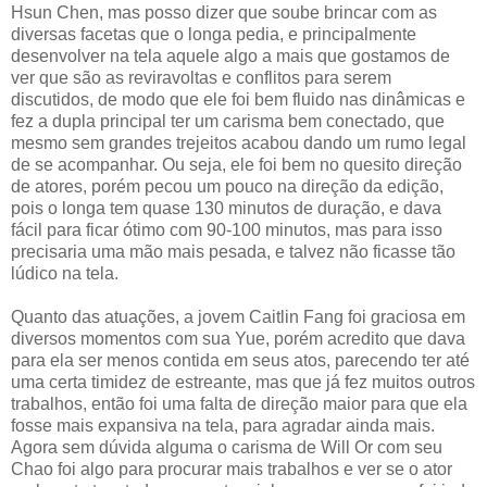
Hsun Chen, mas posso dizer que soube brincar com as
diversas facetas que o longa pedia, e principalmente
desenvolver na tela aquele algo a mais que gostamos de
ver que são as reviravoltas e conflitos para serem
discutidos, de modo que ele foi bem fluido nas dinâmicas e
fez a dupla principal ter um carisma bem conectado, que
mesmo sem grandes trejeitos acabou dando um rumo legal
de se acompanhar. Ou seja, ele foi bem no quesito direção
de atores, porém pecou um pouco na direção da edição,
pois o longa tem quase 130 minutos de duração, e dava
fácil para ficar ótimo com 90-100 minutos, mas para isso
precisaria uma mão mais pesada, e talvez não ficasse tão
lúdico na tela.
Quanto das atuações, a jovem Caitlin Fang foi graciosa em
diversos momentos com sua Yue, porém acredito que dava
para ela ser menos contida em seus atos, parecendo ter até
uma certa timidez de estreante, mas que já fez muitos outros
trabalhos, então foi uma falta de direção maior para que ela
fosse mais expansiva na tela, para agradar ainda mais.
Agora sem dúvida alguma o carisma de Will Or com seu
Chao foi algo para procurar mais trabalhos e ver se o ator