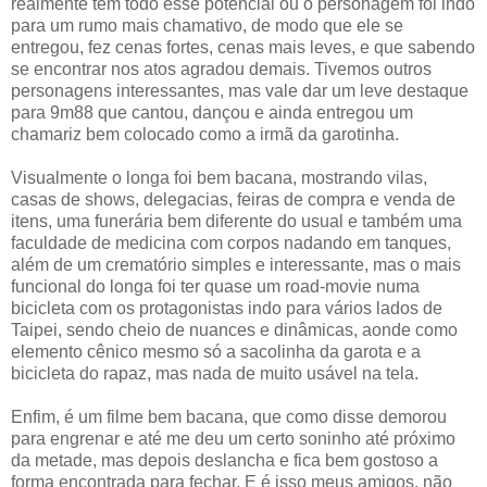
realmente tem todo esse potencial ou o personagem foi indo
para um rumo mais chamativo, de modo que ele se
entregou, fez cenas fortes, cenas mais leves, e que sabendo
se encontrar nos atos agradou demais. Tivemos outros
personagens interessantes, mas vale dar um leve destaque
para 9m88 que cantou, dançou e ainda entregou um
chamariz bem colocado como a irmã da garotinha.
Visualmente o longa foi bem bacana, mostrando vilas,
casas de shows, delegacias, feiras de compra e venda de
itens, uma funerária bem diferente do usual e também uma
faculdade de medicina com corpos nadando em tanques,
além de um crematório simples e interessante, mas o mais
funcional do longa foi ter quase um road-movie numa
bicicleta com os protagonistas indo para vários lados de
Taipei, sendo cheio de nuances e dinâmicas, aonde como
elemento cênico mesmo só a sacolinha da garota e a
bicicleta do rapaz, mas nada de muito usável na tela.
Enfim, é um filme bem bacana, que como disse demorou
para engrenar e até me deu um certo soninho até próximo
da metade, mas depois deslancha e fica bem gostoso a
forma encontrada para fechar. E é isso meus amigos, não