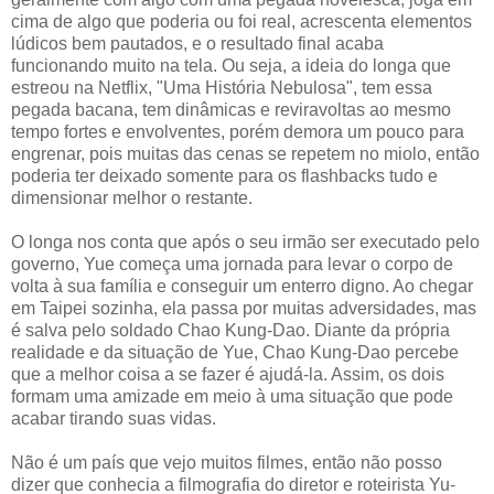
cima de algo que poderia ou foi real, acrescenta elementos
lúdicos bem pautados, e o resultado final acaba
funcionando muito na tela. Ou seja, a ideia do longa que
estreou na Netflix, "Uma História Nebulosa", tem essa
pegada bacana, tem dinâmicas e reviravoltas ao mesmo
tempo fortes e envolventes, porém demora um pouco para
engrenar, pois muitas das cenas se repetem no miolo, então
poderia ter deixado somente para os flashbacks tudo e
dimensionar melhor o restante.
O longa nos conta que após o seu irmão ser executado pelo
governo, Yue começa uma jornada para levar o corpo de
volta à sua família e conseguir um enterro digno. Ao chegar
em Taipei sozinha, ela passa por muitas adversidades, mas
é salva pelo soldado Chao Kung-Dao. Diante da própria
realidade e da situação de Yue, Chao Kung-Dao percebe
que a melhor coisa a se fazer é ajudá-la. Assim, os dois
formam uma amizade em meio à uma situação que pode
acabar tirando suas vidas.
Não é um país que vejo muitos filmes, então não posso
dizer que conhecia a filmografia do diretor e roteirista Yu-