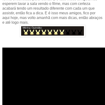
esperem lavar a sala vendo o filme, mas com certeza
acabará tendo um resultado diferente com cada um que
assistir, então fica a dica. E é isso meus amigos, fico por
aqui hoje, mas volto amanhã com mais dicas, então abraços
e até logo mais.