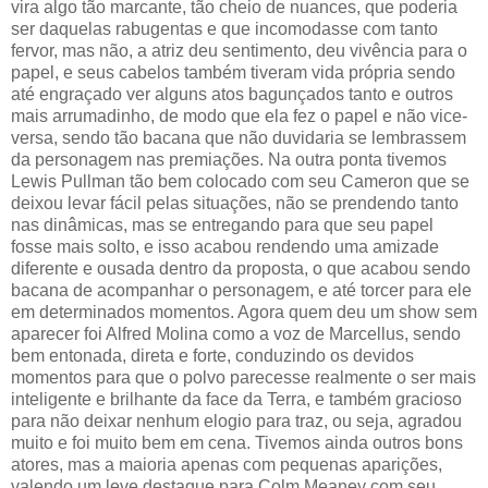
vira algo tão marcante, tão cheio de nuances, que poderia
ser daquelas rabugentas e que incomodasse com tanto
fervor, mas não, a atriz deu sentimento, deu vivência para o
papel, e seus cabelos também tiveram vida própria sendo
até engraçado ver alguns atos bagunçados tanto e outros
mais arrumadinho, de modo que ela fez o papel e não vice-
versa, sendo tão bacana que não duvidaria se lembrassem
da personagem nas premiações. Na outra ponta tivemos
Lewis Pullman tão bem colocado com seu Cameron que se
deixou levar fácil pelas situações, não se prendendo tanto
nas dinâmicas, mas se entregando para que seu papel
fosse mais solto, e isso acabou rendendo uma amizade
diferente e ousada dentro da proposta, o que acabou sendo
bacana de acompanhar o personagem, e até torcer para ele
em determinados momentos. Agora quem deu um show sem
aparecer foi Alfred Molina como a voz de Marcellus, sendo
bem entonada, direta e forte, conduzindo os devidos
momentos para que o polvo parecesse realmente o ser mais
inteligente e brilhante da face da Terra, e também gracioso
para não deixar nenhum elogio para traz, ou seja, agradou
muito e foi muito bem em cena. Tivemos ainda outros bons
atores, mas a maioria apenas com pequenas aparições,
valendo um leve destaque para Colm Meaney com seu