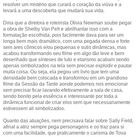
resolver um mistério que curará o coração da viúva e a
levará a uma descoberta que mudará sua vida.
Diria que a diretora e roteirista Olivia Newman soube pegar
a obra de Shelby Van Pelt e abrilhantar isso com a
formatação escolhida, pois facilmente dava para ser um
longa bem mais dramático, com uma pegada densa e forte
sem ares cômicos e/ou pequenas e sutis dinâmicas, mas
acabou transformando seu filme em algo tão leve e bem
desenhado que sínteses de luto e etarismo acabam sendo
apenas simbolizados na tela sem precisar explodir e pautar
muita coisa. Ou seja, ela pegou um livro que tem uma
densidade bem colocada e transformou em um grandioso
filme da Sessão da Tarde aonde podemos nos emocionar
sem precisar ficar lavando efetivamente a sala de casa,
sendo bonito pela essência e interessante por toda a
dinâmica funcional de criar elos sem que necessariamente
estivessem ali simbolizados.
Quanto das atuações, nem precisava falar sobre Sally Field,
afinal a atriz sempre pega personagens e os traz para si
com uma facilidade, que praticamente o carisma de Tova