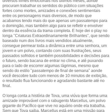
diversos filmes emocionais nos últimos meses, aonde
procuram trabalhar os sentidos do público com situações
fortes como mortes, amizades e conexões sentimentais
entre os personagens mais diversos, de modo que
acabamos tendo mais do que apenas um passatempo para
o domingão, mas também algo para se refletir e envolver
dentro da essência da trama completa. E hoje dei o play no
longa "Criaturas Extraordinariamente Brilhantes", que sendo
baseado num dos livros mais vendidos atualmente,
consegue permear toda a dinâmica entre uma senhora, um
jovem e um polvo, contando com suas frustrações, seus
passados sofridos e também possibilidades e decisões para
o futuro, sendo bacana de entrar no clima, e até puxando
para o lado de escorrer algumas lágrimas, mesmo que
sendo do estilo "passatempo de final de semana" aonde
você descobre tudo com menos de 10 minutos de exibição,
o resultado flua funcionando e agradando bastante até no
final.
O longa conta a história de Tova, uma viúva que forma uma
amizade improvável com o rabugento Marcellus, um polvo
gigante do Pacífico que vive no aquário onde ela trabalha.
Sem que Tova saiba, Marcellus está em uma missão para