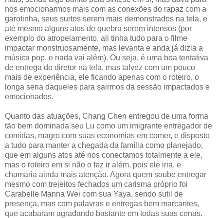
nos emocionarmos mais com as conexões do rapaz com a
garotinha, seus surtos serem mais demonstrados na tela, e
até mesmo alguns atos de quebra serem intensos (por
exemplo do atropelamento, ali tinha tudo para o filme
impactar monstruosamente, mas levanta e anda já dizia a
música pop, e nada vai além). Ou seja, é uma boa tentativa
de entrega do diretor na tela, mas talvez com um pouco
mais de experiência, ele ficando apenas com o roteiro, o
longa seria daqueles para sairmos da sessão impactados e
emocionados.
Quanto das atuações, Chang Chen entregou de uma forma
tão bem dominada seu Lu como um imigrante entregador de
comidas, magro com suas economias em comer, e disposto
a tudo para manter a chegada da família como planejado,
que em alguns atos até nos conectamos totalmente a ele,
mas o roteiro em si não o fez ir além, pois ele iria, e
chamaria ainda mais atenção. Agora quem soube entregar
mesmo com trejeitos fechados um carisma próprio foi
Carabelle Manna Wei com sua Yaya, sendo sutil de
presença, mas com palavras e entregas bem marcantes,
que acabaram agradando bastante em todas suas cenas.