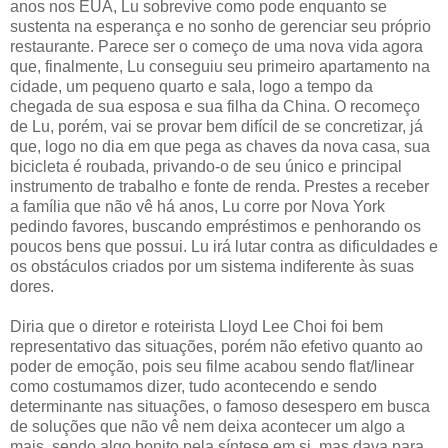
anos nos EUA, Lu sobrevive como pode enquanto se
sustenta na esperança e no sonho de gerenciar seu próprio
restaurante. Parece ser o começo de uma nova vida agora
que, finalmente, Lu conseguiu seu primeiro apartamento na
cidade, um pequeno quarto e sala, logo a tempo da
chegada de sua esposa e sua filha da China. O recomeço
de Lu, porém, vai se provar bem difícil de se concretizar, já
que, logo no dia em que pega as chaves da nova casa, sua
bicicleta é roubada, privando-o de seu único e principal
instrumento de trabalho e fonte de renda. Prestes a receber
a família que não vê há anos, Lu corre por Nova York
pedindo favores, buscando empréstimos e penhorando os
poucos bens que possui. Lu irá lutar contra as dificuldades e
os obstáculos criados por um sistema indiferente às suas
dores.
Diria que o diretor e roteirista Lloyd Lee Choi foi bem
representativo das situações, porém não efetivo quanto ao
poder de emoção, pois seu filme acabou sendo flat/linear
como costumamos dizer, tudo acontecendo e sendo
determinante nas situações, o famoso desespero em busca
de soluções que não vê nem deixa acontecer um algo a
mais, sendo algo bonito pela síntese em si, mas dava para