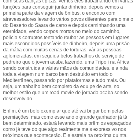
com suas danças típicas, vemos eles trabalhando em várias
funções para conseguir juntar dinheiro, depois vemos a
primeira parte da viagem de ônibus, o encontro com
atravessadores levando vários povos diferentes para o meio
do Deserto do Saara de carro e depois caminhando uma
eternidade, vendo corpos mortos no meio do caminho,
policiais corruptos tentando roubar as pessoas em lugares
mais escondidos possíveis de dinheiro, depois uma prisão
da máfia com muitas cenas de torturas, várias pessoas
aglomeradas, em seguida belos trabalhos de serviço de
pedreiro que o jovem acaba fazendo, uma Tripoli na África
sendo construída a várias mãos de comunidades, e ainda
toda a viagem num barco bem destruído em todo o
Mediterrâneo, passando por plataformas e tudo mais. Ou
seja, um trabalho bem completo da equipe de arte, no
melhor estilo que um road-movie de jornada acaba sendo
desenvolvido.
Enfim, é um belo exemplar que até vai brigar bem pelas
premiações, mas como esse ano o grande ganhador já tá
bem determinado, estará levando mais prêmios espaçados
como já teve do que algo realmente mais expressivo nos
próximos que acontecerão. Ele estreia na próxima quinta,