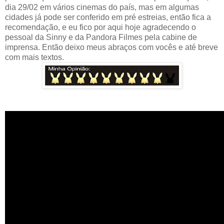
dia 29/02 em vários cinemas do país, mas em algumas
cidades já pode ser conferido em pré estreias, então fica a
recomendação, e eu fico por aqui hoje agradecendo o
pessoal da Sinny e da Pandora Filmes pela cabine de
imprensa. Então deixo meus abraços com vocês e até breve
com mais textos.