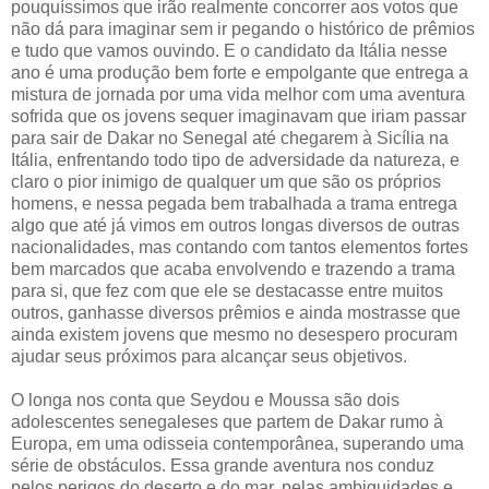
pouquíssimos que irão realmente concorrer aos votos que
não dá para imaginar sem ir pegando o histórico de prêmios
e tudo que vamos ouvindo. E o candidato da Itália nesse
ano é uma produção bem forte e empolgante que entrega a
mistura de jornada por uma vida melhor com uma aventura
sofrida que os jovens sequer imaginavam que iriam passar
para sair de Dakar no Senegal até chegarem à Sicília na
Itália, enfrentando todo tipo de adversidade da natureza, e
claro o pior inimigo de qualquer um que são os próprios
homens, e nessa pegada bem trabalhada a trama entrega
algo que até já vimos em outros longas diversos de outras
nacionalidades, mas contando com tantos elementos fortes
bem marcados que acaba envolvendo e trazendo a trama
para si, que fez com que ele se destacasse entre muitos
outros, ganhasse diversos prêmios e ainda mostrasse que
ainda existem jovens que mesmo no desespero procuram
ajudar seus próximos para alcançar seus objetivos.
O longa nos conta que Seydou e Moussa são dois
adolescentes senegaleses que partem de Dakar rumo à
Europa, em uma odisseia contemporânea, superando uma
série de obstáculos. Essa grande aventura nos conduz
pelos perigos do deserto e do mar, pelas ambiguidades e