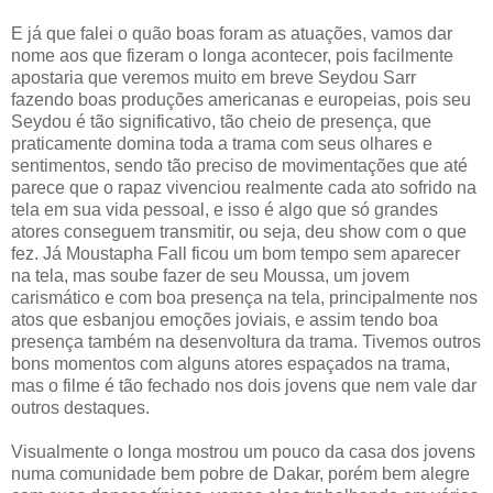
E já que falei o quão boas foram as atuações, vamos dar
nome aos que fizeram o longa acontecer, pois facilmente
apostaria que veremos muito em breve Seydou Sarr
fazendo boas produções americanas e europeias, pois seu
Seydou é tão significativo, tão cheio de presença, que
praticamente domina toda a trama com seus olhares e
sentimentos, sendo tão preciso de movimentações que até
parece que o rapaz vivenciou realmente cada ato sofrido na
tela em sua vida pessoal, e isso é algo que só grandes
atores conseguem transmitir, ou seja, deu show com o que
fez. Já Moustapha Fall ficou um bom tempo sem aparecer
na tela, mas soube fazer de seu Moussa, um jovem
carismático e com boa presença na tela, principalmente nos
atos que esbanjou emoções joviais, e assim tendo boa
presença também na desenvoltura da trama. Tivemos outros
bons momentos com alguns atores espaçados na trama,
mas o filme é tão fechado nos dois jovens que nem vale dar
outros destaques.
Visualmente o longa mostrou um pouco da casa dos jovens
numa comunidade bem pobre de Dakar, porém bem alegre