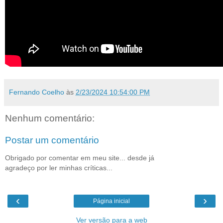
Fernando Coelho
às
2/23/2024 10:54:00 PM
Nenhum comentário:
Postar um comentário
Obrigado por comentar em meu site... desde já
agradeço por ler minhas críticas...
‹
›
Página inicial
Ver versão para a web