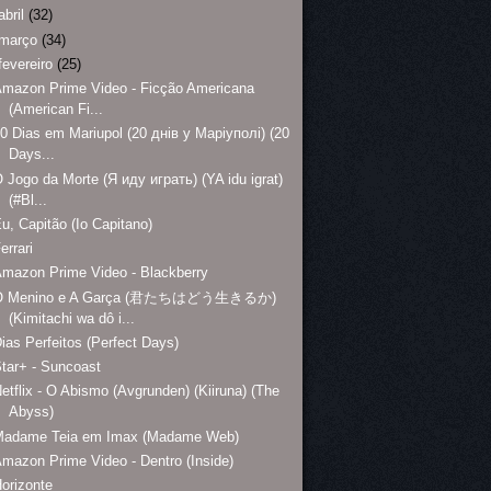
abril
(32)
março
(34)
fevereiro
(25)
mazon Prime Video - Ficção Americana
(American Fi...
0 Dias em Mariupol (20 днів у Маріуполі) (20
Days...
 Jogo da Morte (Я иду играть) (YA idu igrat)
(#Bl...
u, Capitão (Io Capitano)
errari
mazon Prime Video - Blackberry
O Menino e A Garça (君たちはどう生きるか)
(Kimitachi wa dô i...
ias Perfeitos (Perfect Days)
tar+ - Suncoast
etflix - O Abismo (Avgrunden) (Kiiruna) (The
Abyss)
Madame Teia em Imax (Madame Web)
mazon Prime Video - Dentro (Inside)
orizonte