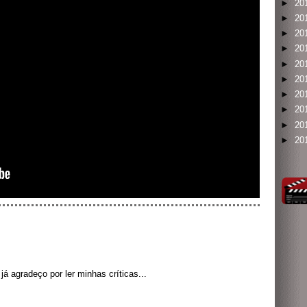
►
20
►
20
►
20
►
20
►
20
►
20
►
20
►
20
►
20
►
20
á agradeço por ler minhas críticas...