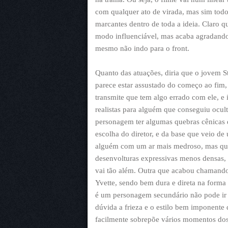
com qualquer ato de virada, mas sim tod
marcantes dentro de toda a ideia. Claro q
modo influenciável, mas acaba agradando
mesmo não indo para o front.
Quanto das atuações, diria que o jovem St
parece estar assustado do começo ao fim
transmite que tem algo errado com ele, 
realistas para alguém que conseguiu ocult
personagem ter algumas quebras cênicas d
escolha do diretor, e da base que veio de
alguém com um ar mais medroso, mas que 
desenvolturas expressivas menos densas,
vai tão além. Outra que acabou chamando 
Yvette, sendo bem dura e direta na form
é um personagem secundário não pode ir 
dúvida a frieza e o estilo bem imponente
facilmente sobrepõe vários momentos dos d