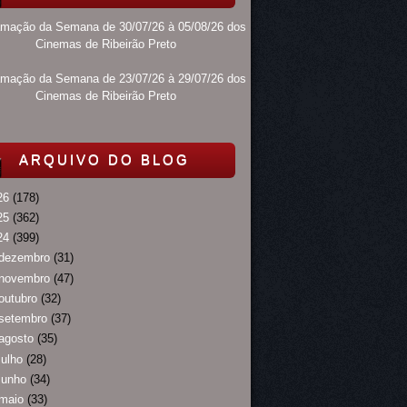
amação da Semana de 30/07/26 à 05/08/26 dos
Cinemas de Ribeirão Preto
amação da Semana de 23/07/26 à 29/07/26 dos
Cinemas de Ribeirão Preto
ARQUIVO DO BLOG
26
(178)
25
(362)
24
(399)
dezembro
(31)
novembro
(47)
outubro
(32)
setembro
(37)
agosto
(35)
julho
(28)
junho
(34)
maio
(33)