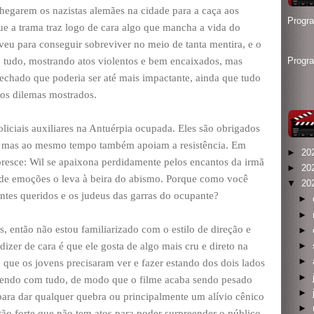
chegarem os nazistas alemães na cidade para a caça aos
Progr
ue a trama traz logo de cara algo que mancha a vida do
veu para conseguir sobreviver no meio de tanta mentira, e o
tudo, mostrando atos violentos e bem encaixados, mas
Progr
chado que poderia ser até mais impactante, ainda que tudo
los dilemas mostrados.
liciais auxiliares na Antuérpia ocupada. Eles são obrigados
de, mas ao mesmo tempo também apoiam a resistência. Em
►
20
loresce: Wil se apaixona perdidamente pelos encantos da irmã
►
20
e de emoções o leva à beira do abismo. Porque como você
▼
20
ntes queridos e os judeus das garras do ocupante?
►
►
então não estou familiarizado com o estilo de direção e
►
izer de cara é que ele gosta de algo mais cru e direto na
►
►
 que os jovens precisaram ver e fazer estando dos dois lados
►
lvendo com tudo, de modo que o filme acaba sendo pesado
►
para dar qualquer quebra ou principalmente um alívio cênico
►
 tão forte que não tem atos para poder surpreender o público