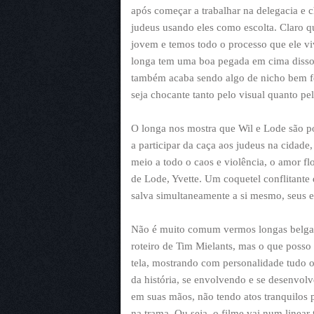
após começar a trabalhar na delegacia e 
judeus usando eles como escolta. Claro q
jovem e temos todo o processo que ele vi
longa tem uma boa pegada em cima disso 
também acaba sendo algo de nicho bem fe
seja chocante tanto pelo visual quanto pe
O longa nos mostra que Wil e Lode são po
a participar da caça aos judeus na cida
meio a todo o caos e violência, o amor f
de Lode, Yvette. Um coquetel conflitant
salva simultaneamente a si mesmo, seus e
Não é muito comum vermos longas belgas, 
roteiro de Tim Mielants, mas o que posso d
tela, mostrando com personalidade tudo o
da história, se envolvendo e se desenvo
em suas mãos, não tendo atos tranquilos 
na trama. Ou seja, o filme vai num linear