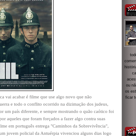
tod
coment
histór
ca
acess
ou nã
os es
ca vai acabar é filme que use algo novo que não
ficar
rra e todo o conflito ocorrido na dizimação dos judeus,
or um país diferente, e sempre mostrando o quão caótico foi
or aqueles que foram forçados a fazer algo contra suas
ilme em português entrega "Caminhos da Sobrevivência",
 um jovem policial da Antuérpia vivenciou alguns dias logo