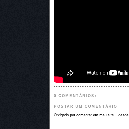
0 COMENTÁRIOS:
POSTAR UM COMENTÁRIO
Obrigado por comentar em meu site... desde j