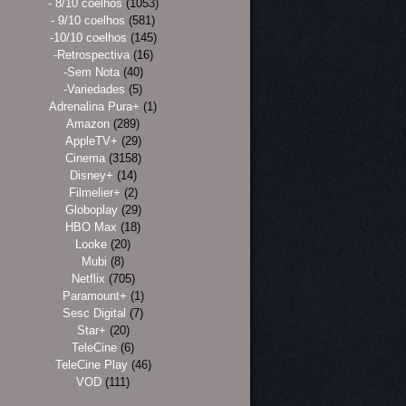
- 8/10 coelhos
(1053)
- 9/10 coelhos
(581)
-10/10 coelhos
(145)
-Retrospectiva
(16)
-Sem Nota
(40)
-Variedades
(5)
Adrenalina Pura+
(1)
Amazon
(289)
AppleTV+
(29)
Cinema
(3158)
Disney+
(14)
Filmelier+
(2)
Globoplay
(29)
HBO Max
(18)
Looke
(20)
Mubi
(8)
Netflix
(705)
Paramount+
(1)
Sesc Digital
(7)
Star+
(20)
TeleCine
(6)
TeleCine Play
(46)
VOD
(111)