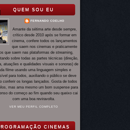
QUEM SOU EU
FERNANDO COELHO
Amante da sétima arte desde sempre,
crítico desde 2010 após se formar em
cinema, confere todos os lançamentos
que saem nos cinemas e praticamente
os que saem nas plataformas de streaming,
ando sobre todas as partes técnicas (direção,
ia, atuações e qualidades visuais e sonoras) de
da filme usando uma linguagem simples e
ível para todos, auxiliando o público se deve
o conferir os longas lançados. Gosta de todos
tilos, mas ama mesmo um bom suspense para
 tenso do começo ao fim quando seu queixo cai
com uma boa reviravolta.
VER MEU PERFIL COMPLETO
PROGRAMAÇÃO CINEMAS