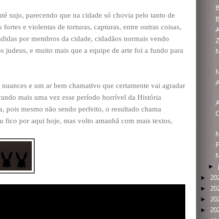
B
té sujo, parecendo que na cidade só chovia pelo tanto de
B
ortes e violentas de torturas, capturas, entre outras coisas,
A
adidas por membros da cidade, cidadãos normais vendo
Z
os judeus, e muito mais que a equipe de arte foi a fundo para
N
N
A
 nuances e um ar bem chamativo que certamente vai agradar
ando mais uma vez esse período horrível da História
A
da, pois mesmo não sendo perfeito, o resultado chama
eu fico por aqui hoje, mas volto amanhã com mais textos,
N
P
N
►
►
20
►
20
►
20
►
20