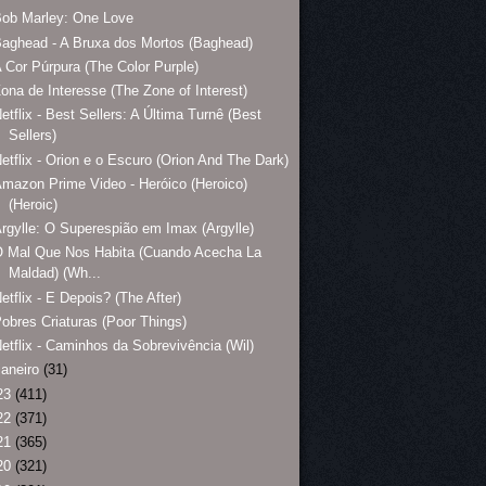
ob Marley: One Love
aghead - A Bruxa dos Mortos (Baghead)
 Cor Púrpura (The Color Purple)
ona de Interesse (The Zone of Interest)
etflix - Best Sellers: A Última Turnê (Best
Sellers)
etflix - Orion e o Escuro (Orion And The Dark)
mazon Prime Video - Heróico (Heroico)
(Heroic)
rgylle: O Superespião em Imax (Argylle)
O Mal Que Nos Habita (Cuando Acecha La
Maldad) (Wh...
etflix - E Depois? (The After)
obres Criaturas (Poor Things)
etflix - Caminhos da Sobrevivência (Wil)
janeiro
(31)
23
(411)
22
(371)
21
(365)
20
(321)