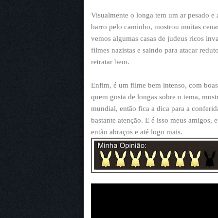
Visualmente o longa tem um ar pesado e a
barro pelo caminho, mostrou muitas cenas f
vemos algumas casas de judeus ricos inv
filmes nazistas e saindo para atacar redut
retratar bem.
Enfim, é um filme bem intenso, com boas
quem gosta de longas sobre o tema, mostr
mundial, então fica a dica para a conferi
bastante atenção. E é isso meus amigos, 
então abraços e até logo mais.