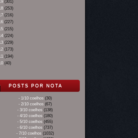
19
(301)
18
(253)
17
(216)
16
(227)
15
(215)
14
(224)
13
(229)
12
(173)
11
(194)
10
(40)
POSTS POR NOTA
- 1/10 coelhos
(30)
- 2/10 coelhos
(67)
- 3/10 coelhos
(138)
- 4/10 coelhos
(180)
- 5/10 coelhos
(455)
- 6/10 coelhos
(737)
- 7/10 coelhos
(1032)