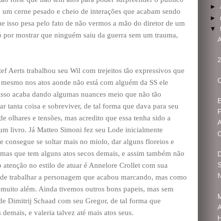
►
o um cerne pesado e cheio de interações que acabam sendo
►
ue isso pesa pelo fato de não vermos a mão do diretor de um
▼
 por mostrar que ninguém saiu da guerra sem um trauma,
A
2
ef Aerts trabalhou seu Wil com trejeitos tão expressivos que
O
, mesmo nos atos aonde não está com alguém da SS ele
e isso acaba dando algumas nuances meio que não tão
E
ar tanta coisa e sobreviver, de tal forma que dava para seu
F
e olhares e tensões, mas acredito que essa tenha sido a
A
 um livro. Já Matteo Simoni fez seu Lode inicialmente
consegue se soltar mais no miolo, dar alguns floreios e
 mas que tem alguns atos secos demais, e assim também não
D
atenção no estilo de atuar é Annelore Crollet com sua
S
N
a de trabalhar a personagem que acabou marcando, mas como
muito além. Ainda tivemos outros bons papeis, mas sem
 de Dimitrij Schaad com seu Gregor, de tal forma que
A
emais, e valeria talvez até mais atos seus.
H