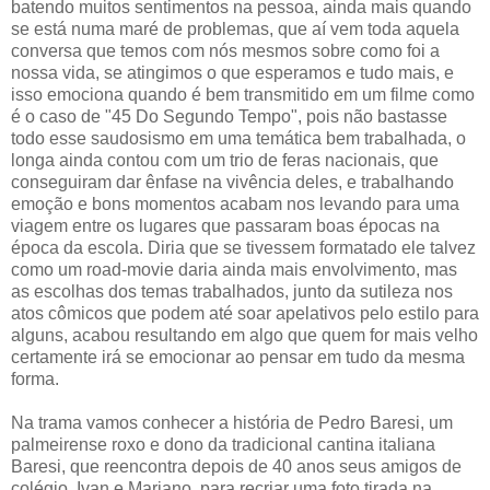
batendo muitos sentimentos na pessoa, ainda mais quando
se está numa maré de problemas, que aí vem toda aquela
conversa que temos com nós mesmos sobre como foi a
nossa vida, se atingimos o que esperamos e tudo mais, e
isso emociona quando é bem transmitido em um filme como
é o caso de "45 Do Segundo Tempo", pois não bastasse
todo esse saudosismo em uma temática bem trabalhada, o
longa ainda contou com um trio de feras nacionais, que
conseguiram dar ênfase na vivência deles, e trabalhando
emoção e bons momentos acabam nos levando para uma
viagem entre os lugares que passaram boas épocas na
época da escola. Diria que se tivessem formatado ele talvez
como um road-movie daria ainda mais envolvimento, mas
as escolhas dos temas trabalhados, junto da sutileza nos
atos cômicos que podem até soar apelativos pelo estilo para
alguns, acabou resultando em algo que quem for mais velho
certamente irá se emocionar ao pensar em tudo da mesma
forma.
Na trama vamos conhecer a história de Pedro Baresi, um
palmeirense roxo e dono da tradicional cantina italiana
Baresi, que reencontra depois de 40 anos seus amigos de
colégio, Ivan e Mariano, para recriar uma foto tirada na