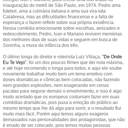
inauguração do metrô de São Paulo, em 1974. Pedro ama
futebol, ama a culinária italiana e ama sua vira-lata
Calabresa, mas as dificuldades financeiras e a falta de
esperança o fazem refletir sobre sua própria existência.
Nessa comédia emocionante sobre escolhas, amizades e
redescobrimento, Pedro, Ivan e Mariano revivem memórias
dos melhores dias de suas vidas e seguem em busca de
Soninha, a musa da infância dos três.
O último longa do diretor e roteirista Luiz Villaça,
"De Onde
Eu Te Vejo"
, foi um dos poucos filmes que dei nota máxima,
e até hoje recomendo o longa para todos, e aqui ele soube
novamente trabalhar muito bem um tema emotivo com
doses dramáticas e cômicas bem colocadas, não fazendo
nem grandes explosões, nem exagerando em cenas
pacatas para segurar demais o envolvimento, e isso é algo
muito acertado que os europeus costumam fazer em suas
comédias dramáticas, pois puxa a emoção do público ao
mesmo tempo que lhe dá algo para sorrir, e o resultado flui
muito mais fácil. Porém aqui temos alguns exageros
demasiados nas personalidades dos protagonistas, que não
é errado de ser colocado, pois temos muitas pessoas