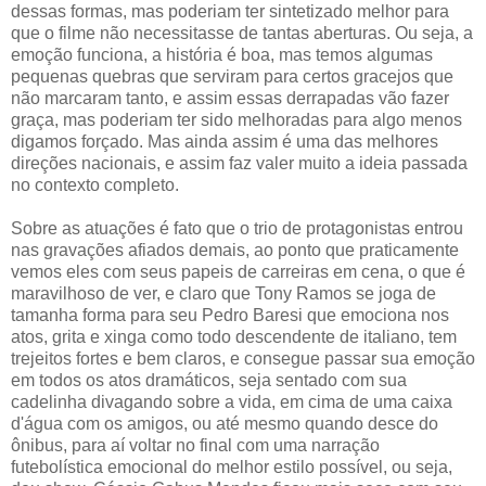
dessas formas, mas poderiam ter sintetizado melhor para
que o filme não necessitasse de tantas aberturas. Ou seja, a
emoção funciona, a história é boa, mas temos algumas
pequenas quebras que serviram para certos gracejos que
não marcaram tanto, e assim essas derrapadas vão fazer
graça, mas poderiam ter sido melhoradas para algo menos
digamos forçado. Mas ainda assim é uma das melhores
direções nacionais, e assim faz valer muito a ideia passada
no contexto completo.
Sobre as atuações é fato que o trio de protagonistas entrou
nas gravações afiados demais, ao ponto que praticamente
vemos eles com seus papeis de carreiras em cena, o que é
maravilhoso de ver, e claro que Tony Ramos se joga de
tamanha forma para seu Pedro Baresi que emociona nos
atos, grita e xinga como todo descendente de italiano, tem
trejeitos fortes e bem claros, e consegue passar sua emoção
em todos os atos dramáticos, seja sentado com sua
cadelinha divagando sobre a vida, em cima de uma caixa
d'água com os amigos, ou até mesmo quando desce do
ônibus, para aí voltar no final com uma narração
futebolística emocional do melhor estilo possível, ou seja,