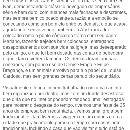
deu show. Cássio Gabus Mendes ficou mais seco com seu
Ivan, demonstrando o clássico advogado de empresários
sério e bem duro, com nuances mais fechadas e descrentes,
mas sempre bem colocado entre a razão e a emoção se
conectando como um bom elo entre os demais, o que acaba
agradando e envolvendo também. Já Ary França foi
colocado como o ponto cômico da trama com seu padre
Mariano, fazendo trejeitos bem colocados, entregando
desapontamentos com sua vida na igreja, mas desesperado
pelo amigo, o que foi bem dosado nas cenas de bebedeira,
e que claro divertem também. Os demais foram apenas
conexões, com pouco uso de Denise Fraga e Filipe
Bragança, e um ar mais emotivo para a o papel de Louise
Cardoso, mas sem grandes cenas para o trio secundário.
Visualmente o longa foi bem trabalhado com uma cantina
bem organizada por dentro, mas com um fundo desastroso,
que diria que no interior poderiam ter dado uma "estragada"
para mostrar o desgaste do tempo, tivemos uma festa de 25
anos de empresa bem requintada, tivemos uma igreja bem
tradicional, e claro tivemos a viagem em um ônibus e uma
cidade que praticamente parou no tempo com casas bem
tradicionais, incluindo a casa que vão visitar e tudo está de