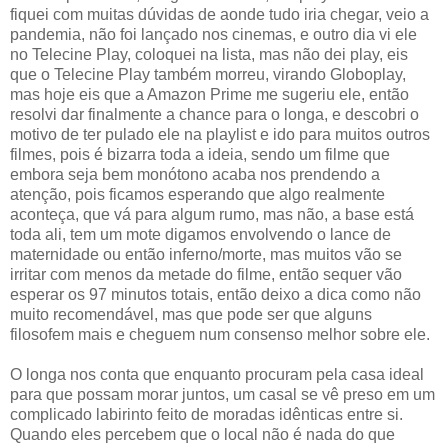
fiquei com muitas dúvidas de aonde tudo iria chegar, veio a
pandemia, não foi lançado nos cinemas, e outro dia vi ele
no Telecine Play, coloquei na lista, mas não dei play, eis
que o Telecine Play também morreu, virando Globoplay,
mas hoje eis que a Amazon Prime me sugeriu ele, então
resolvi dar finalmente a chance para o longa, e descobri o
motivo de ter pulado ele na playlist e ido para muitos outros
filmes, pois é bizarra toda a ideia, sendo um filme que
embora seja bem monótono acaba nos prendendo a
atenção, pois ficamos esperando que algo realmente
aconteça, que vá para algum rumo, mas não, a base está
toda ali, tem um mote digamos envolvendo o lance de
maternidade ou então inferno/morte, mas muitos vão se
irritar com menos da metade do filme, então sequer vão
esperar os 97 minutos totais, então deixo a dica como não
muito recomendável, mas que pode ser que alguns
filosofem mais e cheguem num consenso melhor sobre ele.
O longa nos conta que enquanto procuram pela casa ideal
para que possam morar juntos, um casal se vê preso em um
complicado labirinto feito de moradas idênticas entre si.
Quando eles percebem que o local não é nada do que