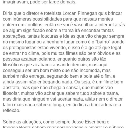
imaginavam, pode ser tarde demais.
Diria que o diretor e roteirista Lorcan Finnegan quis brincar
com inúmeras possibilidades para que nossas mentes
entrem em conflitos, então se você vasculhar a internet atrás
de algum significado sobre a trama irá encontrar tantas
abstrações, tantas loucuras e ideias que vão chegar sempre
no mesmo lugar ou a nenhum lugar como é o "bairro" aonde
os protagonistas estão vivendo, e isso é algo até que legal
de entrar no clima, pois muitos filmes são bem óbvios e as
pessoas acabam odiando, enquanto outros são tão
filosóficos que acabam cansando demais, mas aqui
conseguiu ser um bom misto que não incomoda, mas
também não entrega, segurando bem a bola até o fim, e
ainda assim não entregando nada. Ou seja, é um filme bem
abstrato, mas que não chega a cansar, que muitos vão
filosofar, muitos vão achar que sabem tudo sobre a trama,
mas diria que ninguém vai acertar nada, aliás nem o diretor
falou mais nada sobre o longa, então fica a brincadeira e a
reflexão.
Sobre as atuações, como sempre Jesse Eisenberg e
Imogen Poots sabem criar personagens e amarrar o público,