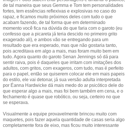
de tal maneira que seus Gemma e Tom tem personalidades
fortes, tem essências reflexivas e explosivas no caso do
rapaz, e ficamos muito próximos deles com tudo o que
acabam fazendo, de tal forma que em determinado
momento você fica na dúvida do que faria com o garoto (eu
confesso que a picareta já teria descido no primeiro grito
exagerado ali), e ambos vão se entregando para um
resultado que era esperado, mas que não gostaria tanto,
pois acreditava em algo a mais, mas foram muito bem em
tudo. Agora quanto do garoto Senan Jennings só dá para
sentir raiva, pois é daqueles que irritam com imitações dos
adultos, com gritos, com exageros, com tudo, mas é perfeito
para o papel, então se quiserem colocar ele em mais papeis
do estilo, ele vai detonar, já sua versão adulta interpretada
por Éanna Hardwicke dá mais medo do ar psicótico dele do
que esperar algo a mais, mas foi bem também em cena, e o
fechamento é quase que robótico, ou seja, certeiro no que
se esperava.
Visualmente a equipe provavelmente brincou muito com
maquetes, pois fazer aquela quantidade de casas seria algo
completamente fora de eixo, mas ficou muito interessante