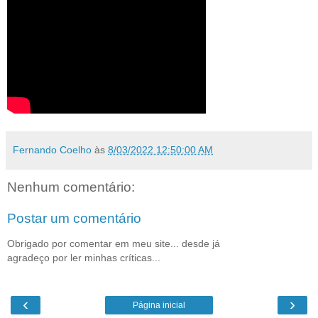
Fernando Coelho
às
8/03/2022 12:50:00 AM
Nenhum comentário:
Postar um comentário
Obrigado por comentar em meu site... desde já
agradeço por ler minhas críticas...
‹
›
Página inicial